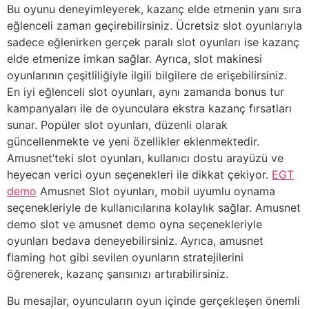
Bu oyunu deneyimleyerek, kazanç elde etmenin yanı sıra
eğlenceli zaman geçirebilirsiniz. Ücretsiz slot oyunlarıyla
sadece eğlenirken gerçek paralı slot oyunları ise kazanç
elde etmenize imkan sağlar. Ayrıca, slot makinesi
oyunlarının çeşitliliğiyle ilgili bilgilere de erişebilirsiniz.
En iyi eğlenceli slot oyunları, aynı zamanda bonus tur
kampanyaları ile de oyunculara ekstra kazanç fırsatları
sunar. Popüler slot oyunları, düzenli olarak
güncellenmekte ve yeni özellikler eklenmektedir.
Amusnet’teki slot oyunları, kullanıcı dostu arayüzü ve
heyecan verici oyun seçenekleri ile dikkat çekiyor.
EGT
demo
Amusnet Slot oyunları, mobil uyumlu oynama
seçenekleriyle de kullanıcılarına kolaylık sağlar. Amusnet
demo slot ve amusnet demo oyna seçenekleriyle
oyunları bedava deneyebilirsiniz. Ayrıca, amusnet
flaming hot gibi sevilen oyunların stratejilerini
öğrenerek, kazanç şansınızı artırabilirsiniz.
Bu mesajlar, oyuncuların oyun içinde gerçekleşen önemli