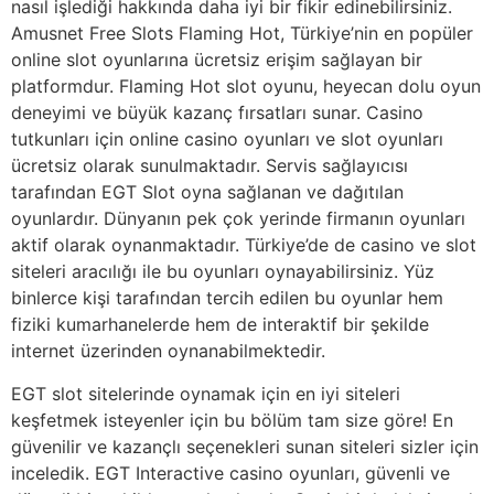
nasıl işlediği hakkında daha iyi bir fikir edinebilirsiniz.
Amusnet Free Slots Flaming Hot, Türkiye’nin en popüler
online slot oyunlarına ücretsiz erişim sağlayan bir
platformdur. Flaming Hot slot oyunu, heyecan dolu oyun
deneyimi ve büyük kazanç fırsatları sunar. Casino
tutkunları için online casino oyunları ve slot oyunları
ücretsiz olarak sunulmaktadır. Servis sağlayıcısı
tarafından EGT Slot oyna sağlanan ve dağıtılan
oyunlardır. Dünyanın pek çok yerinde firmanın oyunları
aktif olarak oynanmaktadır. Türkiye’de de casino ve slot
siteleri aracılığı ile bu oyunları oynayabilirsiniz. Yüz
binlerce kişi tarafından tercih edilen bu oyunlar hem
fiziki kumarhanelerde hem de interaktif bir şekilde
internet üzerinden oynanabilmektedir.
EGT slot sitelerinde oynamak için en iyi siteleri
keşfetmek isteyenler için bu bölüm tam size göre! En
güvenilir ve kazançlı seçenekleri sunan siteleri sizler için
inceledik. EGT Interactive casino oyunları, güvenli ve