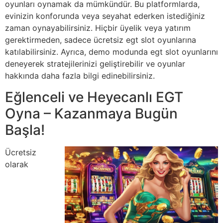
oyunları oynamak da mümkündür. Bu platformlarda,
evinizin konforunda veya seyahat ederken istediğiniz
zaman oynayabilirsiniz. Hiçbir üyelik veya yatırım
gerektirmeden, sadece ücretsiz egt slot oyunlarına
katılabilirsiniz. Ayrıca, demo modunda egt slot oyunlarını
deneyerek stratejilerinizi geliştirebilir ve oyunlar
hakkında daha fazla bilgi edinebilirsiniz.
Eğlenceli ve Heyecanlı EGT
Oyna – Kazanmaya Bugün
Başla!
Ücretsiz
olarak