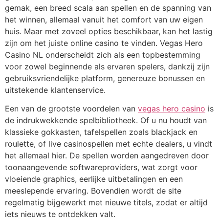
gemak, een breed scala aan spellen en de spanning van
het winnen, allemaal vanuit het comfort van uw eigen
huis. Maar met zoveel opties beschikbaar, kan het lastig
zijn om het juiste online casino te vinden. Vegas Hero
Casino NL onderscheidt zich als een topbestemming
voor zowel beginnende als ervaren spelers, dankzij zijn
gebruiksvriendelijke platform, genereuze bonussen en
uitstekende klantenservice.
Een van de grootste voordelen van
vegas hero casino
is
de indrukwekkende spelbibliotheek. Of u nu houdt van
klassieke gokkasten, tafelspellen zoals blackjack en
roulette, of live casinospellen met echte dealers, u vindt
het allemaal hier. De spellen worden aangedreven door
toonaangevende softwareproviders, wat zorgt voor
vloeiende graphics, eerlijke uitbetalingen en een
meeslepende ervaring. Bovendien wordt de site
regelmatig bijgewerkt met nieuwe titels, zodat er altijd
iets nieuws te ontdekken valt.