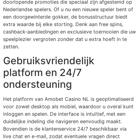
doorlopende promoties die speciaal zijn afgestemd op
Nederlandse spelers. Of u nu een nieuwe speler bent of
een doorgewinterde gokker, de bonusstructuur biedt
extra waarde bij elke storting. Denk aan free spins,
cashback-aanbiedingen en exclusieve toernooien die uw
speelplezier vergroten zonder dat u extra hoeft in te
zetten.
Gebruiksvriendelijk
platform en 24/7
ondersteuning
Het platform van Amobet Casino NL is geoptimaliseerd
voor zowel desktop als mobiel, waardoor u overal kunt
inloggen en spelen. De interface is intuïtief, met een
duidelijke indeling die navigeren eenvoudig maakt.
Bovendien is de klantenservice 24/7 beschikbaar via
live chat en e-mail, zodat eventuele vragen direct