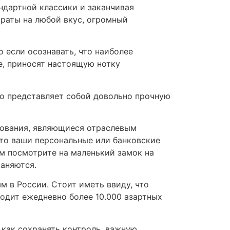
ндартной классики и заканчивая
раты на любой вкус, огромный
 если осознавать, что наиболее
е, приносят настоящую нотку
no представляет собой довольно прочную
рования, являющиеся отраслевым
ь то ваши персональные или банковские
м посмотрите на маленький замок на
раняются.
 в России. Стоит иметь ввиду, что
одит ежедневно более 10.000 азартных
 как сохранять контроль, важную