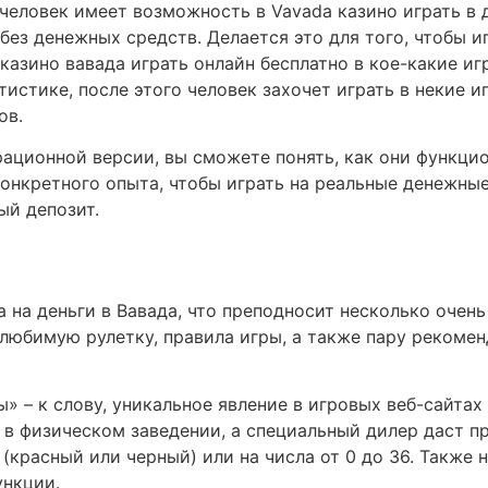
й человек имеет возможность в Vavada казино играть 
 без денежных средств. Делается это для того, чтобы 
 казино вавада играть онлайн бесплатно в кое-какие и
тистике, после этого человек захочет играть в некие 
ов.
ационной версии, вы сможете понять, как они функцио
конкретного опыта, чтобы играть на реальные денежны
ый депозит.
а на деньги в Вавада, что преподносит несколько очен
любимую рулетку, правила игры, а также пару рекомен
ы» – к слову, уникальное явление в игровых веб-сайтах
и в физическом заведении, а специальный дилер даст 
(красный или черный) или на числа от 0 до 36. Также 
ункции.