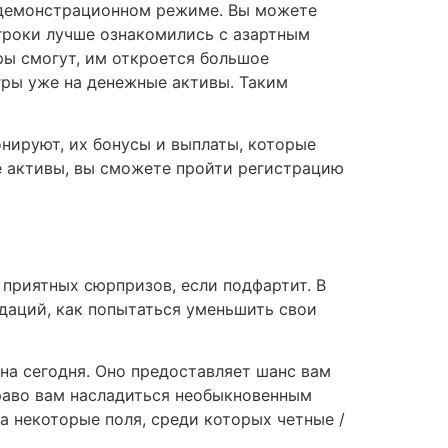
в демонстрационном режиме. Вы можете
игроки лучше ознакомились с азартным
гры смогут, им откроется большое
игры уже на денежные активы. Таким
нируют, их бонусы и выплаты, которые
е активы, вы сможете пройти регистрацию
ь приятных сюрпризов, если подфартит. В
даций, как попытаться уменьшить свои
 на сегодня. Оно предоставляет шанс вам
право вам насладиться необыкновенным
на некоторые поля, среди которых четные /