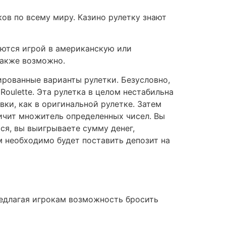
ков по всему миру. Казино рулетку знают
аются игрой в американскую или
также возможно.
рованные варианты рулетки. Безусловно,
 Roulette. Эта рулетка в целом нестабильна
ки, как в оригинальной рулетке. Затем
ичит множитель определенных чисел. Вы
ся, вы выигрываете сумму денег,
необходимо будет поставить депозит на
редлагая игрокам возможность бросить