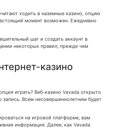
очитают ходить в наземные казино, опцию
 настоящий момент возможен. Ежедневно
ешительный шаг и создать аккаунт в
дении некоторых правил, прежде чем
нтернет-казино
опция играть? Веб-казино Vavada открыто
ую запись. Всем несовершеннолетним будет
ироваться на игровой платформе, вам
ивная информация. Далее, как Vavada