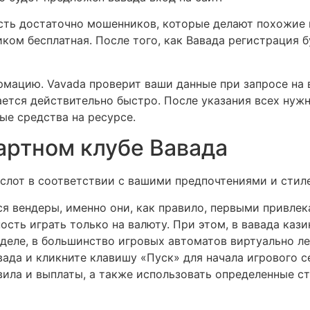
 есть достаточно мошенников, которые делают похожие 
ком бесплатная. После того, как Вавада регистрация б
рмацию. Vavada проверит ваши данные при запросе на
ется действительно быстро. После указания всех нужн
ые средства на ресурсе.
зартном клубе Вавада
слот в соответствии с вашими предпочтениями и стиле
я вендеры, именно они, как правило, первыми привлека
сть играть только на валюту. При этом, в вавада каз
ле, в большинство игровых автоматов виртуально лег
вада и кликните клавишу «Пуск» для начала игрового с
авила и выплаты, а также использовать определенные с