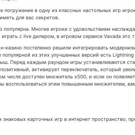
ое погружение в одну из классных настольных игр игро
 иметь для вас секретов.
о популярна. Многие игроки с удовольствием наслажд
играть с live дилером, в игровом сервисе Vavada это 
н-казино постепенно решили интегрировать модернизи
м популярной из этих улучшенных версий есть Lightning
рыш. Перед каждым раундом игры устанавливаются став
 позитивный, активирует переключатель, который увел
ом числе доступен множитель x500, и если он появляет
ы воспользоваться этим повышенным множителем, вам 
 знаковых карточных игр в интернет пространство, п