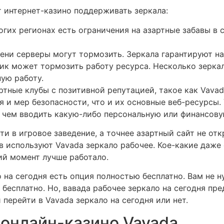
 интернет-казино поддерживать зеркала:
огих регионах есть ограничения на азартные забавы в 
мени серверы могут тормозить. Зеркала гарантируют на
фик может тормозить работу ресурса. Несколько зерк
ную работу.
тные клубы с позитивной репутацией, такое как Vavada
и мер безопасности, что и их основные веб-ресурсы. 
е чем вводить какую-либо персональную или финансов
ти в игровое заведение, а точнее азартный сайт не от
в используют Vavada зеркало рабочее. Кое-какие даже
ий момент лучше работало.
 на сегодня есть опция полностью бесплатно. Вам не н
 бесплатно. Но, вавада рабочее зеркало на сегодня пр
 перейти в Vavada зеркало на сегодня или нет.
 онлайн-казино Vavada