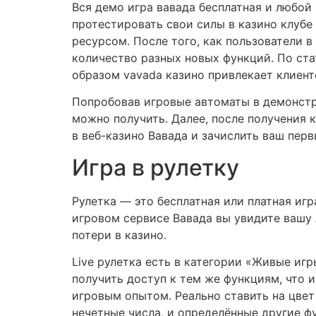
Вся демо игра вавада бесплатная и любо
протестировать свои силы в казино клубе
ресурсом. После того, как пользователи в
количество разных новых функций. По ста
образом vavada казино привлекает клиент
Попробовав игровые автоматы в демонстр
можно получить. Далее, после получения 
в веб-казино Вавада и зачислить ваш перв
Игра в рулетку
Рулетка — это бесплатная или платная игр
игровом сервисе Вавада вы увидите вашу 
потери в казино.
Live рулетка есть в категории «Живые игр
получить доступ к тем же функциям, что 
игровым опытом. Реально ставить на цвет 
нечетные числа, и определённые другие ф