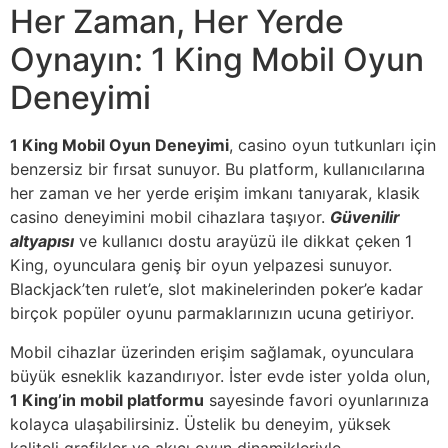
Her Zaman, Her Yerde
Oynayın: 1 King Mobil Oyun
Deneyimi
1 King Mobil Oyun Deneyimi
, casino oyun tutkunları için
benzersiz bir fırsat sunuyor. Bu platform, kullanıcılarına
her zaman ve her yerde erişim imkanı tanıyarak, klasik
casino deneyimini mobil cihazlara taşıyor.
Güvenilir
altyapısı
ve kullanıcı dostu arayüzü ile dikkat çeken 1
King, oyunculara geniş bir oyun yelpazesi sunuyor.
Blackjack’ten rulet’e, slot makinelerinden poker’e kadar
birçok popüler oyunu parmaklarınızın ucuna getiriyor.
Mobil cihazlar üzerinden erişim sağlamak, oyunculara
büyük esneklik kazandırıyor. İster evde ister yolda olun,
1 King’in mobil platformu
sayesinde favori oyunlarınıza
kolayca ulaşabilirsiniz. Üstelik bu deneyim, yüksek
kaliteli grafikler ve akıcı oyun dinamikleriyle