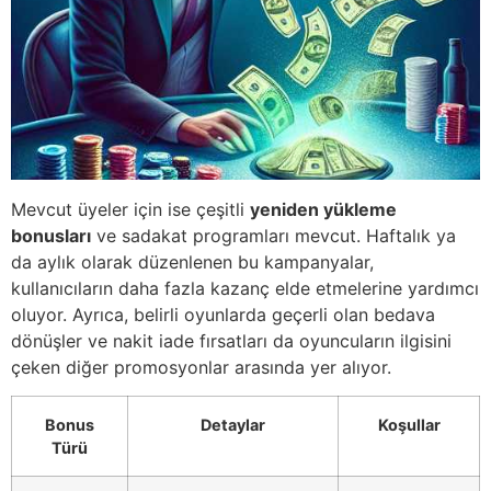
Mevcut üyeler için ise çeşitli
yeniden yükleme
bonusları
ve sadakat programları mevcut. Haftalık ya
da aylık olarak düzenlenen bu kampanyalar,
kullanıcıların daha fazla kazanç elde etmelerine yardımcı
oluyor. Ayrıca, belirli oyunlarda geçerli olan bedava
dönüşler ve nakit iade fırsatları da oyuncuların ilgisini
çeken diğer promosyonlar arasında yer alıyor.
Bonus
Detaylar
Koşullar
Türü