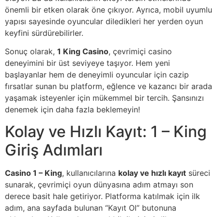
önemli bir etken olarak öne çıkıyor. Ayrıca, mobil uyumlu
yapısı sayesinde oyuncular diledikleri her yerden oyun
keyfini sürdürebilirler.
Sonuç olarak,
1 King Casino
, çevrimiçi casino
deneyimini bir üst seviyeye taşıyor. Hem yeni
başlayanlar hem de deneyimli oyuncular için cazip
fırsatlar sunan bu platform, eğlence ve kazancı bir arada
yaşamak isteyenler için mükemmel bir tercih. Şansınızı
denemek için daha fazla beklemeyin!
Kolay ve Hızlı Kayıt: 1 – King
Giriş Adımları
Casino 1 – King
, kullanıcılarına
kolay ve hızlı kayıt
süreci
sunarak, çevrimiçi oyun dünyasına adım atmayı son
derece basit hale getiriyor. Platforma katılmak için ilk
adım, ana sayfada bulunan “Kayıt Ol” butonuna