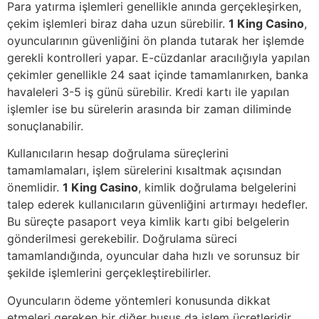
Para yatırma işlemleri genellikle anında gerçekleşirken,
çekim işlemleri biraz daha uzun sürebilir.
1 King Casino
,
oyuncularının güvenliğini ön planda tutarak her işlemde
gerekli kontrolleri yapar. E-cüzdanlar aracılığıyla yapılan
çekimler genellikle 24 saat içinde tamamlanırken, banka
havaleleri 3-5 iş günü sürebilir. Kredi kartı ile yapılan
işlemler ise bu sürelerin arasında bir zaman diliminde
sonuçlanabilir.
Kullanıcıların hesap doğrulama süreçlerini
tamamlamaları, işlem sürelerini kısaltmak açısından
önemlidir.
1 King Casino
, kimlik doğrulama belgelerini
talep ederek kullanıcıların güvenliğini artırmayı hedefler.
Bu süreçte pasaport veya kimlik kartı gibi belgelerin
gönderilmesi gerekebilir. Doğrulama süreci
tamamlandığında, oyuncular daha hızlı ve sorunsuz bir
şekilde işlemlerini gerçekleştirebilirler.
Oyuncuların ödeme yöntemleri konusunda dikkat
etmeleri gereken bir diğer husus da işlem ücretleridir.