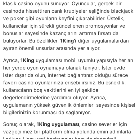
klasik casino oyunu sunuyor. Oyuncular, gerçek bir
casinoda hissettiren canlı krupiyeler eşliğinde blackjack
ve poker gibi oyunların keyfini çıkarabilirler. Üstelik,
kullanıcılar için sürekli güncellenen promosyonlar ve
bonuslar sayesinde kazançlarını artırma fırsatı da
buluyorlar. Bu özellikler,
1King’i
diğer uygulamalardan
ayıran önemli unsurlar arasında yer alıyor.
Ayrıca,
1King
uygulaması mobil uyumlu yapısıyla her an
her yerde oyun oynamaya olanak tanıyor. İster evde
ister dışarıda olun, internet bağlantınız olduğu sürece
favori casino oyunlarınıza erişebilirsiniz. Bu esneklik,
kullanıcıların boş vakitlerini en iyi şekilde
değerlendirmelerine yardımcı oluyor. Ayrıca,
uygulamanın yüksek güvenlik önlemleri sayesinde kişisel
bilgilerinizin korunması da sağlanıyor.
Sonuç olarak,
1King uygulaması
, casino severler için
vazgeçilmez bir platform olma yolunda emin adımlarla