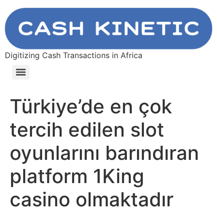
Digitizing Cash Transactions in Africa
Türkiye’de en çok
tercih edilen slot
oyunlarını barındıran
platform 1King
casino olmaktadır