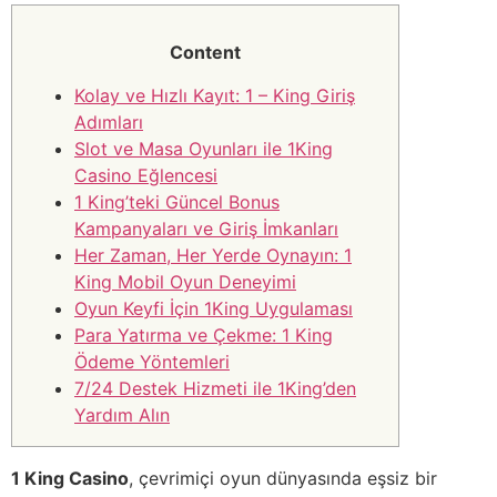
Content
Kolay ve Hızlı Kayıt: 1 – King Giriş
Adımları
Slot ve Masa Oyunları ile 1King
Casino Eğlencesi
1 King’teki Güncel Bonus
Kampanyaları ve Giriş İmkanları
Her Zaman, Her Yerde Oynayın: 1
King Mobil Oyun Deneyimi
Oyun Keyfi İçin 1King Uygulaması
Para Yatırma ve Çekme: 1 King
Ödeme Yöntemleri
7/24 Destek Hizmeti ile 1King’den
Yardım Alın
1 King Casino
, çevrimiçi oyun dünyasında eşsiz bir