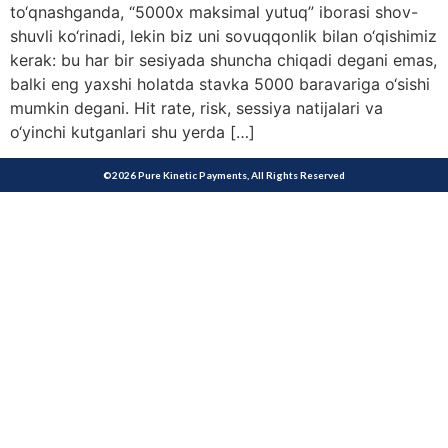
to‘qnashganda, “5000x maksimal yutuq” iborasi shov-
shuvli ko‘rinadi, lekin biz uni sovuqqonlik bilan o‘qishimiz
kerak: bu har bir sesiyada shuncha chiqadi degani emas,
balki eng yaxshi holatda stavka 5000 baravariga o‘sishi
mumkin degani. Hit rate, risk, sessiya natijalari va
o‘yinchi kutganlari shu yerda […]
©2026 Pure Kinetic Payments, All Rights Reserved