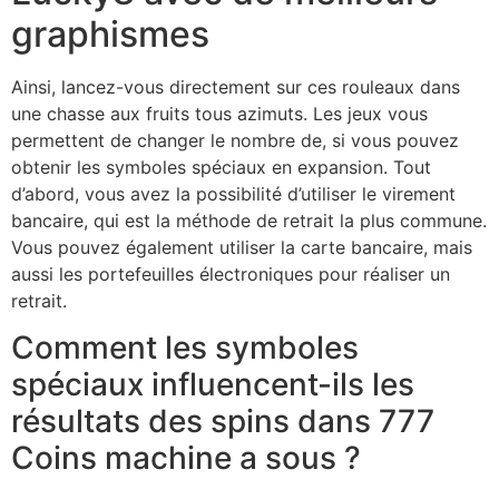
graphismes
Ainsi, lancez-vous directement sur ces rouleaux dans
une chasse aux fruits tous azimuts. Les jeux vous
permettent de changer le nombre de, si vous pouvez
obtenir les symboles spéciaux en expansion. Tout
d’abord, vous avez la possibilité d’utiliser le virement
bancaire, qui est la méthode de retrait la plus commune.
Vous pouvez également utiliser la carte bancaire, mais
aussi les portefeuilles électroniques pour réaliser un
retrait.
Comment les symboles
spéciaux influencent-ils les
résultats des spins dans 777
Coins machine a sous ?