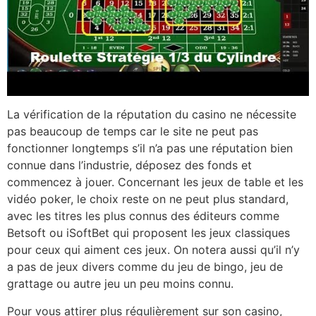
La vérification de la réputation du casino ne nécessite
pas beaucoup de temps car le site ne peut pas
fonctionner longtemps s’il n’a pas une réputation bien
connue dans l’industrie, déposez des fonds et
commencez à jouer. Concernant les jeux de table et les
vidéo poker, le choix reste on ne peut plus standard,
avec les titres les plus connus des éditeurs comme
Betsoft ou iSoftBet qui proposent les jeux classiques
pour ceux qui aiment ces jeux. On notera aussi qu’il n’y
a pas de jeux divers comme du jeu de bingo, jeu de
grattage ou autre jeu un peu moins connu.
Pour vous attirer plus régulièrement sur son casino,