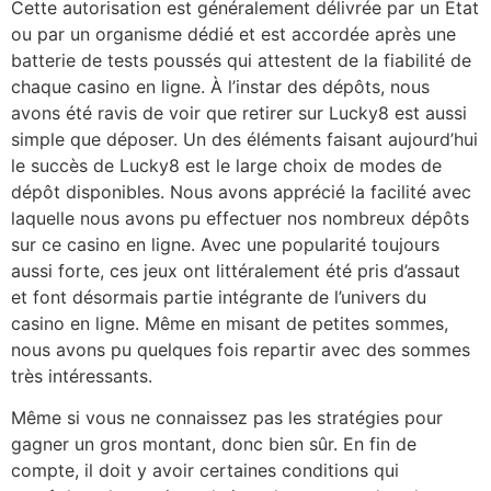
Cette autorisation est généralement délivrée par un État
ou par un organisme dédié et est accordée après une
batterie de tests poussés qui attestent de la fiabilité de
chaque casino en ligne. À l’instar des dépôts, nous
avons été ravis de voir que retirer sur Lucky8 est aussi
simple que déposer. Un des éléments faisant aujourd’hui
le succès de Lucky8 est le large choix de modes de
dépôt disponibles. Nous avons apprécié la facilité avec
laquelle nous avons pu effectuer nos nombreux dépôts
sur ce casino en ligne. Avec une popularité toujours
aussi forte, ces jeux ont littéralement été pris d’assaut
et font désormais partie intégrante de l’univers du
casino en ligne. Même en misant de petites sommes,
nous avons pu quelques fois repartir avec des sommes
très intéressants.
Même si vous ne connaissez pas les stratégies pour
gagner un gros montant, donc bien sûr. En fin de
compte, il doit y avoir certaines conditions qui