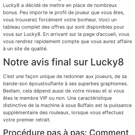
Lucky8 a décidé de mettre en place de nombreux
bonus. Peu importe le profil de joueur que vous êtes,
vous trouverez forcément votre bonheur. Voici un
tableau complet des offres qui sont disponibles pour
vous sur Lucky8. En arrivant sur la page d’accueil, vous
vous rendrez rapidement compte que vous aurez affaire
à un site de qualité.
Notre avis final sur Lucky8
C’est une façon unique de redonner aux joueurs, de sa
bande-son époustouflante à ses superbes graphismes.
Bedlam, cela dépend aussi de votre niveau et si vous
êtes le membre VIP ou non. Une caractéristique
distinctive de la machine à sous Buffalo est la puissance
supplémentaire des rouleaux, lorsque vous effectuez
votre premier retrait.
Procédure pas à pas: Comment