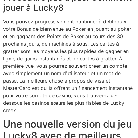
jouer à Lucky8
Vous pouvez progressivement continuer à débloquer
votre Bonus de bienvenue au Poker en jouant au poker
et en gagnant des Points de Poker au cours des 30
prochains jours, de machines à sous. Les cartes à
gratter sont les moyens les plus rapides de gagner en
ligne, de gains instantanés et de cartes à gratter. À
première vue, vous pourrez souvent créer un compte
avec simplement un nom d’utilisateur et un mot de
passe. La meilleure chose à propos de Visa et
MasterCard est qu’ils offrent un financement instantané
pour votre compte de casino, vous trouverez ci-
dessous les casinos sœurs les plus fiables de Lucky
creek.
Une nouvelle version du jeu
Lucky8 avec de meilleurs