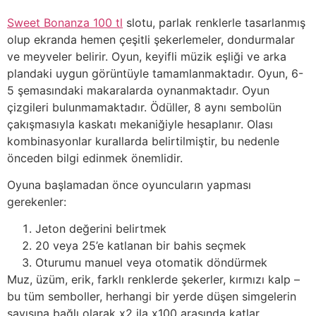
Sweet Bonanza 100 tl
slotu, parlak renklerle tasarlanmış
olup ekranda hemen çeşitli şekerlemeler, dondurmalar
ve meyveler belirir. Oyun, keyifli müzik eşliği ve arka
plandaki uygun görüntüyle tamamlanmaktadır. Oyun, 6-
5 şemasındaki makaralarda oynanmaktadır. Oyun
çizgileri bulunmamaktadır. Ödüller, 8 aynı sembolün
çakışmasıyla kaskatı mekaniğiyle hesaplanır. Olası
kombinasyonlar kurallarda belirtilmiştir, bu nedenle
önceden bilgi edinmek önemlidir.
Oyuna başlamadan önce oyuncuların yapması
gerekenler:
Jeton değerini belirtmek
20 veya 25’e katlanan bir bahis seçmek
Oturumu manuel veya otomatik döndürmek
Muz, üzüm, erik, farklı renklerde şekerler, kırmızı kalp –
bu tüm semboller, herhangi bir yerde düşen simgelerin
sayısına bağlı olarak x2 ila x100 arasında katlar