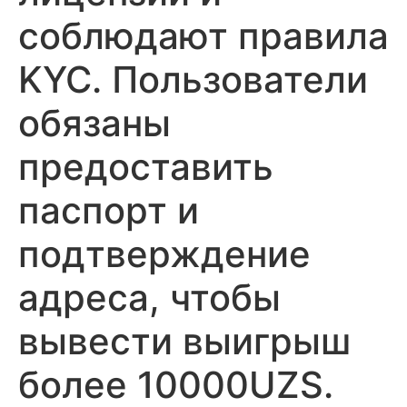
соблюдают правила
KYC. Пользователи
обязаны
предоставить
паспорт и
подтверждение
адреса, чтобы
вывести выигрыш
более 10000UZS.