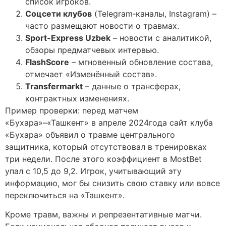
список игроков.
Соцсети клубов
(Telegram‑каналы, Instagram) –
часто размещают новости о травмах.
Sport-Express Uzbek
– новости с аналитикой,
обзоры предматчевых интервью.
FlashScore
– мгновенный обновление состава,
отмечает «Изменённый состав».
Transfermarkt
– данные о трансферах,
контрактных изменениях.
Пример проверки: перед матчем
«Бухара»–«Ташкент» в апреле 2024года сайт клуба
«Бухара» объявил о травме центрального
защитника, который отсутствовал в тренировках
три недели. После этого коэффициент в MostBet
упал с 10,5 до 9,2. Игрок, учитывающий эту
информацию, мог бы снизить свою ставку или вовсе
переключиться на «Ташкент».
Кроме травм, важны и репрезентативные матчи.