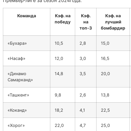
Премьер‑лиге за сезон 2024года.
Команда
Кэф. на
Кэф.
Кэф. на
победу
на
лучший
топ‑3
бомбардир
«Бухара»
10,5
2,8
15,0
«Насаф»
12,0
3,0
16,5
«Динамо
14,8
3,5
20,0
Самарканд»
«Ташкент»
9,8
2,6
13,8
«Коканд»
18,2
4,1
22,5
«Хорог»
22,0
4,7
25,0