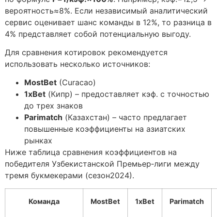
вероятность≈8%. Если независимый аналитический
сервис оценивает шанс команды в 12%, то разница в
4% представляет собой потенциальную выгоду.
Для сравнения котировок рекомендуется
использовать несколько источников:
MostBet
(Curacao)
1xBet
(Кипр) – предоставляет кэф. с точностью
до трех знаков
Parimatch
(Казахстан) – часто предлагает
повышенные коэффициенты на азиатских
рынках
Ниже таблица сравнения коэффициентов на
победителя Узбекистанской Премьер‑лиги между
тремя букмекерами (сезон2024).
Команда
MostBet
1xBet
Parimatch