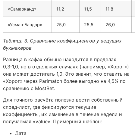
«Самарканд»
11,2
11,5
11,8
«Усман‑Бандар»
25,0
25,5
26,0
Таблица 3. Сравнение коэффициентов у ведущих
букмекеров
Разница в кэфах обычно находится в пределах
0,3‑1,0, но в отдельных случаях (например, «Хорог»)
она может достигать 1,0. Это значит, что ставить на
«Хорог» через Parimatch более выгодно на 4,5% по
сравнению с MostBet.
Для точного расчёта полезно вести собственный
спред‑лист, где фиксируются текущие
коэффициенты, их изменение в течение недели и
получаемая «value». Примерный шаблон:
Дата