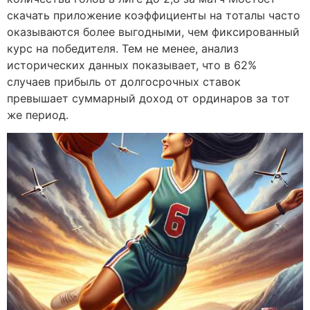
скачать приложение коэффициенты на тоталы часто
оказываются более выгодными, чем фиксированный
курс на победителя. Тем не менее, анализ
исторических данных показывает, что в 62%
случаев прибыль от долгосрочных ставок
превышает суммарный доход от ординаров за тот
же период.