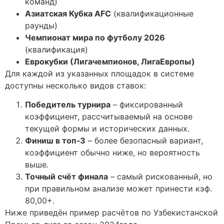
команд)
Азиатская Кубка AFC
(квалификационные
раунды)
Чемпионат мира по футболу 2026
(квалификация)
Еврокубки (Лигачемпионов, ЛигаЕвропы)
Для каждой из указанных площадок в системе
доступны несколько видов ставок:
Победитель турнира
– фиксированный
коэффициент, рассчитываемый на основе
текущей формы и исторических данных.
Финиш в топ‑3
– более безопасный вариант,
коэффициент обычно ниже, но вероятность
выше.
Точный счёт финала
– самый рискованный, но
при правильном анализе может принести кэф.
80,00+.
Ниже приведён пример расчётов по Узбекистанской