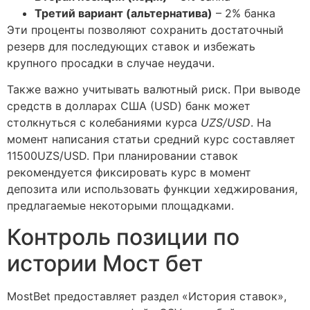
Третий вариант (альтернатива)
– 2% банка
Эти проценты позволяют сохранить достаточный
резерв для последующих ставок и избежать
крупного просадки в случае неудачи.
Также важно учитывать валютный риск. При выводе
средств в долларах США (USD) банк может
столкнуться с колебаниями курса
UZS/USD
. На
момент написания статьи средний курс составляет
11500UZS/USD. При планировании ставок
рекомендуется фиксировать курс в момент
депозита или использовать функции хеджирования,
предлагаемые некоторыми площадками.
Контроль позиции по
истории Мост бет
MostBet предоставляет раздел «История ставок»,