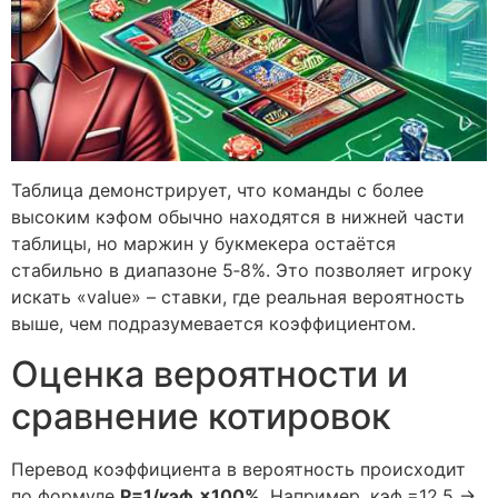
Таблица демонстрирует, что команды с более
высоким кэфом обычно находятся в нижней части
таблицы, но маржин у букмекера остаётся
стабильно в диапазоне 5‑8%. Это позволяет игроку
искать «value» – ставки, где реальная вероятность
выше, чем подразумевается коэффициентом.
Оценка вероятности и
сравнение котировок
Перевод коэффициента в вероятность происходит
по формуле
P=1/кэф.×100%
. Например, кэф.=12,5 →