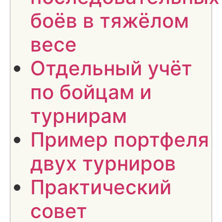
боёв в тяжёлом
весе
Отдельный учёт
по бойцам и
турнирам
Пример портфеля
двух турниров
Практический
совет