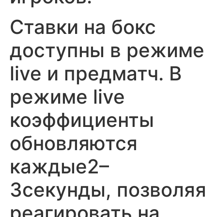
Ставки на бокс
доступны в режиме
live и предматч. В
режиме live
коэффициенты
обновляются
каждые2–
3секунды, позволяя
реагировать на