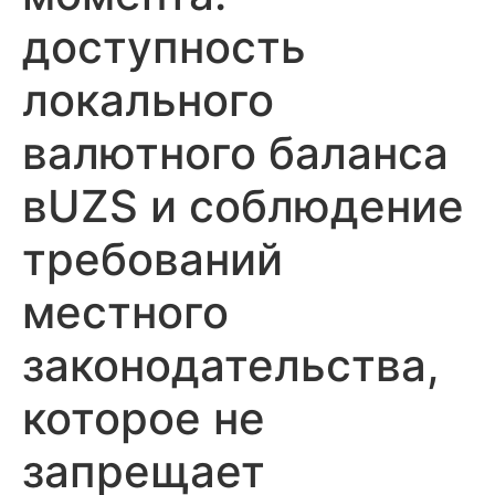
доступность
локального
валютного баланса
вUZS и соблюдение
требований
местного
законодательства,
которое не
запрещает