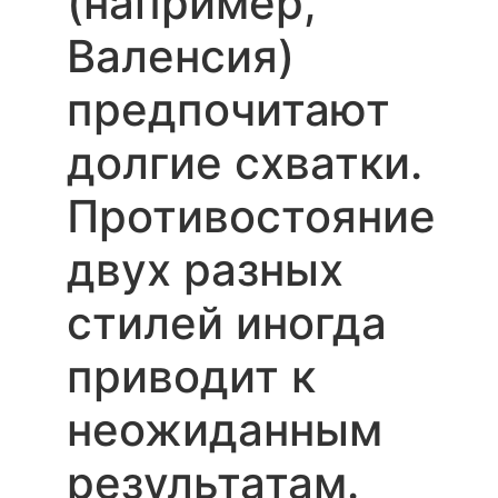
(например,
Валенсия)
предпочитают
долгие схватки.
Противостояние
двух разных
стилей иногда
приводит к
неожиданным
результатам.