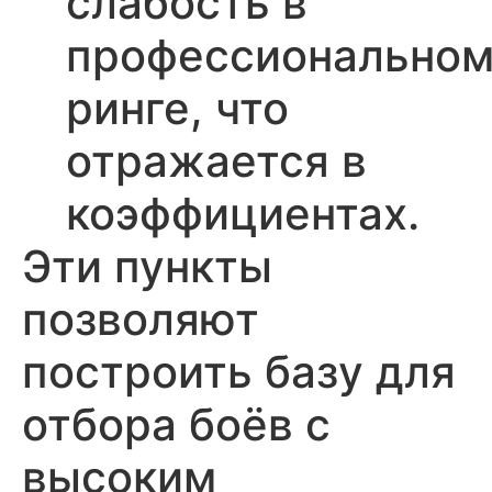
слабость в
профессионально
ринге, что
отражается в
коэффициентах.
Эти пункты
позволяют
построить базу для
отбора боёв с
высоким