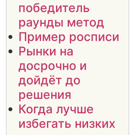
победитель
раунды метод
Пример росписи
Рынки на
досрочно и
дойдёт до
решения
Когда лучше
избегать низких