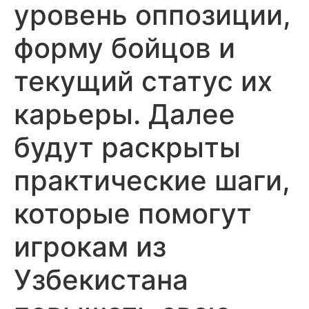
уровень оппозиции,
форму бойцов и
текущий статус их
карьеры. Далее
будут раскрыты
практические шаги,
которые помогут
игрокам из
Узбекистана