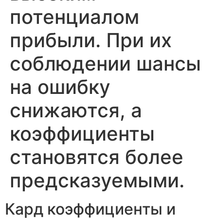
потенциалом
прибыли. При их
соблюдении шансы
на ошибку
снижаются, а
коэффициенты
становятся более
предсказуемыми.
Кард коэффициенты и