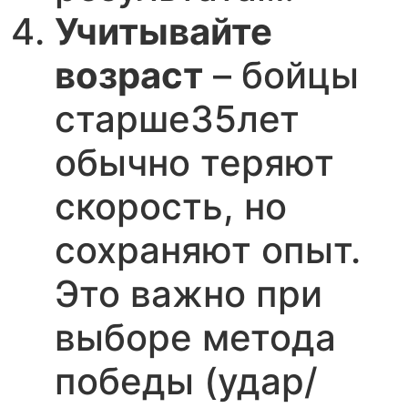
Учитывайте
возраст
– бойцы
старше35лет
обычно теряют
скорость, но
сохраняют опыт.
Это важно при
выборе метода
победы (удар/