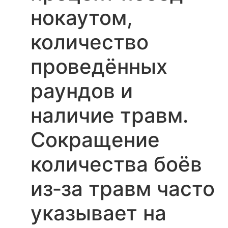
нокаутом,
количество
проведённых
раундов и
наличие травм.
Сокращение
количества боёв
из‑за травм часто
указывает на