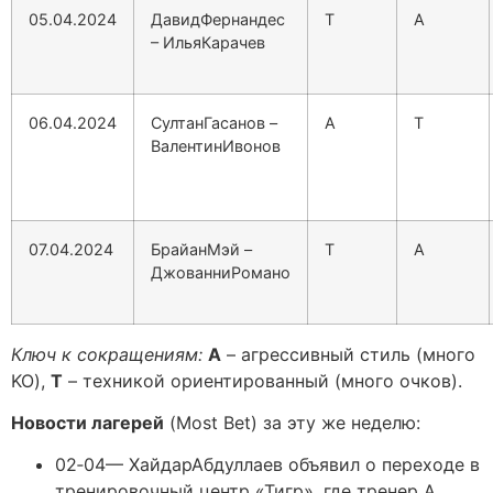
05.04.2024
ДавидФернандес
Т
А
– ИльяКарачев
06.04.2024
СултанГасанов –
А
Т
ВалентинИвонов
07.04.2024
БрайанМэй –
Т
А
ДжованниРомано
Ключ к сокращениям:
А
– агрессивный стиль (много
KO),
Т
– техникой ориентированный (много очков).
Новости лагерей
(Most Bet) за эту же неделю:
02‑04— ХайдарАбдуллаев объявил о переходе в
тренировочный центр «Тигр», где тренер А.