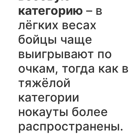
категорию
– в
лёгких весах
бойцы чаще
выигрывают по
очкам, тогда как в
тяжёлой
категории
нокауты более
распространены.