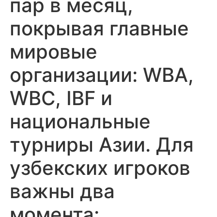
пар в месяц,
покрывая главные
мировые
организации: WBA,
WBC, IBF и
национальные
турниры Азии. Для
узбекских игроков
важны два
момента: