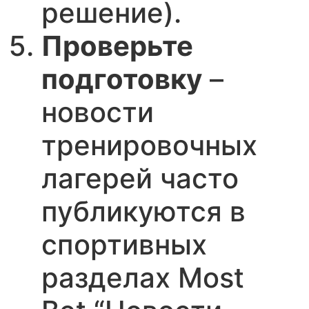
решение).
Проверьте
подготовку
–
новости
тренировочных
лагерей часто
публикуются в
спортивных
разделах Most