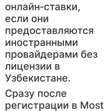
онлайн‑ставки,
если они
предоставляются
иностранными
провайдерами без
лицензии в
Узбекистане.
Сразу после
регистрации в Most