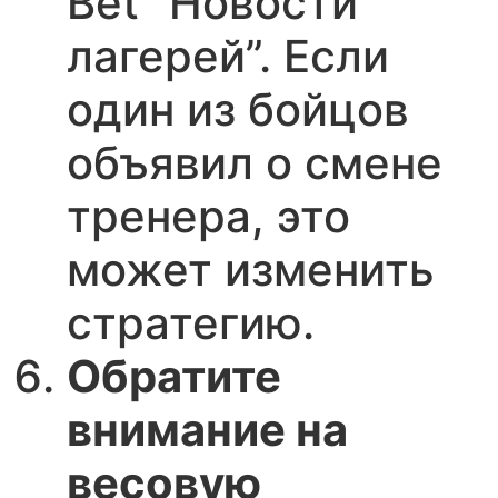
Bet “Новости
лагерей”. Если
один из бойцов
объявил о смене
тренера, это
может изменить
стратегию.
Обратите
внимание на
весовую