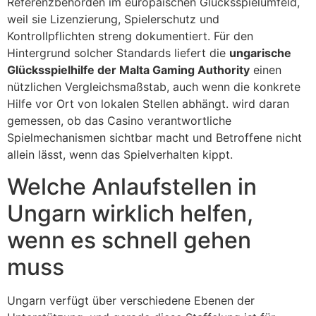
Referenzbehörden im europäischen Glücksspielumfeld,
weil sie Lizenzierung, Spielerschutz und
Kontrollpflichten streng dokumentiert. Für den
Hintergrund solcher Standards liefert die
ungarische
Glücksspielhilfe der Malta Gaming Authority
einen
nützlichen Vergleichsmaßstab, auch wenn die konkrete
Hilfe vor Ort von lokalen Stellen abhängt. wird daran
gemessen, ob das Casino verantwortliche
Spielmechanismen sichtbar macht und Betroffene nicht
allein lässt, wenn das Spielverhalten kippt.
Welche Anlaufstellen in
Ungarn wirklich helfen,
wenn es schnell gehen
muss
Ungarn verfügt über verschiedene Ebenen der