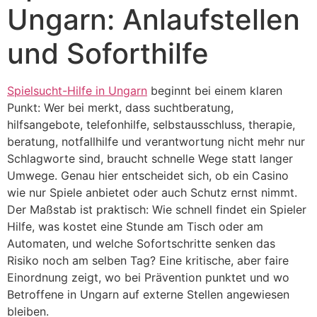
Ungarn: Anlaufstellen
und Soforthilfe
Spielsucht-Hilfe in Ungarn
beginnt bei einem klaren
Punkt: Wer bei merkt, dass suchtberatung,
hilfsangebote, telefonhilfe, selbstausschluss, therapie,
beratung, notfallhilfe und verantwortung nicht mehr nur
Schlagworte sind, braucht schnelle Wege statt langer
Umwege. Genau hier entscheidet sich, ob ein Casino
wie nur Spiele anbietet oder auch Schutz ernst nimmt.
Der Maßstab ist praktisch: Wie schnell findet ein Spieler
Hilfe, was kostet eine Stunde am Tisch oder am
Automaten, und welche Sofortschritte senken das
Risiko noch am selben Tag? Eine kritische, aber faire
Einordnung zeigt, wo bei Prävention punktet und wo
Betroffene in Ungarn auf externe Stellen angewiesen
bleiben.