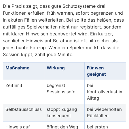
Die Praxis zeigt, dass gute Schutzsysteme drei
Funktionen erfüllen: früh warnen, sofort begrenzen und
in akuten Fällen weiterleiten. Bei sollte das heißen, dass
auffälliges Spielverhalten nicht nur registriert, sondern
mit klaren Hinweisen beantwortet wird. Ein kurzer,
sachlicher Hinweis auf Beratung ist oft hilfreicher als
jedes bunte Pop-up. Wenn ein Spieler merkt, dass die
Session kippt, zählt jede Minute.
Maßnahme
Wirkung
Für wen
geeignet
Zeitlimit
begrenzt
bei
Sessions sofort
Kontrollverlust im
Alltag
Selbstausschluss
stoppt Zugang
bei wiederholten
konsequent
Rückfällen
Hinweis auf
öffnet den Weg
bei ersten