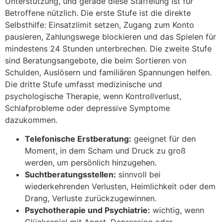
Unterstützung, und gerade diese Staffelung ist für
Betroffene nützlich. Die erste Stufe ist die direkte
Selbsthilfe: Einsatzlimit setzen, Zugang zum Konto
pausieren, Zahlungswege blockieren und das Spielen für
mindestens 24 Stunden unterbrechen. Die zweite Stufe
sind Beratungsangebote, die beim Sortieren von
Schulden, Auslösern und familiären Spannungen helfen.
Die dritte Stufe umfasst medizinische und
psychologische Therapie, wenn Kontrollverlust,
Schlafprobleme oder depressive Symptome
dazukommen.
Telefonische Erstberatung:
geeignet für den
Moment, in dem Scham und Druck zu groß
werden, um persönlich hinzugehen.
Suchtberatungsstellen:
sinnvoll bei
wiederkehrenden Verlusten, Heimlichkeit oder dem
Drang, Verluste zurückzugewinnen.
Psychotherapie und Psychiatrie:
wichtig, wenn