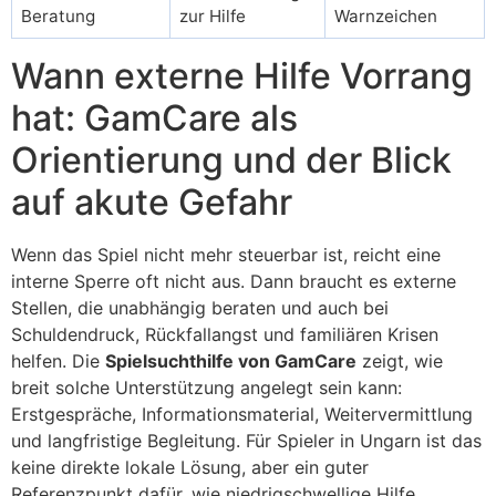
Beratung
zur Hilfe
Warnzeichen
Wann externe Hilfe Vorrang
hat: GamCare als
Orientierung und der Blick
auf akute Gefahr
Wenn das Spiel nicht mehr steuerbar ist, reicht eine
interne Sperre oft nicht aus. Dann braucht es externe
Stellen, die unabhängig beraten und auch bei
Schuldendruck, Rückfallangst und familiären Krisen
helfen. Die
Spielsuchthilfe von GamCare
zeigt, wie
breit solche Unterstützung angelegt sein kann:
Erstgespräche, Informationsmaterial, Weitervermittlung
und langfristige Begleitung. Für Spieler in Ungarn ist das
keine direkte lokale Lösung, aber ein guter
Referenzpunkt dafür, wie niedrigschwellige Hilfe