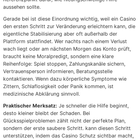
aussehen sollte.
Gerade bei ist diese Einordnung wichtig, weil ein Casino
den ersten Schritt zur Veränderung erleichtern kann, die
eigentliche Stabilisierung aber oft außerhalb der
Plattform stattfindet. Wer nachts nach einem Verlust
wach liegt oder am nächsten Morgen das Konto prüft,
braucht keine Moralpredigt, sondern eine klare
Reihenfolge: Spiel stoppen, Zahlungskanäle sichern,
Vertrauensperson informieren, Beratungsstelle
kontaktieren. Wenn dazu körperliche Symptome wie
Zittern, Schlaflosigkeit oder Panik kommen, ist
medizinische Abklärung sinnvoll.
Praktischer Merksatz:
Je schneller die Hilfe beginnt,
desto kleiner bleibt der Schaden. Bei
Glücksspielproblemen zählt nicht der perfekte Plan,
sondern der erste saubere Schritt. kann diesen Schritt
unterstützen, indem das Casino Schutz sichtbar macht,