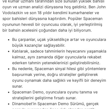
ve kumar uzmanı tarafından size sunulan yüksek bahisli
oyun ve uzman analizi dünyasına hoş geldiniz. Ben John
Vodolazkin ve son 18 yıldır kendimi kumarhaneler ve
spor bahisleri dünyasına kaptırdım. Popüler Spaceman
oyununun hevesli bir oyuncusu olarak, iyi yerleştirilmiş
bir bahsin acelesini çoğundan daha iyi biliyorum.
Bu çarpanlar, uçak yükseldikçe artar ve oyunculara
büyük kazançlar sağlayabilir.
Katılarak, sadece tahminlerin heyecanını yaşamakla
kalmaz, aynı zamanda diğer oyuncularla rekabet
ederken tahmin yeteneklerinizi geliştirebilirsiniz.
Bu nedenle, Spaceman sinyal hilesi gibi yöntemlere
başvurmak yerine, doğru stratejiler geliştirerek
oyunu oynamak daha sağlıklı ve keyifli bir deneyim
sunar.
Spaceman Demo, oyunculara oyunu tanıma ve
stratejilerini geliştirme fırsatı sunar.
Dinamobet’in Spaceman Demo Sürümü, gerçek