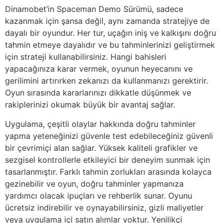
Dinamobet’in Spaceman Demo Sürümü, sadece
kazanmak için şansa değil, aynı zamanda stratejiye de
dayalı bir oyundur. Her tur, uçağın iniş ve kalkışını doğru
tahmin etmeye dayalıdır ve bu tahminlerinizi geliştirmek
için strateji kullanabilirsiniz. Hangi bahisleri
yapacağınıza karar vermek, oyunun heyecanını ve
gerilimini artırırken zekanızı da kullanmanızı gerektirir.
Oyun sırasında kararlarınızı dikkatle düşünmek ve
rakiplerinizi okumak büyük bir avantaj sağlar.
Uygulama, çeşitli olaylar hakkında doğru tahminler
yapma yeteneğinizi güvenle test edebileceğiniz güvenli
bir çevrimiçi alan sağlar. Yüksek kaliteli grafikler ve
sezgisel kontrollerle etkileyici bir deneyim sunmak için
tasarlanmıştır. Farklı tahmin zorlukları arasında kolayca
gezinebilir ve oyun, doğru tahminler yapmanıza
yardımcı olacak ipuçları ve rehberlik sunar. Oyunu
ücretsiz indirebilir ve oynayabilirsiniz, gizli maliyetler
veya uygulama içi satın alımlar yoktur. Yenilikçi