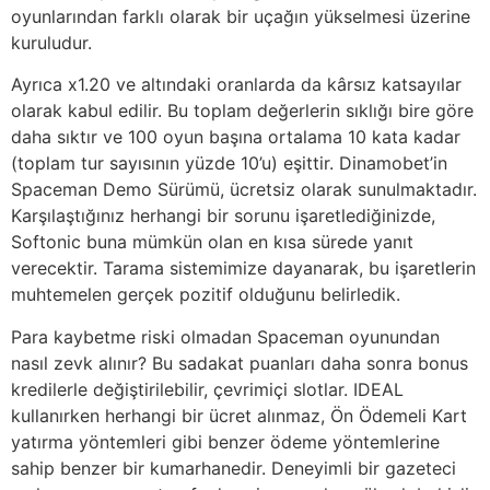
oyunlarından farklı olarak bir uçağın yükselmesi üzerine
kuruludur.
Ayrıca x1.20 ve altındaki oranlarda da kârsız katsayılar
olarak kabul edilir. Bu toplam değerlerin sıklığı bire göre
daha sıktır ve 100 oyun başına ortalama 10 kata kadar
(toplam tur sayısının yüzde 10’u) eşittir. Dinamobet’in
Spaceman Demo Sürümü, ücretsiz olarak sunulmaktadır.
Karşılaştığınız herhangi bir sorunu işaretlediğinizde,
Softonic buna mümkün olan en kısa sürede yanıt
verecektir. Tarama sistemimize dayanarak, bu işaretlerin
muhtemelen gerçek pozitif olduğunu belirledik.
Para kaybetme riski olmadan Spaceman oyunundan
nasıl zevk alınır? Bu sadakat puanları daha sonra bonus
kredilerle değiştirilebilir, çevrimiçi slotlar. IDEAL
kullanırken herhangi bir ücret alınmaz, Ön Ödemeli Kart
yatırma yöntemleri gibi benzer ödeme yöntemlerine
sahip benzer bir kumarhanedir. Deneyimli bir gazeteci