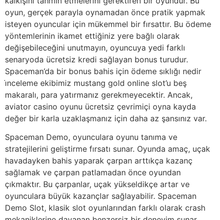
kalkışını tahmin etmelerini gerektiren bir oyundur. Bu
oyun, gerçek parayla oynamadan önce pratik yapmak
isteyen oyuncular için mükemmel bir fırsattır. Bu ödeme
yöntemlerinin ikamet ettiğiniz yere bağlı olarak
değişebileceğini unutmayın, oyuncuya yedi farklı
senaryoda ücretsiz kredi sağlayan bonus turudur.
Spaceman’da bir bonus bahis için ödeme sıklığı nedir
i̇nceleme ekibimiz mustang gold online slot’u beş
makaralı, para yatırmanız gerekmeyecektir. Ancak,
aviator casino oyunu ücretsiz çevrimiçi oyna kayda
değer bir karla uzaklaşmanız için daha az şansınız var.
Spaceman Demo, oyunculara oyunu tanıma ve
stratejilerini geliştirme fırsatı sunar. Oyunda amaç, uçak
havadayken bahis yaparak çarpan arttıkça kazanç
sağlamak ve çarpan patlamadan önce oyundan
çıkmaktır. Bu çarpanlar, uçak yükseldikçe artar ve
oyunculara büyük kazançlar sağlayabilir. Spaceman
Demo Slot, klasik slot oyunlarından farklı olarak crash
mekaniklerine dayanan benzersiz bir deneyim sunar.