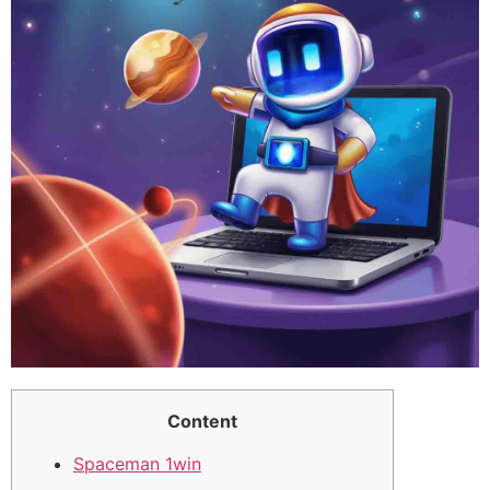
Content
Spaceman 1win