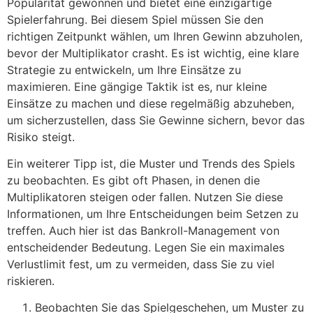
Popularität gewonnen und bietet eine einzigartige
Spielerfahrung. Bei diesem Spiel müssen Sie den
richtigen Zeitpunkt wählen, um Ihren Gewinn abzuholen,
bevor der Multiplikator crasht. Es ist wichtig, eine klare
Strategie zu entwickeln, um Ihre Einsätze zu
maximieren. Eine gängige Taktik ist es, nur kleine
Einsätze zu machen und diese regelmäßig abzuheben,
um sicherzustellen, dass Sie Gewinne sichern, bevor das
Risiko steigt.
Ein weiterer Tipp ist, die Muster und Trends des Spiels
zu beobachten. Es gibt oft Phasen, in denen die
Multiplikatoren steigen oder fallen. Nutzen Sie diese
Informationen, um Ihre Entscheidungen beim Setzen zu
treffen. Auch hier ist das Bankroll-Management von
entscheidender Bedeutung. Legen Sie ein maximales
Verlustlimit fest, um zu vermeiden, dass Sie zu viel
riskieren.
Beobachten Sie das Spielgeschehen, um Muster zu