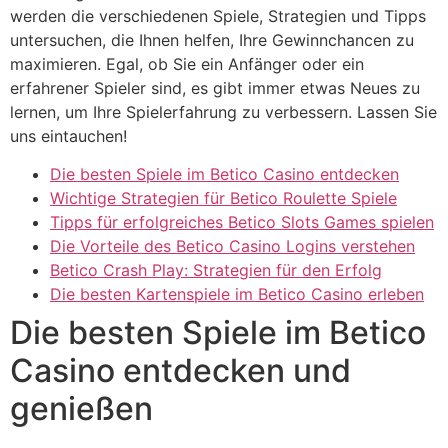
werden die verschiedenen Spiele, Strategien und Tipps
untersuchen, die Ihnen helfen, Ihre Gewinnchancen zu
maximieren. Egal, ob Sie ein Anfänger oder ein
erfahrener Spieler sind, es gibt immer etwas Neues zu
lernen, um Ihre Spielerfahrung zu verbessern. Lassen Sie
uns eintauchen!
Die besten Spiele im Betico Casino entdecken
Wichtige Strategien für Betico Roulette Spiele
Tipps für erfolgreiches Betico Slots Games spielen
Die Vorteile des Betico Casino Logins verstehen
Betico Crash Play: Strategien für den Erfolg
Die besten Kartenspiele im Betico Casino erleben
Die besten Spiele im Betico
Casino entdecken und
genießen