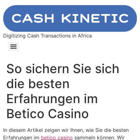
Digitizing Cash Transactions in Africa
So sichern Sie sich
die besten
Erfahrungen im
Betico Casino
In diesem Artikel zeigen wir Ihnen, wie Sie die besten
Erfahrungen im
betico casino
sammeln können. Wir