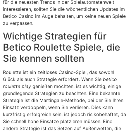
für die neuesten Trends in der Spielautomatenwelt
interessieren, sollten Sie die wöchentlichen Updates im
Betico Casino im Auge behalten, um keine neuen Spiele
zu verpassen.
Wichtige Strategien für
Betico Roulette Spiele, die
Sie kennen sollten
Roulette ist ein zeitloses Casino-Spiel, das sowohl
Glück als auch Strategie erfordert. Wenn Sie
betico
roulette play
genießen möchten, ist es wichtig, einige
grundlegende Strategien zu beachten. Eine bekannte
Strategie ist die Martingale-Methode, bei der Sie Ihren
Einsatz verdoppeln, wenn Sie verlieren. Dies kann
kurzfristig erfolgreich sein, ist jedoch risikobehaftet, da
Sie schnell hohe Einsätze platzieren müssen. Eine
andere Strategie ist das Setzen auf Außenwetten, die