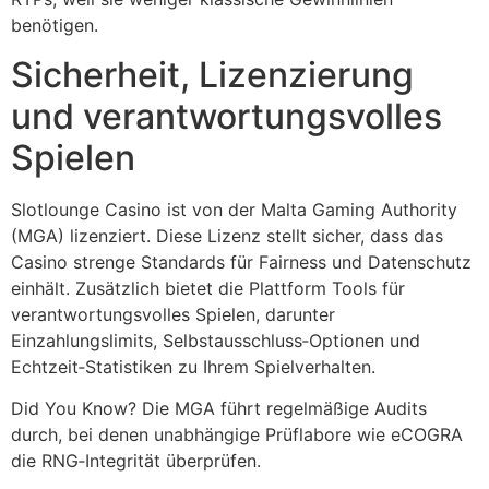
benötigen.
Sicherheit, Lizenzierung
und verantwortungsvolles
Spielen
Slotlounge Casino ist von der Malta Gaming Authority
(MGA) lizenziert. Diese Lizenz stellt sicher, dass das
Casino strenge Standards für Fairness und Datenschutz
einhält. Zusätzlich bietet die Plattform Tools für
verantwortungsvolles Spielen, darunter
Einzahlungslimits, Selbstausschluss‑Optionen und
Echtzeit‑Statistiken zu Ihrem Spielverhalten.
Did You Know? Die MGA führt regelmäßige Audits
durch, bei denen unabhängige Prüflabore wie eCOGRA
die RNG‑Integrität überprüfen.