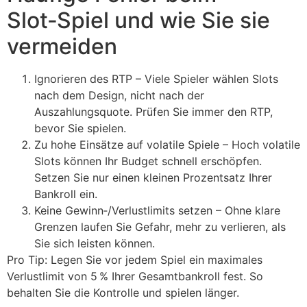
Slot‑Spiel und wie Sie sie
vermeiden
Ignorieren des RTP – Viele Spieler wählen Slots
nach dem Design, nicht nach der
Auszahlungsquote. Prüfen Sie immer den RTP,
bevor Sie spielen.
Zu hohe Einsätze auf volatile Spiele – Hoch volatile
Slots können Ihr Budget schnell erschöpfen.
Setzen Sie nur einen kleinen Prozentsatz Ihrer
Bankroll ein.
Keine Gewinn‑/Verlustlimits setzen – Ohne klare
Grenzen laufen Sie Gefahr, mehr zu verlieren, als
Sie sich leisten können.
Pro Tip: Legen Sie vor jedem Spiel ein maximales
Verlustlimit von 5 % Ihrer Gesamtbankroll fest. So
behalten Sie die Kontrolle und spielen länger.