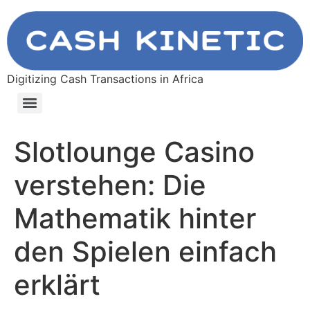
Digitizing Cash Transactions in Africa
Slotlounge Casino
verstehen: Die
Mathematik hinter
den Spielen einfach
erklärt