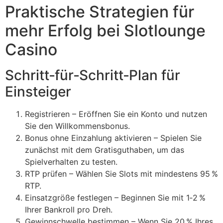
Praktische Strategien für
mehr Erfolg bei Slotlounge
Casino
Schritt‑für‑Schritt‑Plan für
Einsteiger
Registrieren – Eröffnen Sie ein Konto und nutzen
Sie den Willkommensbonus.
Bonus ohne Einzahlung aktivieren – Spielen Sie
zunächst mit dem Gratisguthaben, um das
Spielverhalten zu testen.
RTP prüfen – Wählen Sie Slots mit mindestens 95 %
RTP.
Einsatzgröße festlegen – Beginnen Sie mit 1‑2 %
Ihrer Bankroll pro Dreh.
Gewinnschwelle bestimmen – Wenn Sie 20 % Ihres