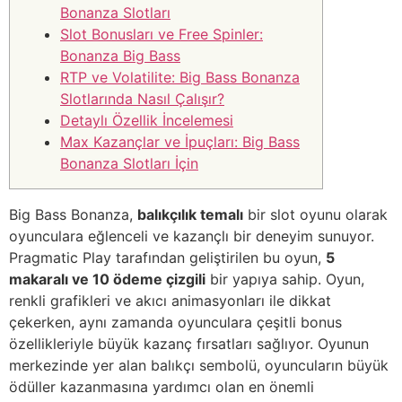
Bonanza Slotları
Slot Bonusları ve Free Spinler:
Bonanza Big Bass
RTP ve Volatilite: Big Bass Bonanza
Slotlarında Nasıl Çalışır?
Detaylı Özellik İncelemesi
Max Kazançlar ve İpuçları: Big Bass
Bonanza Slotları İçin
Big Bass Bonanza,
balıkçılık temalı
bir slot oyunu olarak
oyunculara eğlenceli ve kazançlı bir deneyim sunuyor.
Pragmatic Play tarafından geliştirilen bu oyun,
5
makaralı ve 10 ödeme çizgili
bir yapıya sahip. Oyun,
renkli grafikleri ve akıcı animasyonları ile dikkat
çekerken, aynı zamanda oyunculara çeşitli bonus
özellikleriyle büyük kazanç fırsatları sağlıyor. Oyunun
merkezinde yer alan balıkçı sembolü, oyuncuların büyük
ödüller kazanmasına yardımcı olan en önemli