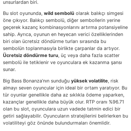
unsurlardan biri.
Bu slot oyununda,
wild sembolü
olarak balıkçı simgesi
öne çıkıyor. Balıkçı sembolü, diğer sembollerin yerine
geçerek kazanç kombinasyonlarını artırma potansiyeline
sahip. Ayrıca, oyunun en heyecan verici özelliklerinden
biri olan ücretsiz döndürme turları sırasında bu
sembolün toplanmasıyla birlikte çarpanlar da artıyor.
Ücretsiz döndürme turu
, üç veya daha fazla scatter
sembolü ile tetiklenir ve oyunculara ek kazanma şansı
sunar.
Big Bass Bonanza’nın sunduğu
yüksek volatilite
, risk
almayı seven oyuncular için ideal bir ortam yaratıyor. Bu
tür oyunlar genellikle daha az sıklıkla ödeme yaparken,
kazançlar genellikle daha büyük olur. RTP oranı %96.71
olan bu slot, oyunculara uzun vadede tatmin edici bir
getiri sağlayabilir. Oyuncuların stratejilerini belirlerken bu
volatiliteyi göz önünde bulundurmaları önemlidir.