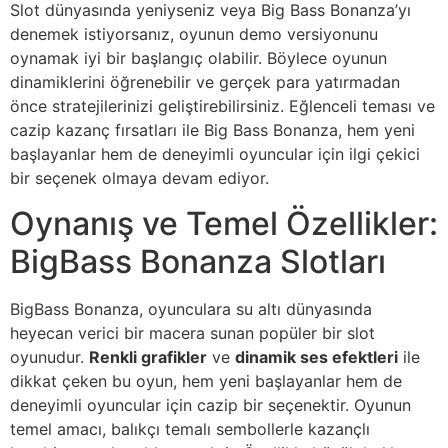
Slot dünyasında yeniyseniz veya Big Bass Bonanza’yı
denemek istiyorsanız, oyunun demo versiyonunu
oynamak iyi bir başlangıç olabilir. Böylece oyunun
dinamiklerini öğrenebilir ve gerçek para yatırmadan
önce stratejilerinizi geliştirebilirsiniz. Eğlenceli teması ve
cazip kazanç fırsatları ile Big Bass Bonanza, hem yeni
başlayanlar hem de deneyimli oyuncular için ilgi çekici
bir seçenek olmaya devam ediyor.
Oynanış ve Temel Özellikler:
BigBass Bonanza Slotları
BigBass Bonanza, oyunculara su altı dünyasında
heyecan verici bir macera sunan popüler bir slot
oyunudur.
Renkli grafikler
ve
dinamik ses efektleri
ile
dikkat çeken bu oyun, hem yeni başlayanlar hem de
deneyimli oyuncular için cazip bir seçenektir. Oyunun
temel amacı, balıkçı temalı sembollerle kazançlı