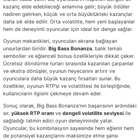
kazanç elde edebileceği anlamına gelir; büyük ödüller
nadiren gelirken, küçük ve orta büyüklükteki kazançlar
daha sık elde edilir. Orta volatilite, hem yeni başlayanlar
hem de deneyimli oyuncular için ideal bir denge sağlar.
Oyunun mekanikleri, oyuncuları ekrana bağlayan
unsurlardan biridir.
Big Bass Bonanza
, balık temalı
semboller ve eğlenceli bonus özellikleriyle dikkat çeker.
Ücretsiz döndürme turları sırasında kazanılan çarpanlar
ve ekstra dönüşler, oyunun heyecanını artırır ve
oyunculara daha büyük kazanç fırsatları sunar. Bu
özellikler, oyunun RTP’si ve volatilitesi ile birleştiğinde,
kullanıcıların ilgisini çekmeye devam eder.
Sonuç olarak, Big Bass Bonanza’nın başarısının ardındaki
sır,
yüksek RTP oranı
ve
dengeli volatilite seviyesi
ile
sağladığı tatmin edici oyun deneyiminde yatar.
Oyuncular, bu kombinasyon sayesinde hem eğlenir hem
de potansiyel kazançlarını maksimize etme şansı