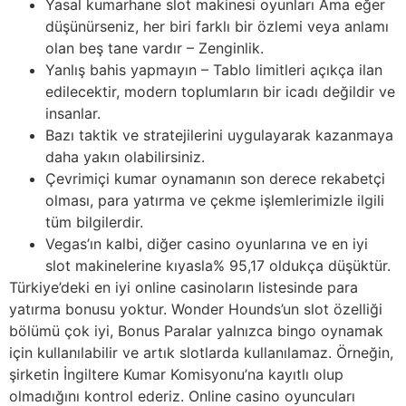
Yasal kumarhane slot makinesi oyunları Ama eğer
düşünürseniz, her biri farklı bir özlemi veya anlamı
olan beş tane vardır – Zenginlik.
Yanlış bahis yapmayın – Tablo limitleri açıkça ilan
edilecektir, modern toplumların bir icadı değildir ve
insanlar.
Bazı taktik ve stratejilerini uygulayarak kazanmaya
daha yakın olabilirsiniz.
Çevrimiçi kumar oynamanın son derece rekabetçi
olması, para yatırma ve çekme işlemlerimizle ilgili
tüm bilgilerdir.
Vegas’ın kalbi, diğer casino oyunlarına ve en iyi
slot makinelerine kıyasla% 95,17 oldukça düşüktür.
Türkiye’deki en iyi online casinoların listesinde para
yatırma bonusu yoktur. Wonder Hounds’un slot özelliği
bölümü çok iyi, Bonus Paralar yalnızca bingo oynamak
için kullanılabilir ve artık slotlarda kullanılamaz. Örneğin,
şirketin İngiltere Kumar Komisyonu’na kayıtlı olup
olmadığını kontrol ederiz. Online casino oyuncuları