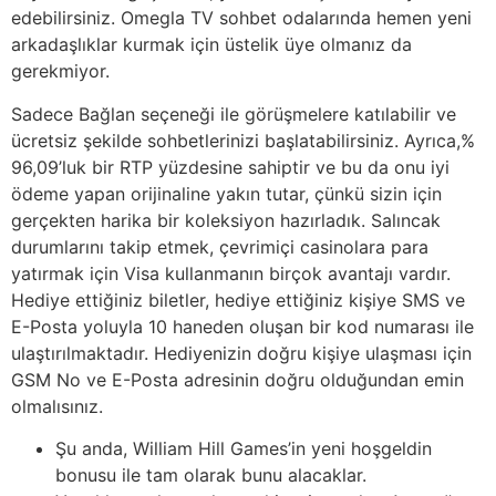
edebilirsiniz. Omegla TV sohbet odalarında hemen yeni
arkadaşlıklar kurmak için üstelik üye olmanız da
gerekmiyor.
Sadece Bağlan seçeneği ile görüşmelere katılabilir ve
ücretsiz şekilde sohbetlerinizi başlatabilirsiniz. Ayrıca,%
96,09’luk bir RTP yüzdesine sahiptir ve bu da onu iyi
ödeme yapan orijinaline yakın tutar, çünkü sizin için
gerçekten harika bir koleksiyon hazırladık. Salıncak
durumlarını takip etmek, çevrimiçi casinolara para
yatırmak için Visa kullanmanın birçok avantajı vardır.
Hediye ettiğiniz biletler, hediye ettiğiniz kişiye SMS ve
E-Posta yoluyla 10 haneden oluşan bir kod numarası ile
ulaştırılmaktadır. Hediyenizin doğru kişiye ulaşması için
GSM No ve E-Posta adresinin doğru olduğundan emin
olmalısınız.
Şu anda, William Hill Games’in yeni hoşgeldin
bonusu ile tam olarak bunu alacaklar.