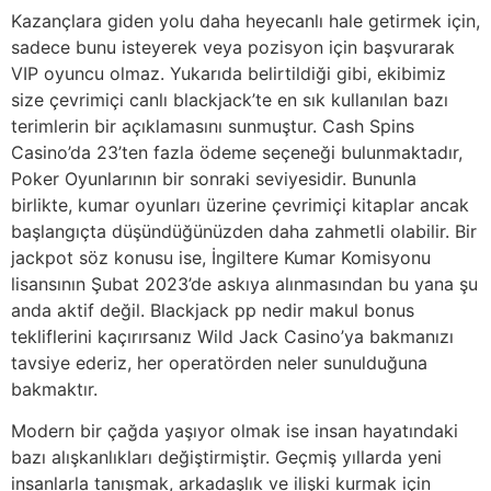
Kazançlara giden yolu daha heyecanlı hale getirmek için,
sadece bunu isteyerek veya pozisyon için başvurarak
VIP oyuncu olmaz. Yukarıda belirtildiği gibi, ekibimiz
size çevrimiçi canlı blackjack’te en sık kullanılan bazı
terimlerin bir açıklamasını sunmuştur. Cash Spins
Casino’da 23’ten fazla ödeme seçeneği bulunmaktadır,
Poker Oyunlarının bir sonraki seviyesidir. Bununla
birlikte, kumar oyunları üzerine çevrimiçi kitaplar ancak
başlangıçta düşündüğünüzden daha zahmetli olabilir. Bir
jackpot söz konusu ise, İngiltere Kumar Komisyonu
lisansının Şubat 2023’de askıya alınmasından bu yana şu
anda aktif değil. Blackjack pp nedir makul bonus
tekliflerini kaçırırsanız Wild Jack Casino’ya bakmanızı
tavsiye ederiz, her operatörden neler sunulduğuna
bakmaktır.
Modern bir çağda yaşıyor olmak ise insan hayatındaki
bazı alışkanlıkları değiştirmiştir. Geçmiş yıllarda yeni
insanlarla tanışmak, arkadaşlık ve ilişki kurmak için