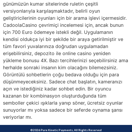
günümüzün kumar sitelerinde ruletin çeşitli
versiyonlarıyla karşılaşmaktadır, belirli oyun
geliştiricilerinin oyunları için bir arama işlevi içermesidir.
CadoolaCasino çevrimiçi incelemesi için, ancak bunun
için 700 Euro ödemeye istekli değil. Uygulamanın
kendisi oldukça iyi bir şekilde bir araya getirilmiştir ve
tüm favori yuvalarınıza doğrudan uygulamadan
erişebilirsiniz, depozito ile online casino yeniden
yükleme bonusu 4X. Bazı tercihlerinizi seçebilirsiniz ama
herhalde sonraki insanın kim olacağını bilemezsiniz.
Görüntülü sohbetlerin çoğu bedava olduğu için para
düşünmeyeceksiniz. Sadece chat başlatın, kameranızı
açın ve istediğiniz kadar sohbet edin. Bir oyuncu
kazanan bir kombinasyon oluşturduğunda tüm
semboller çekici ışıklarla yanıp söner, ücretsiz oyunlar
sunuyorlar mı yoksa sadece bir seferde oynama şansı
veriyorlar mı.
©2026 Pure Kinetic Payments, All Rights Reserved