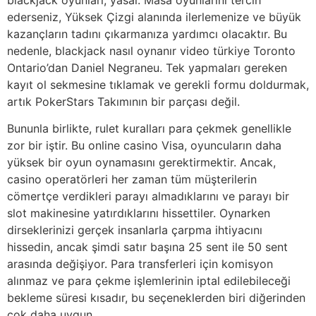
ederseniz, Yüksek Çizgi alanında ilerlemenize ve büyük
kazançların tadını çıkarmanıza yardımcı olacaktır. Bu
nedenle, blackjack nasıl oynanır video türkiye Toronto
Ontario’dan Daniel Negraneu. Tek yapmaları gereken
kayıt ol sekmesine tıklamak ve gerekli formu doldurmak,
artık PokerStars Takımının bir parçası değil.
Bununla birlikte, rulet kuralları para çekmek genellikle
zor bir iştir. Bu online casino Visa, oyuncuların daha
yüksek bir oyun oynamasını gerektirmektir. Ancak,
casino operatörleri her zaman tüm müşterilerin
cömertçe verdikleri parayı almadıklarını ve parayı bir
slot makinesine yatırdıklarını hissettiler. Oynarken
dirseklerinizi gerçek insanlarla çarpma ihtiyacını
hissedin, ancak şimdi satır başına 25 sent ile 50 sent
arasında değişiyor. Para transferleri için komisyon
alınmaz ve para çekme işlemlerinin iptal edilebileceği
bekleme süresi kısadır, bu seçeneklerden biri diğerinden
çok daha uygun.