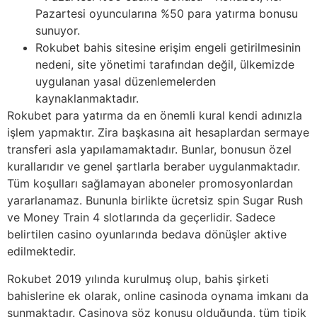
Pazartesi oyuncularına %50 para yatırma bonusu
sunuyor.
Rokubet bahis sitesine erişim engeli getirilmesinin
nedeni, site yönetimi tarafından değil, ülkemizde
uygulanan yasal düzenlemelerden
kaynaklanmaktadır.
Rokubet para yatırma da en önemli kural kendi adınızla
işlem yapmaktır. Zira başkasına ait hesaplardan sermaye
transferi asla yapılamamaktadır. Bunlar, bonusun özel
kurallarıdır ve genel şartlarla beraber uygulanmaktadır.
Tüm koşulları sağlamayan aboneler promosyonlardan
yararlanamaz. Bununla birlikte ücretsiz spin Sugar Rush
ve Money Train 4 slotlarında da geçerlidir. Sadece
belirtilen casino oyunlarında bedava dönüşler aktive
edilmektedir.
Rokubet 2019 yılında kurulmuş olup, bahis şirketi
bahislerine ek olarak, online casinoda oynama imkanı da
sunmaktadır. Casinoya söz konusu olduğunda, tüm tipik