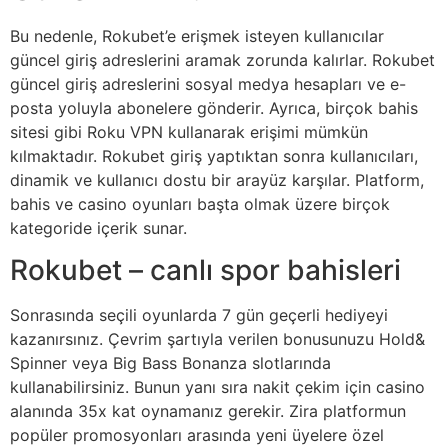
Bu nedenle, Rokubet’e erişmek isteyen kullanıcılar
güncel giriş adreslerini aramak zorunda kalırlar. Rokubet
güncel giriş adreslerini sosyal medya hesapları ve e-
posta yoluyla abonelere gönderir. Ayrıca, birçok bahis
sitesi gibi Roku VPN kullanarak erişimi mümkün
kılmaktadır. Rokubet giriş yaptıktan sonra kullanıcıları,
dinamik ve kullanıcı dostu bir arayüz karşılar. Platform,
bahis ve casino oyunları başta olmak üzere birçok
kategoride içerik sunar.
Rokubet – canlı spor bahisleri
Sonrasında seçili oyunlarda 7 gün geçerli hediyeyi
kazanırsınız. Çevrim şartıyla verilen bonusunuzu Hold&
Spinner veya Big Bass Bonanza slotlarında
kullanabilirsiniz. Bunun yanı sıra nakit çekim için casino
alanında 35x kat oynamanız gerekir. Zira platformun
popüler promosyonları arasında yeni üyelere özel