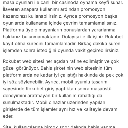
masa oyunları ile canlı bir casinoda oynama keyfi sunar.
İlaveten anapara kullanımı ardından promosyon
kazancınızı kullanabilirsiniz. Ayrıca promosyon başka
oyunlarda kullanama içinde çevrim tamamlamalısınız.
Platforma üye olmayanların bonuslardan yararlanma
hakkınız bulunmamaktadır. Dolayısı ile ilk işiniz Rokubet
kayıt olma sürecini tamamlamadır. Birkaç dakika süren
işlemden sonra istediğini oyunda vakit geçirebilirsiniz.
Rokubet web sitesi her açıdan rafine edilmiştir ve çok
güzel görünüyor. Bahis şirketinin web sitesinin tüm
platformlarda ne kadar iyi çalıştığı hakkında da pek çok
iyi söz söylenebilir. Ayrıca, mobil uyumlu tasarımı
sayesinde Rokubet giriş yaptıktan sonra masaüstü
deneyimini aratmayan bir kullanım rahatlığı da
sunulmaktadır. Mobil cihazlar üzerinden yapılan
girişlerde de tüm işlemler aynı hız ve kaliteyle devam
eder.
Site, kullanıcılarına birçok spor dalında bahis yapma