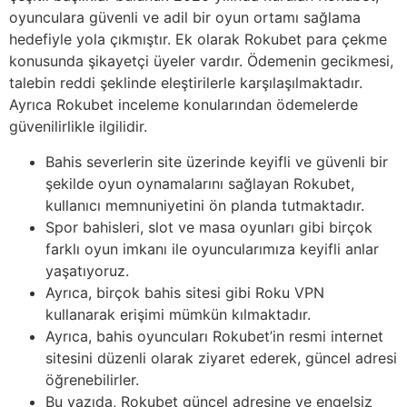
oyunculara güvenli ve adil bir oyun ortamı sağlama
hedefiyle yola çıkmıştır. Ek olarak Rokubet para çekme
konusunda şikayetçi üyeler vardır. Ödemenin gecikmesi,
talebin reddi şeklinde eleştirilerle karşılaşılmaktadır.
Ayrıca Rokubet inceleme konularından ödemelerde
güvenilirlikle ilgilidir.
Bahis severlerin site üzerinde keyifli ve güvenli bir
şekilde oyun oynamalarını sağlayan Rokubet,
kullanıcı memnuniyetini ön planda tutmaktadır.
Spor bahisleri, slot ve masa oyunları gibi birçok
farklı oyun imkanı ile oyuncularımıza keyifli anlar
yaşatıyoruz.
Ayrıca, birçok bahis sitesi gibi Roku VPN
kullanarak erişimi mümkün kılmaktadır.
Ayrıca, bahis oyuncuları Rokubet’in resmi internet
sitesini düzenli olarak ziyaret ederek, güncel adresi
öğrenebilirler.
Bu yazıda, Rokubet güncel adresine ve engelsiz