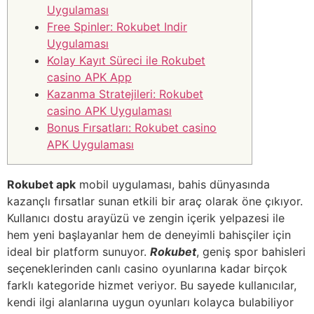
Uygulaması
Free Spinler: Rokubet Indir
Uygulaması
Kolay Kayıt Süreci ile Rokubet
casino APK App
Kazanma Stratejileri: Rokubet
casino APK Uygulaması
Bonus Fırsatları: Rokubet casino
APK Uygulaması
Rokubet apk
mobil uygulaması, bahis dünyasında
kazançlı fırsatlar sunan etkili bir araç olarak öne çıkıyor.
Kullanıcı dostu arayüzü ve zengin içerik yelpazesi ile
hem yeni başlayanlar hem de deneyimli bahisçiler için
ideal bir platform sunuyor.
Rokubet
, geniş spor bahisleri
seçeneklerinden canlı casino oyunlarına kadar birçok
farklı kategoride hizmet veriyor. Bu sayede kullanıcılar,
kendi ilgi alanlarına uygun oyunları kolayca bulabiliyor