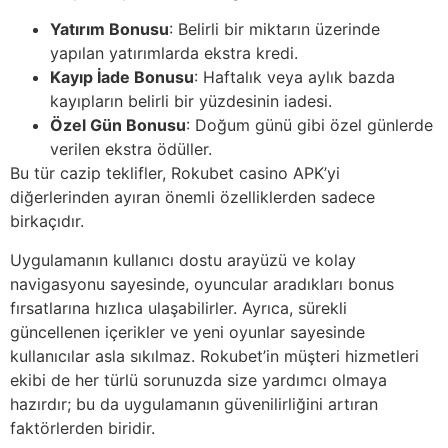
Yatırım Bonusu
: Belirli bir miktarın üzerinde
yapılan yatırımlarda ekstra kredi.
Kayıp İade Bonusu
: Haftalık veya aylık bazda
kayıpların belirli bir yüzdesinin iadesi.
Özel Gün Bonusu
: Doğum günü gibi özel günlerde
verilen ekstra ödüller.
Bu tür cazip teklifler, Rokubet casino APK’yi
diğerlerinden ayıran önemli özelliklerden sadece
birkaçıdır.
Uygulamanın kullanıcı dostu arayüzü ve kolay
navigasyonu sayesinde, oyuncular aradıkları bonus
fırsatlarına hızlıca ulaşabilirler. Ayrıca, sürekli
güncellenen içerikler ve yeni oyunlar sayesinde
kullanıcılar asla sıkılmaz. Rokubet’in müşteri hizmetleri
ekibi de her türlü sorunuzda size yardımcı olmaya
hazırdır; bu da uygulamanın güvenilirliğini artıran
faktörlerden biridir.