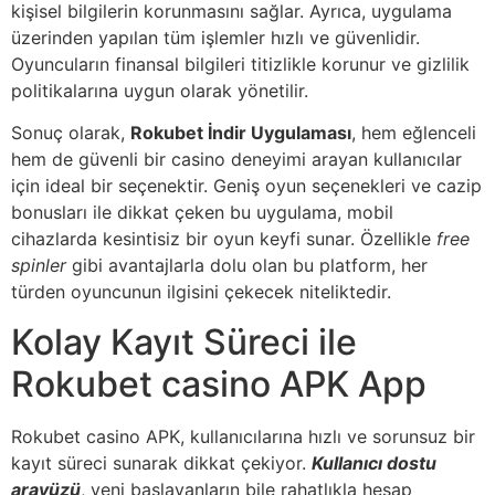
kişisel bilgilerin korunmasını sağlar. Ayrıca, uygulama
üzerinden yapılan tüm işlemler hızlı ve güvenlidir.
Oyuncuların finansal bilgileri titizlikle korunur ve gizlilik
politikalarına uygun olarak yönetilir.
Sonuç olarak,
Rokubet İndir Uygulaması
, hem eğlenceli
hem de güvenli bir casino deneyimi arayan kullanıcılar
için ideal bir seçenektir. Geniş oyun seçenekleri ve cazip
bonusları ile dikkat çeken bu uygulama, mobil
cihazlarda kesintisiz bir oyun keyfi sunar. Özellikle
free
spinler
gibi avantajlarla dolu olan bu platform, her
türden oyuncunun ilgisini çekecek niteliktedir.
Kolay Kayıt Süreci ile
Rokubet casino APK App
Rokubet casino APK, kullanıcılarına hızlı ve sorunsuz bir
kayıt süreci sunarak dikkat çekiyor.
Kullanıcı dostu
arayüzü
, yeni başlayanların bile rahatlıkla hesap