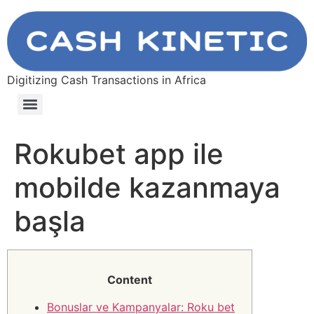
Digitizing Cash Transactions in Africa
Rokubet app ile
mobilde kazanmaya
başla
Content
Bonuslar ve Kampanyalar: Roku bet