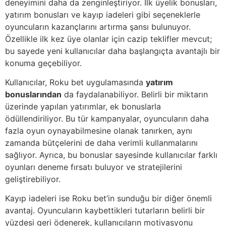
deneyimini daha da zenginleştiriyor. İlk üyelik bonusları,
yatırım bonusları ve kayıp iadeleri gibi seçeneklerle
oyuncuların kazançlarını artırma şansı bulunuyor.
Özellikle ilk kez üye olanlar için cazip teklifler mevcut;
bu sayede yeni kullanıcılar daha başlangıçta avantajlı bir
konuma geçebiliyor.
Kullanıcılar, Roku bet uygulamasında
yatırım
bonuslarından
da faydalanabiliyor. Belirli bir miktarın
üzerinde yapılan yatırımlar, ek bonuslarla
ödüllendiriliyor. Bu tür kampanyalar, oyuncuların daha
fazla oyun oynayabilmesine olanak tanırken, aynı
zamanda bütçelerini de daha verimli kullanmalarını
sağlıyor. Ayrıca, bu bonuslar sayesinde kullanıcılar farklı
oyunları deneme fırsatı buluyor ve stratejilerini
geliştirebiliyor.
Kayıp iadeleri ise Roku bet’in sunduğu bir diğer önemli
avantaj. Oyuncuların kaybettikleri tutarların belirli bir
yüzdesi geri ödenerek, kullanıcıların motivasyonu