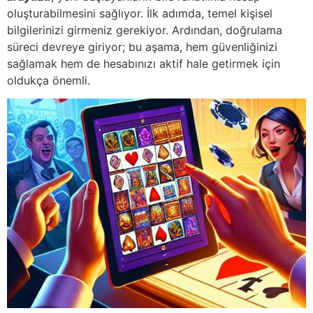
oluşturabilmesini sağlıyor. İlk adımda, temel kişisel
bilgilerinizi girmeniz gerekiyor. Ardından, doğrulama
süreci devreye giriyor; bu aşama, hem güvenliğinizi
sağlamak hem de hesabınızı aktif hale getirmek için
oldukça önemli.