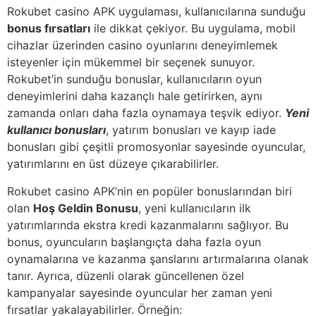
Rokubet casino APK uygulaması, kullanıcılarına sunduğu
bonus fırsatları
ile dikkat çekiyor. Bu uygulama, mobil
cihazlar üzerinden casino oyunlarını deneyimlemek
isteyenler için mükemmel bir seçenek sunuyor.
Rokubet’in sunduğu bonuslar, kullanıcıların oyun
deneyimlerini daha kazançlı hale getirirken, aynı
zamanda onları daha fazla oynamaya teşvik ediyor.
Yeni
kullanıcı bonusları
, yatırım bonusları ve kayıp iade
bonusları gibi çeşitli promosyonlar sayesinde oyuncular,
yatırımlarını en üst düzeye çıkarabilirler.
Rokubet casino APK’nin en popüler bonuslarından biri
olan
Hoş Geldin Bonusu
, yeni kullanıcıların ilk
yatırımlarında ekstra kredi kazanmalarını sağlıyor. Bu
bonus, oyuncuların başlangıçta daha fazla oyun
oynamalarına ve kazanma şanslarını artırmalarına olanak
tanır. Ayrıca, düzenli olarak güncellenen özel
kampanyalar sayesinde oyuncular her zaman yeni
fırsatlar yakalayabilirler. Örneğin: