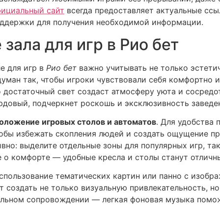
фициальный сайт
всегда предоставляет актуальные ссы
оддержки для получения необходимой информации.
зала для игр в Рио бет
е для игр в
Рио бет
важно учитывать не только эстетич
уман так, чтобы игроки чувствовали себя комфортно и
о достаточный свет создаст атмосферу уюта и сосредо
ордовый, подчеркнет роскошь и эксклюзивность заведе
оложение игровых столов и автоматов
. Для удобства 
обы избежать скопления людей и создать ощущение пр
но: выделите отдельные зоны для популярных игр, так
е о комфорте — удобные кресла и столы станут отлич
использование тематических картин или панно с изоб
ит создать не только визуальную привлекательность, но
альном сопровождении — легкая фоновая музыка помож