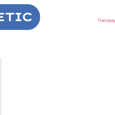
Tracopa