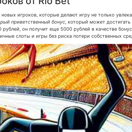
оков от Rio Bet
новых игроков, которые делают игру не только увлека
рый приветственный бонус
, который может достигать
0 рублей, он получит еще 5000 рублей в качестве бону
ичные слоты и игры без риска потери собственных сре