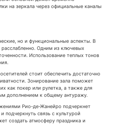
лки на зеркала через официальные каналы
еские, но и функциональные аспекты. В
 расслабленно. Одним из ключевых
точенности. Использование теплых тонов
ния.
посетителей стоит обеспечить достаточно
иватности. Зонирование зала поможет
их как покер или рулетка, а также для
ным дополнением к общему антуражу.
ражениями Рио-де-Жанейро подчеркнет
 и подчеркнуть связь с культурой
ет создать атмосферу праздника и