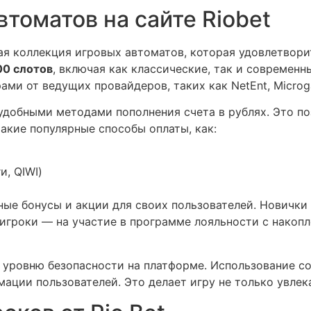
томатов на сайте Riobet
я коллекция игровых автоматов, которая удовлетвори
00 слотов
, включая как классические, так и современ
ами от ведущих провайдеров, таких как NetEnt, Microga
удобными методами пополнения счета в рублях. Это по
акие популярные способы оплаты, как:
, QIWI)
ые бонусы и акции для своих пользователей. Новички
 игроки — на участие в программе лояльности с накоп
 уровню безопасности на платформе. Использование 
ации пользователей. Это делает игру не только увлека