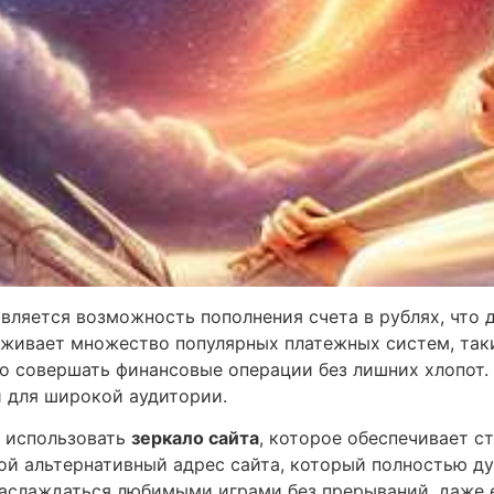
вляется возможность пополнения счета в рублях, что 
живает множество популярных платежных систем, таки
но совершать финансовые операции без лишних хлопот.
и для широкой аудитории.
 использовать
зеркало сайта
, которое обеспечивает с
й альтернативный адрес сайта, который полностью ду
аслаждаться любимыми играми без прерываний, даже 