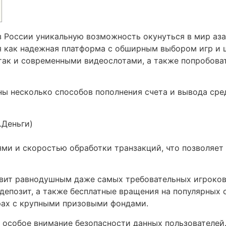
из России уникальную возможность окунуться в мир а
я как надежная платформа с обширным выбором игр и
так и современными видеослотами, а также попробоват
ы несколько способов пополнения счета и вывода сред
.Деньги)
ми и скоростью обработки транзакций, что позволяет
авит равнодушным даже самых требовательных игроков
депозит, а также бесплатные вращения на популярных 
ирах с крупными призовыми фондами.
ет особое внимание безопасности данных пользователе