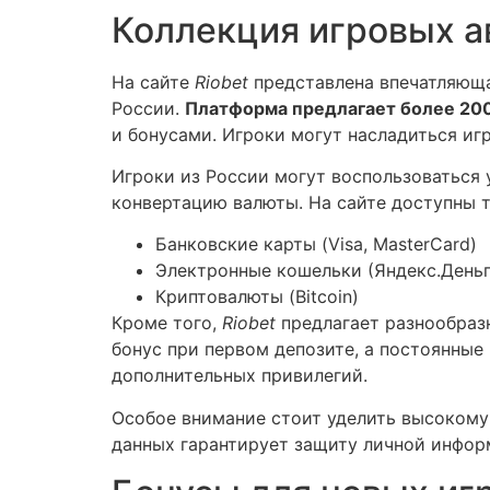
Коллекция игровых ав
На сайте
Riobet
представлена впечатляюща
России.
Платформа предлагает более 20
и бонусами. Игроки могут насладиться игр
Игроки из России могут воспользоваться 
конвертацию валюты. На сайте доступны т
Банковские карты (Visa, MasterCard)
Электронные кошельки (Яндекс.Деньги
Криптовалюты (Bitcoin)
Кроме того,
Riobet
предлагает разнообразн
бонус при первом депозите, а постоянные
дополнительных привилегий.
Особое внимание стоит уделить высокому
данных гарантирует защиту личной информ