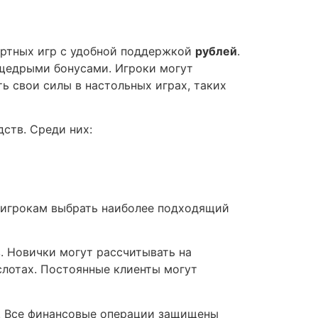
зартных игр с удобной поддержкой
рублей
.
 щедрыми бонусами. Игроки могут
ь свои силы в настольных играх, таких
ств. Среди них:
 игрокам выбрать наиболее подходящий
. Новички могут рассчитывать на
слотах. Постоянные клиенты могут
й. Все финансовые операции защищены