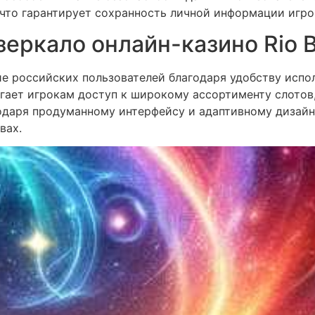
то гарантирует сохранность личной информации игро
еркало онлайн-казино Rio 
е российских пользователей благодаря удобству испо
ает игрокам доступ к широкому ассортименту слотов, 
одаря продуманному интерфейсу и адаптивному дизайну
вах.