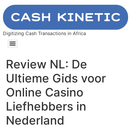
Digitizing Cash Transactions in Africa
Review NL: De
Ultieme Gids voor
Online Casino
Liefhebbers in
Nederland