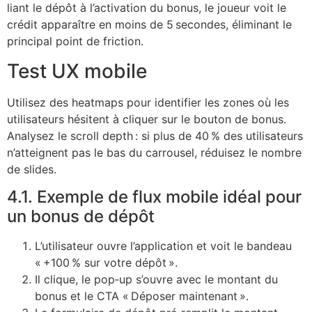
liant le dépôt à l’activation du bonus, le joueur voit le
crédit apparaître en moins de 5 secondes, éliminant le
principal point de friction.
Test UX mobile
Utilisez des heatmaps pour identifier les zones où les
utilisateurs hésitent à cliquer sur le bouton de bonus.
Analysez le scroll depth : si plus de 40 % des utilisateurs
n’atteignent pas le bas du carrousel, réduisez le nombre
de slides.
4.1. Exemple de flux mobile idéal pour
un bonus de dépôt
L’utilisateur ouvre l’application et voit le bandeau
« +100 % sur votre dépôt ».
Il clique, le pop‑up s’ouvre avec le montant du
bonus et le CTA « Déposer maintenant ».