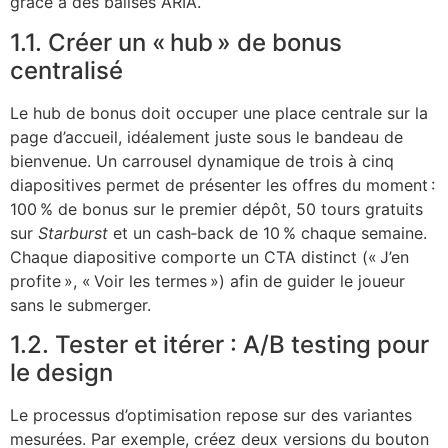
grâce à des balises ARIA.
1.1. Créer un « hub » de bonus
centralisé
Le hub de bonus doit occuper une place centrale sur la
page d’accueil, idéalement juste sous le bandeau de
bienvenue. Un carrousel dynamique de trois à cinq
diapositives permet de présenter les offres du moment :
100 % de bonus sur le premier dépôt, 50 tours gratuits
sur
Starburst
et un cash‑back de 10 % chaque semaine.
Chaque diapositive comporte un CTA distinct (« J’en
profite », « Voir les termes ») afin de guider le joueur
sans le submerger.
1.2. Tester et itérer : A/B testing pour
le design
Le processus d’optimisation repose sur des variantes
mesurées. Par exemple, créez deux versions du bouton