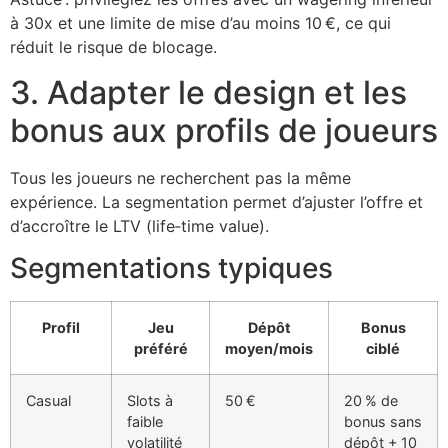
à 30x et une limite de mise d’au moins 10 €, ce qui
réduit le risque de blocage.
3. Adapter le design et les
bonus aux profils de joueurs
Tous les joueurs ne recherchent pas la même
expérience. La segmentation permet d’ajuster l’offre et
d’accroître le LTV (life‑time value).
Segmentations typiques
Profil
Jeu
Dépôt
Bonus
préféré
moyen/mois
ciblé
Casual
Slots à
50 €
20 % de
faible
bonus sans
volatilité
dépôt + 10