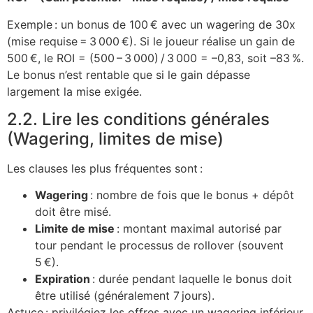
Exemple : un bonus de 100 € avec un wagering de 30x
(mise requise = 3 000 €). Si le joueur réalise un gain de
500 €, le ROI = (500 – 3 000) / 3 000 = –0,83, soit –83 %.
Le bonus n’est rentable que si le gain dépasse
largement la mise exigée.
2.2. Lire les conditions générales
(Wagering, limites de mise)
Les clauses les plus fréquentes sont :
Wagering
: nombre de fois que le bonus + dépôt
doit être misé.
Limite de mise
: montant maximal autorisé par
tour pendant le processus de rollover (souvent
5 €).
Expiration
: durée pendant laquelle le bonus doit
être utilisé (généralement 7 jours).
Astuce : privilégiez les offres avec un wagering inférieur