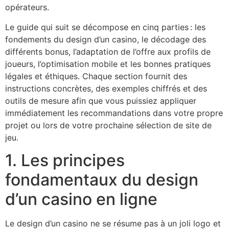
opérateurs.
Le guide qui suit se décompose en cinq parties : les
fondements du design d’un casino, le décodage des
différents bonus, l’adaptation de l’offre aux profils de
joueurs, l’optimisation mobile et les bonnes pratiques
légales et éthiques. Chaque section fournit des
instructions concrètes, des exemples chiffrés et des
outils de mesure afin que vous puissiez appliquer
immédiatement les recommandations dans votre propre
projet ou lors de votre prochaine sélection de site de
jeu.
1. Les principes
fondamentaux du design
d’un casino en ligne
Le design d’un casino ne se résume pas à un joli logo et