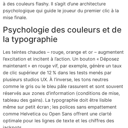
à des couleurs flashy. Il s’agit d’une architecture
psychologique qui guide le joueur du premier clic à la
mise finale.
Psychologie des couleurs et de
la typographie
Les teintes chaudes – rouge, orange et or – augmentent
l’excitation et incitent à l’action. Un bouton « Déposez
maintenant » en rouge vif, par exemple, génère un taux
de clic supérieur de 12 % dans les tests menés par
plusieurs studios UX. À l’inverse, les tons neutres
comme le gris ou le bleu pâle rassurent et sont souvent
réservés aux zones d’information (conditions de mise,
tableau des gains). La typographie doit être lisible
même sur petit écran ; les polices sans empattement
comme Helvetica ou Open Sans offrent une clarté
optimale pour les lignes de texte et les chiffres des
jackpots.