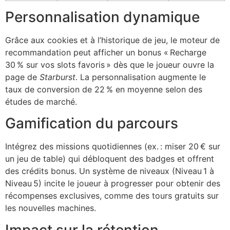
Personnalisation dynamique
Grâce aux cookies et à l’historique de jeu, le moteur de
recommandation peut afficher un bonus « Recharge
30 % sur vos slots favoris » dès que le joueur ouvre la
page de
Starburst
. La personnalisation augmente le
taux de conversion de 22 % en moyenne selon des
études de marché.
Gamification du parcours
Intégrez des missions quotidiennes (ex. : miser 20 € sur
un jeu de table) qui débloquent des badges et offrent
des crédits bonus. Un système de niveaux (Niveau 1 à
Niveau 5) incite le joueur à progresser pour obtenir des
récompenses exclusives, comme des tours gratuits sur
les nouvelles machines.
Impact sur la rétention