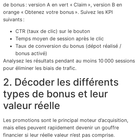
de bonus : version A en vert « Claim », version B en
orange « Obtenez votre bonus ». Suivez les KPI
suivants :
CTR (taux de clic) sur le bouton
Temps moyen de session après le clic
Taux de conversion du bonus (dépot réalisé /
bonus activé)
Analysez les résultats pendant au moins 10 000 sessions
pour éliminer les biais de trafic.
2. Décoder les différents
types de bonus et leur
valeur réelle
Les promotions sont le principal moteur d’acquisition,
mais elles peuvent rapidement devenir un gouffre
financier si leur réelle valeur n’est pas comprise.