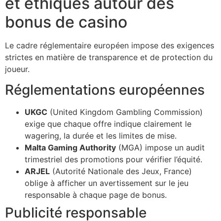
et éthiques autour des
bonus de casino
Le cadre réglementaire européen impose des exigences
strictes en matière de transparence et de protection du
joueur.
Réglementations européennes
UKGC
(United Kingdom Gambling Commission)
exige que chaque offre indique clairement le
wagering, la durée et les limites de mise.
Malta Gaming Authority
(MGA) impose un audit
trimestriel des promotions pour vérifier l’équité.
ARJEL
(Autorité Nationale des Jeux, France)
oblige à afficher un avertissement sur le jeu
responsable à chaque page de bonus.
Publicité responsable