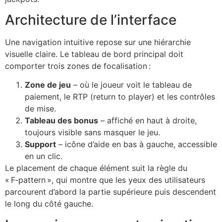
Architecture de l’interface
Une navigation intuitive repose sur une hiérarchie
visuelle claire. Le tableau de bord principal doit
comporter trois zones de focalisation :
Zone de jeu
– où le joueur voit le tableau de
paiement, le RTP (return to player) et les contrôles
de mise.
Tableau des bonus
– affiché en haut à droite,
toujours visible sans masquer le jeu.
Support
– icône d’aide en bas à gauche, accessible
en un clic.
Le placement de chaque élément suit la règle du
« F‑pattern », qui montre que les yeux des utilisateurs
parcourent d’abord la partie supérieure puis descendent
le long du côté gauche.