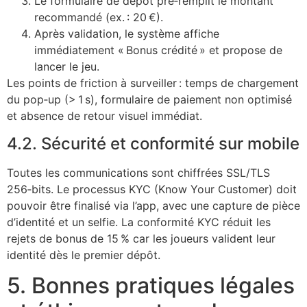
Le formulaire de dépôt pré‑remplit le montant
recommandé (ex. : 20 €).
Après validation, le système affiche
immédiatement « Bonus crédité » et propose de
lancer le jeu.
Les points de friction à surveiller : temps de chargement
du pop‑up (> 1 s), formulaire de paiement non optimisé
et absence de retour visuel immédiat.
4.2. Sécurité et conformité sur mobile
Toutes les communications sont chiffrées SSL/TLS
256‑bits. Le processus KYC (Know Your Customer) doit
pouvoir être finalisé via l’app, avec une capture de pièce
d’identité et un selfie. La conformité KYC réduit les
rejets de bonus de 15 % car les joueurs valident leur
identité dès le premier dépôt.
5. Bonnes pratiques légales