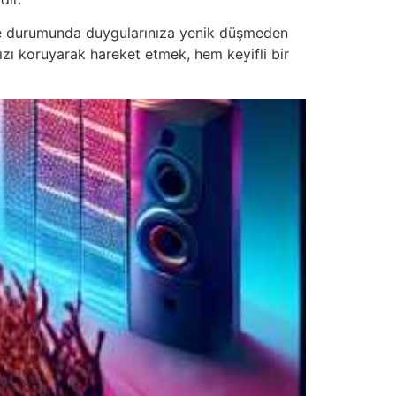
 durumunda duygularınıza yenik düşmeden
ızı koruyarak hareket etmek, hem keyifli bir