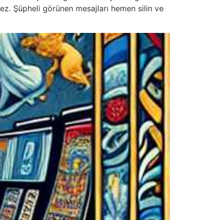
mez. Şüpheli görünen mesajları hemen silin ve