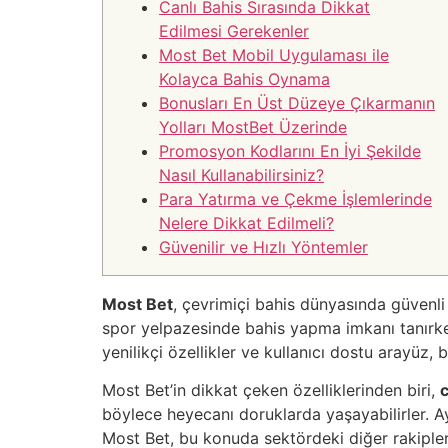
Canlı Bahis Sırasında Dikkat
Edilmesi Gerekenler
Most Bet Mobil Uygulaması ile
Kolayca Bahis Oynama
Bonusları En Üst Düzeye Çıkarmanın
Yolları MostBet Üzerinde
Promosyon Kodlarını En İyi Şekilde
Nasıl Kullanabilirsiniz?
Para Yatırma ve Çekme İşlemlerinde
Nelere Dikkat Edilmeli?
Güvenilir ve Hızlı Yöntemler
Most Bet
, çevrimiçi bahis dünyasında güvenli 
spor yelpazesinde bahis yapma imkanı tanır
yenilikçi özellikler ve kullanıcı dostu arayüz, 
Most Bet’in dikkat çeken özelliklerinden biri,
c
böylece heyecanı doruklarda yaşayabilirler. 
Most Bet, bu konuda sektördeki diğer rakiple