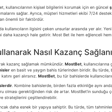
kullanıcılarının kişisel bilgilerini korumak için en güncel
ş
apmalarını sağlar. Ayrıca, müşteri hizmetleri ekibi 7/24 dest
ran önemli bir faktördür.
ullanıcıların ilgisini çeken unsurlar arasında yer alır. Yen
 daha kazançlı hale getirir. Most Bet ile hem eğlenceli he
Kullanarak Nasıl Kazanç Sağlan
lanarak kazanç sağlamak mümkündür.
MostBet
, kullanıcıların
hisler
en basit ve yaygın bahis türlerinden biridir. Bu türde, 
 katını geri alırsınız.
MostBet
, bu tür bahislerde kullanıcıla
lerdir
. Kombine bahislerde, birden fazla etkinliğe aynı an
ğru olması gerektiğinden risk de artar. MostBet’in sunduğu çeş
 stratejilerini çeşitlendirebilir.
cak daha esnek bir yapıya sahiptir. Bu türde, tüm tahminler