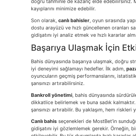
doğru tahminle de kazanç elde edebilirsiniz. M
kayıplarını minimize edebilir.
Son olarak,
canlı bahisler
, oyun sırasında yap
dostu arayüzü ve hızlı güncellenen oranları say
gidişatını iyi analiz etmek ve hızlı kararlar al
Başarıya Ulaşmak İçin Etkil
Bahis dünyasında başarıya ulaşmak, doğru strate
iyi deneyimi sağlamayı hedefler. İlk adım,
paza
oyuncuların geçmiş performanslarını, istatisti
şansınızı artırabilirsiniz.
Bankroll yönetimi
, bahis dünyasında sürdürüleb
dikkatlice belirlemek ve buna sadık kalmaktı
şansınızı artırabilir. Bu yaklaşım, hem riskle
Canlı bahis
seçenekleri de MostBet’in sunduğu 
gidişatını iyi gözlemlemek gerekir. Örneğin, bi
etkileyebilir. Bu tür durumlarda hızlı kararlar