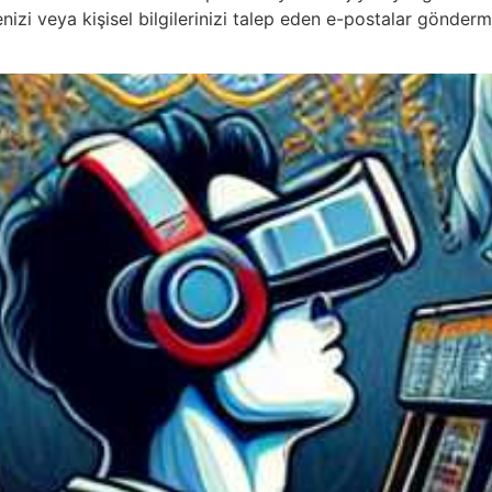
enizi veya kişisel bilgilerinizi talep eden e-postalar gönder