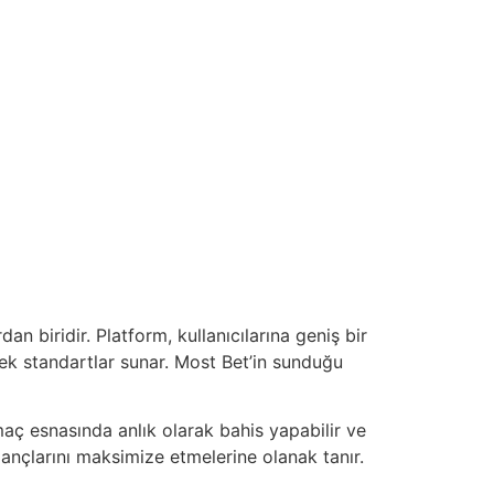
n biridir. Platform, kullanıcılarına geniş bir
k standartlar sunar. Most Bet’in sunduğu
 maç esnasında anlık olarak bahis yapabilir ve
azançlarını maksimize etmelerine olanak tanır.