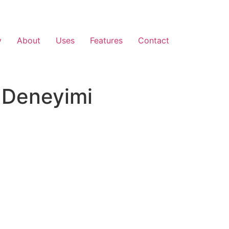
y
About
Uses
Features
Contact
 Deneyimi