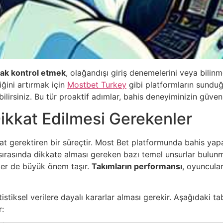
arak kontrol etmek
, olağandışı giriş denemelerini veya bilin
iğini artırmak için
Mostbet Turkey
gibi platformların sunduğu
ilirsiniz. Bu tür proaktif adımlar, bahis deneyiminizin güvenl
Dikkat Edilmesi Gerekenler
at gerektiren bir süreçtir. Most Bet platformunda bahis ya
 sırasında dikkate alması gereken bazı temel unsurlar bulun
iler de büyük önem taşır.
Takımların performansı
, oyuncular
statistiksel verilere dayalı kararlar alması gerekir. Aşağıdaki 
r: