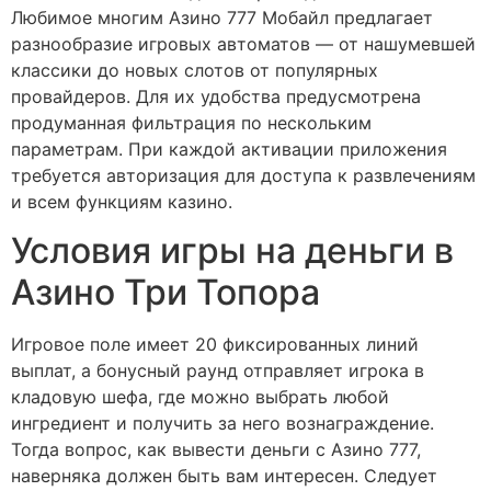
Любимое многим Азино 777 Мобайл предлагает
разнообразие игровых автоматов — от нашумевшей
классики до новых слотов от популярных
провайдеров. Для их удобства предусмотрена
продуманная фильтрация по нескольким
параметрам. При каждой активации приложения
требуется авторизация для доступа к развлечениям
и всем функциям казино.
Условия игры на деньги в
Азино Три Топора
Игровое поле имеет 20 фиксированных линий
выплат, а бонусный раунд отправляет игрока в
кладовую шефа, где можно выбрать любой
ингредиент и получить за него вознаграждение.
Тогда вопрос, как вывести деньги с Азино 777,
наверняка должен быть вам интересен. Следует