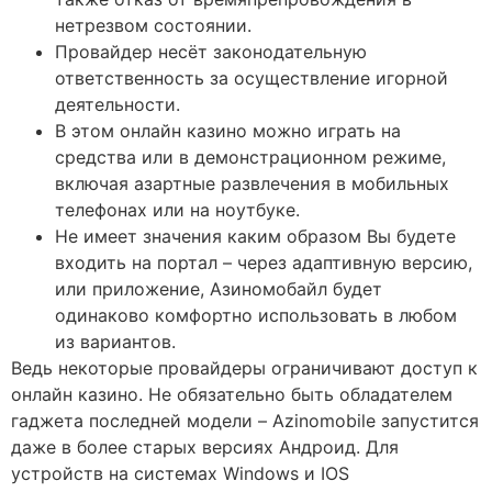
нетрезвом состоянии.
Провайдер несёт законодательную
ответственность за осуществление игорной
деятельности.
В этом онлайн казино можно играть на
средства или в демонстрационном режиме,
включая азартные развлечения в мобильных
телефонах или на ноутбуке.
Не имеет значения каким образом Вы будете
входить на портал – через адаптивную версию,
или приложение, Азиномобайл будет
одинаково комфортно использовать в любом
из вариантов.
Ведь некоторые провайдеры ограничивают доступ к
онлайн казино. Не обязательно быть обладателем
гаджета последней модели – Azinomobile запустится
даже в более старых версиях Андроид. Для
устройств на системах Windows и IOS