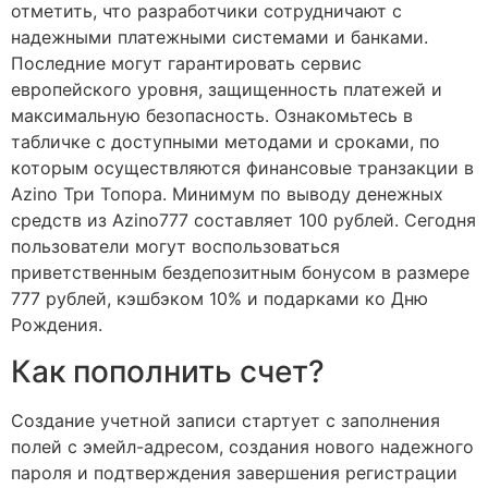
отметить, что разработчики сотрудничают с
надежными платежными системами и банками.
Последние могут гарантировать сервис
европейского уровня, защищенность платежей и
максимальную безопасность. Ознакомьтесь в
табличке с доступными методами и сроками, по
которым осуществляются финансовые транзакции в
Azino Три Топора. Минимум по выводу денежных
средств из Azino777 составляет 100 рублей. Сегодня
пользователи могут воспользоваться
приветственным бездепозитным бонусом в размере
777 рублей, кэшбэком 10% и подарками ко Дню
Рождения.
Как пополнить счет?
Создание учетной записи стартует с заполнения
полей с эмейл-адресом, создания нового надежного
пароля и подтверждения завершения регистрации