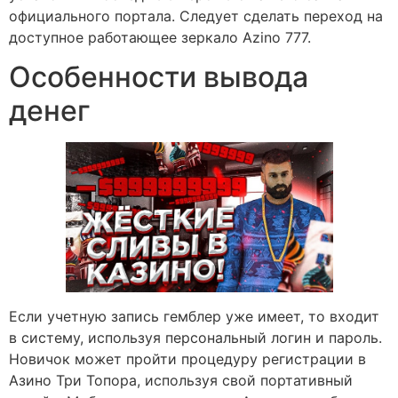
официального портала. Следует сделать переход на
доступное работающее зеркало Azino 777.
Особенности вывода
денег
Если учетную запись гемблер уже имеет, то входит
в систему, используя персональный логин и пароль.
Новичок может пройти процедуру регистрации в
Азино Три Топора, используя свой портативный