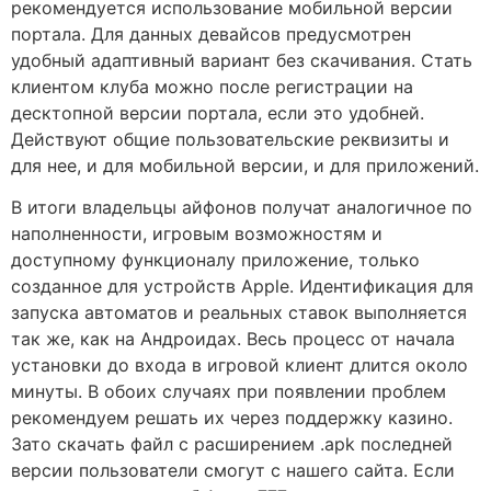
рекомендуется использование мобильной версии
портала. Для данных девайсов предусмотрен
удобный адаптивный вариант без скачивания. Стать
клиентом клуба можно после регистрации на
десктопной версии портала, если это удобней.
Действуют общие пользовательские реквизиты и
для нее, и для мобильной версии, и для приложений.
В итоги владельцы айфонов получат аналогичное по
наполненности, игровым возможностям и
доступному функционалу приложение, только
созданное для устройств Apple. Идентификация для
запуска автоматов и реальных ставок выполняется
так же, как на Андроидах. Весь процесс от начала
установки до входа в игровой клиент длится около
минуты. В обоих случаях при появлении проблем
рекомендуем решать их через поддержку казино.
Зато скачать файл с расширением .apk последней
версии пользователи смогут с нашего сайта. Если