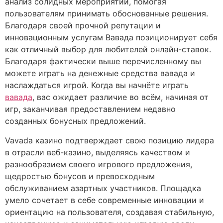
анализ солидных мероприятий, помогая
пользователям принимать обоснованные решения.
Благодаря своей прочной репутации и
инновационным услугам Вавада позиционирует себя
как отличный выбор для любителей онлайн-ставок.
Благодаря фактически выше перечисленному вы
можете играть на денежные средства вавада и
наслаждаться игрой. Когда вы начнёте играть
вавада
, вас ожидает различие во всём, начиная от
игр, заканчивая предоставлением недавно
созданных бонусных предложений.
Vavada казино подтверждает свою позицию лидера
в отрасли веб-казино, выделяясь качеством и
разнообразием своего игрового предложения,
щедростью бонусов и превосходным
обслуживанием азартных участников. Площадка
умело сочетает в себе современные инновации и
ориентацию на пользователя, создавая стабильную,