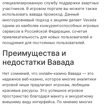
специализированную службу поддержки азартных
участников. В игровом портале вы можете также
использовать вавада промокод. Данный
многоуровневый подход к акциям делает Vavada
одним из наиболее конкурентоспособных игровых
сервисов в Российской Федерации, сочетая
привлекательность для новых пользователей и
поощрения для постоянных пользователей.
Преимущества и
недостатки Вавада
Нет сомнений, что онлайн-казино Вавада — это
надежное веб-казино, которое многие аналитики
игровой ниши предлагают игрокам, любящим
красивые ресурсы. Это успешное игровое
пространство благодаря макету и аккуратному
внешнему виду интерфейса. По мнению многих