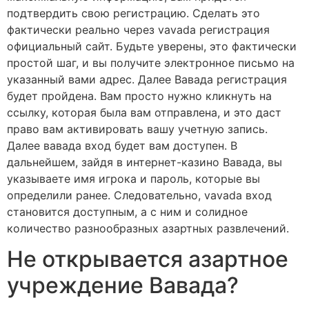
подтвердить свою регистрацию. Сделать это
фактически реально через vavada регистрация
официальный сайт. Будьте уверены, это фактически
простой шаг, и вы получите электронное письмо на
указанный вами адрес. Далее Вавада регистрация
будет пройдена. Вам просто нужно кликнуть на
ссылку, которая была вам отправлена, и это даст
право вам активировать вашу учетную запись.
Далее вавада вход будет вам доступен. В
дальнейшем, зайдя в интернет-казино Вавада, вы
указываете имя игрока и пароль, которые вы
определили ранее. Следовательно, vavada вход
становится доступным, а с ним и солидное
количество разнообразных азартных развлечений.
Не открывается азартное
учреждение Вавада?