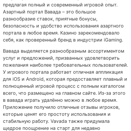
предлагая полный и современный игровой опыт.
Азартный портал Вавада – это большое
разнообразие ставок, приятные бонусы,
безопасность и удобство использования азартного
портала в любое время. Казино зарекомендовало
себя, как проверенный бренд в индустрии iGaming.
Вавада выделяется разнообразным ассортиментом
услуг и предложений, призванных удовлетворить
пожелания наиболее требовательных пользователей.
У игрового портала работает отличная аппликация
для iOS и Android, которая предоставляет плавный и
полноценный игровой процесс с полным каталогом
всего, что размещено на главном сайте. Из-за этого
в вавада играть удалённо можно в любое время.
Приложение получило отличные отзывы игроков,
которые ценят его простоту использования и
стабильную работу. Vavada также придумала
щедрое поощрение на старт для недавно