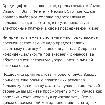
Среди цифровых кошельков, предлагаемых в Vavada
Casino, — Skrill, Neteller и Neosurf. Этот метод как
правило выбирают хорошо подготовленные
пользователи, а также те, кто уже использует
электронные платежи в своей повседневной жизни.
Интернет платежные системы имеют одно важное
преимущество: вам не надо предоставлять
азартному порталу банковские данные. Сохраняя
конфиденциальность при внесении финансов, вы
обретаете существенную уверенность в личной
безопасности.
Поддержка криптовалюты игрового клуба Вавада
принесла еще больше позитивных аспектов
большому количеству азартных участников. На веб-
странице вы можете просмотреть о том, Vavada как
пополнить счет используя криптовалюту. Это в
целом современный метод пополнения счета, так