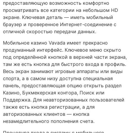
предоставляющую возможность комфортно
просматривать все категории на небольшом HD
экране. Ключевая деталь — иметь мобильный
браузер и проверенное Интернет-соединение с
отличной скоростью передачи данных.
Мобильное казино Vavada имеет прекрасно
продуманный интерфейс. Ключевое меню скрыто
под определённой кнопкой в верхней части экрана,
там же есть кнопка для быстрого входа в профиль.
Весь экран занимают игровые аппараты или виды
спорта, а в самом низу доступна специальная
панель, предоставляющая опцию открыть раздел
Казино, Букмекерская контора, Поиск или
Поддержка. Для неавторизованных пользователей
также есть кнопка регистрации, а для
авторизованных клиентов — кнопка
незамедлительного пополнения счета.
Процедура входа в систему с мобильного