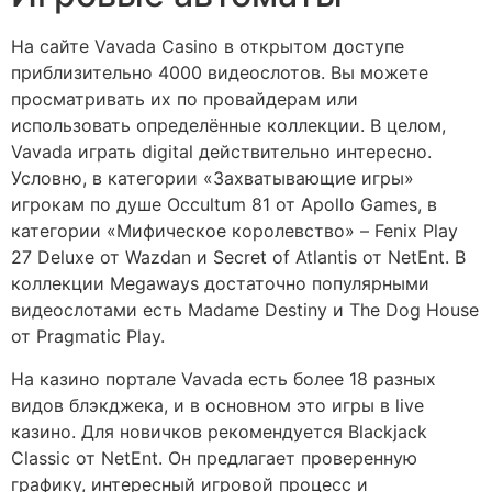
На сайте Vavada Casino в открытом доступе
приблизительно 4000 видеослотов. Вы можете
просматривать их по провайдерам или
использовать определённые коллекции. В целом,
Vavada играть digital действительно интересно.
Условно, в категории «Захватывающие игры»
игрокам по душе Occultum 81 от Apollo Games, в
категории «Мифическое королевство» – Fenix Play
27 Deluxe от Wazdan и Secret of Atlantis от NetEnt. В
коллекции Megaways достаточно популярными
видеослотами есть Madame Destiny и The Dog House
от Pragmatic Play.
На казино портале Vavada есть более 18 разных
видов блэкджека, и в основном это игры в live
казино. Для новичков рекомендуется Blackjack
Classic от NetEnt. Он предлагает проверенную
графику, интересный игровой процесс и