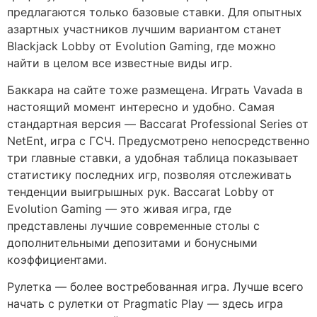
предлагаются только базовые ставки. Для опытных
азартных участников лучшим вариантом станет
Blackjack Lobby от Evolution Gaming, где можно
найти в целом все известные виды игр.
Баккара на сайте тоже размещена. Играть Vavada в
настоящий момент интересно и удобно. Самая
стандартная версия — Baccarat Professional Series от
NetEnt, игра с ГСЧ. Предусмотрено непосредственно
три главные ставки, а удобная таблица показывает
статистику последних игр, позволяя отслеживать
тенденции выигрышных рук. Baccarat Lobby от
Evolution Gaming — это живая игра, где
представлены лучшие современные столы с
дополнительными депозитами и бонусными
коэффициентами.
Рулетка — более востребованная игра. Лучше всего
начать с рулетки от Pragmatic Play — здесь игра