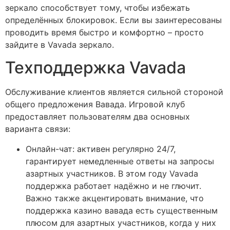
зеркало способствует тому, чтобы избежать
определённых блокировок. Если вы заинтересованы
проводить время быстро и комфортно – просто
зайдите в Vavada зеркало.
Техподдержка Vavada
Обслуживание клиентов является сильной стороной
общего предложения Вавада. Игровой клуб
предоставляет пользователям два основных
варианта связи:
Онлайн-чат: активен регулярно 24/7,
гарантирует немедленные ответы на запросы
азартных участников. В этом году Vavada
поддержка работает надёжно и не глючит.
Важно также акцентировать внимание, что
поддержка казино вавада есть существенным
плюсом для азартных участников, когда у них