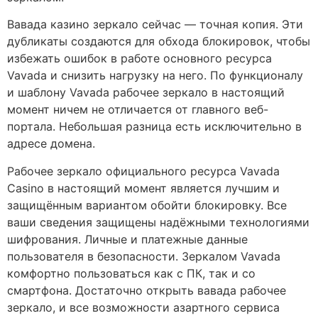
Вавада казино зеркало сейчас — точная копия. Эти
дубликаты создаются для обхода блокировок, чтобы
избежать ошибок в работе основного ресурса
Vavada и снизить нагрузку на него. По функционалу
и шаблону Vavada рабочее зеркало в настоящий
момент ничем не отличается от главного веб-
портала. Небольшая разница есть исключительно в
адресе домена.
Рабочее зеркало официального ресурса Vavada
Casino в настоящий момент является лучшим и
защищённым вариантом обойти блокировку. Все
ваши сведения защищены надёжными технологиями
шифрования. Личные и платежные данные
пользователя в безопасности. Зеркалом Vavada
комфортно пользоваться как с ПК, так и со
смартфона. Достаточно открыть вавада рабочее
зеркало, и все возможности азартного сервиса