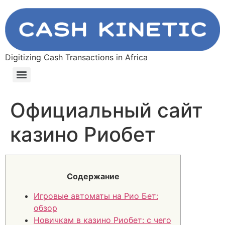
Digitizing Cash Transactions in Africa
Официальный сайт
казино Риобет
Содержание
Игровые автоматы на Рио Бет:
обзор
Новичкам в казино Риобет: с чего