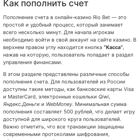
Как пополнить счет
Пополнение счета в онлайн-казино Rio Bet — это
простой и удобный процесс, который занимает
всего несколько минут. Для начала игрокам
необходимо войти в свой аккаунт на сайте казино. В
верхнем правом углу находится кнопка
“Касса”
,
нажав на которую, пользователь попадает в раздел
управления финансами.
В этом разделе представлены различные способы
пополнения счета. Для пользователей из России
доступны такие методы, как банковские карты Visa
и MasterCard, электронные кошельки
Qiwi
,
Яндекс.Деньги
и
WebMoney
. Минимальная сумма
пополнения составляет 500 рублей, что делает игру
доступной для широкого круга пользователей.
Важно отметить, что все транзакции защищены
современными протоколами шифрования,