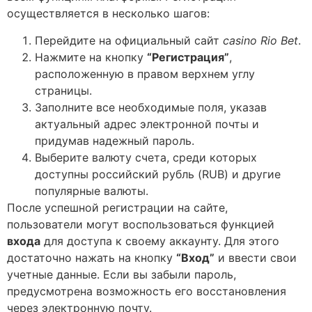
осуществляется в несколько шагов:
Перейдите на официальный сайт
casino Rio Bet
.
Нажмите на кнопку
“Регистрация”
,
расположенную в правом верхнем углу
страницы.
Заполните все необходимые поля, указав
актуальный адрес электронной почты и
придумав надежный пароль.
Выберите валюту счета, среди которых
доступны российский рубль (RUB) и другие
популярные валюты.
После успешной регистрации на сайте,
пользователи могут воспользоваться функцией
входа
для доступа к своему аккаунту. Для этого
достаточно нажать на кнопку
“Вход”
и ввести свои
учетные данные. Если вы забыли пароль,
предусмотрена возможность его восстановления
через электронную почту.