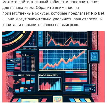
можете войти в личный кабинет и пополнить счет
для начала игры. Обратите внимание на
приветственные бонусы, которые предлагает
Rio Bet
— они могут значительно увеличить ваш стартовый
капитал и повысить шансы на выигрыш.