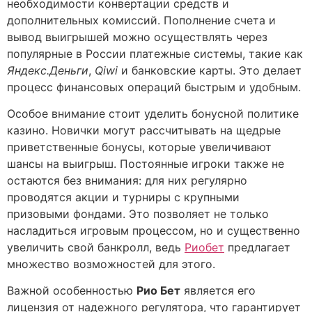
необходимости конвертации средств и
дополнительных комиссий. Пополнение счета и
вывод выигрышей можно осуществлять через
популярные в России платежные системы, такие как
Яндекс.Деньги
,
Qiwi
и банковские карты. Это делает
процесс финансовых операций быстрым и удобным.
Особое внимание стоит уделить бонусной политике
казино. Новички могут рассчитывать на щедрые
приветственные бонусы, которые увеличивают
шансы на выигрыш. Постоянные игроки также не
остаются без внимания: для них регулярно
проводятся акции и турниры с крупными
призовыми фондами. Это позволяет не только
насладиться игровым процессом, но и существенно
увеличить свой банкролл, ведь
Риобет
предлагает
множество возможностей для этого.
Важной особенностью
Рио Бет
является его
лицензия от надежного регулятора, что гарантирует