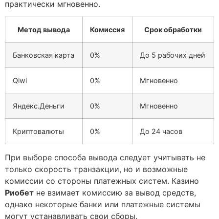
практически мгновенно.
Метод вывода
Комиссия
Срок обработки
Банковская карта
0%
До 5 рабочих дней
Qiwi
0%
Мгновенно
Яндекс.Деньги
0%
Мгновенно
Криптовалюты
0%
До 24 часов
При выборе способа вывода следует учитывать не
только скорость транзакции, но и возможные
комиссии со стороны платежных систем. Казино
Риобет
не взимает комиссию за вывод средств,
однако некоторые банки или платежные системы
могут устанавливать свои сборы.