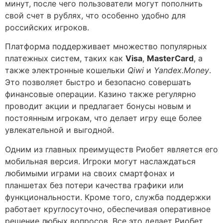
минут, после чего пользователи могут пополнить
свой счет в рублях, что особенно удобно для
российских игроков.
Платформа поддерживает множество популярных
платежных систем, таких как
Visa
,
MasterCard
, а
также электронные кошельки
Qiwi
и
Yandex.Money
.
Это позволяет быстро и безопасно совершать
финансовые операции. Казино также регулярно
проводит акции и предлагает бонусы новым и
постоянным игрокам, что делает игру еще более
увлекательной и выгодной.
Одним из главных преимуществ Риобет является его
мобильная версия. Игроки могут наслаждаться
любимыми играми на своих смартфонах и
планшетах без потери качества графики или
функциональности. Кроме того, служба поддержки
работает круглосуточно, обеспечивая оперативное
решение любых вопросов. Все это делает Риобет