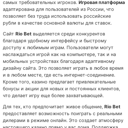
самых требовательных игроков.
Игровая платформа
адаптирована для пользователей из России, что
позволяет без труда использовать российские
рубли в качестве основной валюты для ставок.
Сайт
Rio Bet
выделяется среди конкурентов
благодаря удобному интерфейсу и быстрому
доступу к любимым играм. Пользователи могут
наслаждаться игрой как на компьютере, так и на
мобильных устройствах благодаря адаптивному
дизайну сайта. Это позволяет играть в любое время
и в любом месте, где есть интернет-соединение.
Кроме того, казино предлагает привлекательные
бонусы и акции для новых и постоянных клиентов,
что делает игру еще более захватывающей.
Для тех, кто предпочитает живое общение,
Rio Bet
предоставляет возможность поиграть с реальными
дилерами в режиме онлайн. Это создает атмосферу
настоящего казино прямо у вас дома. Поддержка