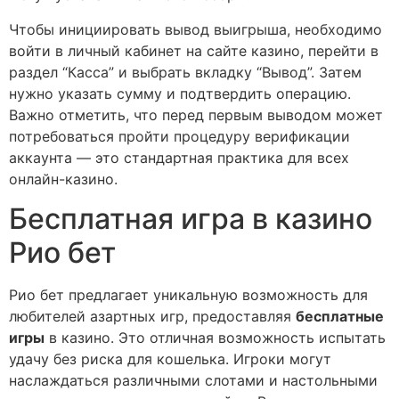
Чтобы инициировать вывод выигрыша, необходимо
войти в личный кабинет на сайте казино, перейти в
раздел “Касса” и выбрать вкладку “Вывод”. Затем
нужно указать сумму и подтвердить операцию.
Важно отметить, что перед первым выводом может
потребоваться пройти процедуру верификации
аккаунта — это стандартная практика для всех
онлайн-казино.
Бесплатная игра в казино
Рио бет
Рио бет предлагает уникальную возможность для
любителей азартных игр, предоставляя
бесплатные
игры
в казино. Это отличная возможность испытать
удачу без риска для кошелька. Игроки могут
наслаждаться различными слотами и настольными