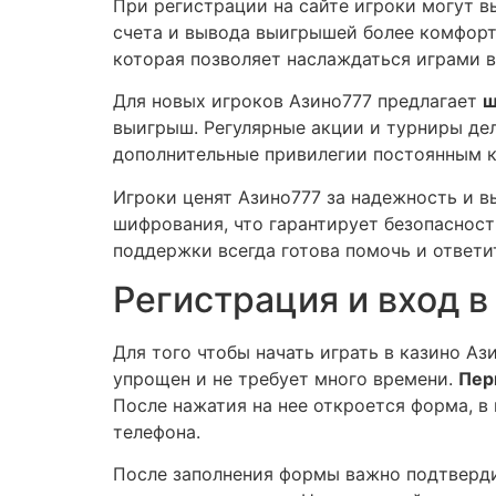
При регистрации на сайте игроки могут в
счета и вывода выигрышей более комфортн
которая позволяет наслаждаться играми в
Для новых игроков Азино777 предлагает
щ
выигрыш. Регулярные акции и турниры де
дополнительные привилегии постоянным к
Игроки ценят Азино777 за надежность и 
шифрования, что гарантирует безопасност
поддержки всегда готова помочь и ответи
Регистрация и вход в
Для того чтобы начать играть в казино А
упрощен и не требует много времени.
Пер
После нажатия на нее откроется форма, в
телефона.
После заполнения формы важно подтверди