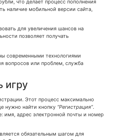
рубли, что делает процесс пополнения
ть наличие мобильной версии сайта,
зовать для увеличения шансов на
ьности позволяет получать
ены современными технологиями
ия вопросов или проблем, служба
ь игру
гистрации. Этот процесс максимально
де нужно найти кнопку
“Регистрация”
.
е: имя, адрес электронной почты и номер
является обязательным шагом для