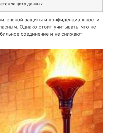
ется защита данных.
нительной защиты и конфиденциальности.
пасным. Однако стоит учитывать, что не
абильное соединение и не снижают