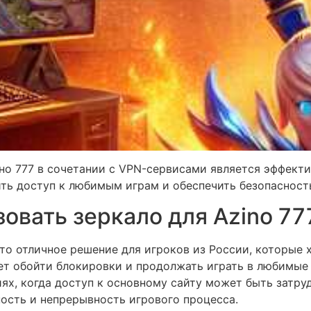
ино 777 в сочетании с VPN-сервисами является эффект
ить доступ к любимым играм и обеспечить безопасность
овать зеркало для Azino 77
то отличное решение для игроков из России, которые 
ет обойти блокировки и продолжать играть в любимые 
ях, когда доступ к основному сайту может быть затру
ность и непрерывность игрового процесса.