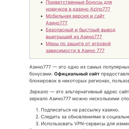
Приветственные бонусы для
новичков в казино Azino777
Мобильная версия и сайт
Азино777
Безопасный и быстрый вывод
выигрышей из Азино777
Меры по защите от игровой
зависимости в Азино 777
Азино777 — это одно из самых популярны
бонусами.
Официальный сайт
предоставля
блокировок в некоторых регионах, пользо
Зеркало
— это альтернативный адрес сайт
зеркало Азино777 можно несколькими спо
Подписаться на рассылку казино.
Следить за обновлениями в социальн
Использовать VPN-сервисы для измен