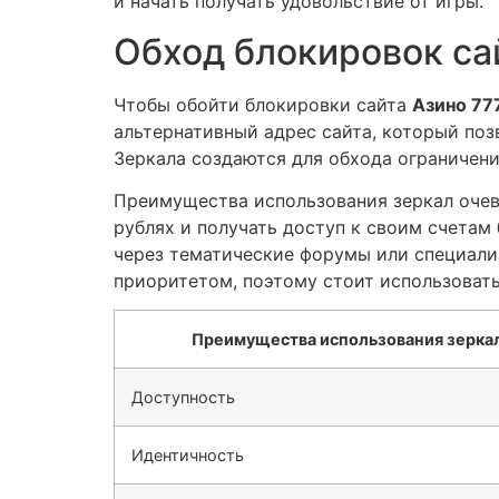
и начать получать удовольствие от игры.
Обход блокировок са
Чтобы обойти блокировки сайта
Азино 77
альтернативный адрес сайта, который поз
Зеркала создаются для обхода ограничени
Преимущества использования зеркал очев
рублях и получать доступ к своим счетам 
через тематические форумы или специали
приоритетом, поэтому стоит использовать
Преимущества использования зерка
Доступность
Идентичность