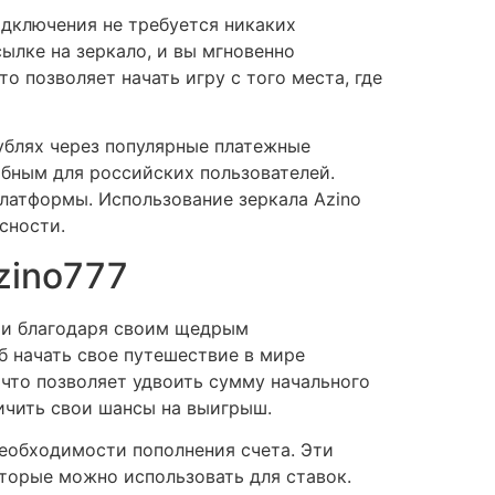
одключения не требуется никаких
ылке на зеркало, и вы мгновенно
о позволяет начать игру с того места, где
ублях через популярные платежные
обным для российских пользователей.
латформы. Использование зеркала Azino
сности.
zino777
сии благодаря своим щедрым
б начать свое путешествие в мире
, что позволяет удвоить сумму начального
личить свои шансы на выигрыш.
необходимости пополнения счета. Эти
торые можно использовать для ставок.