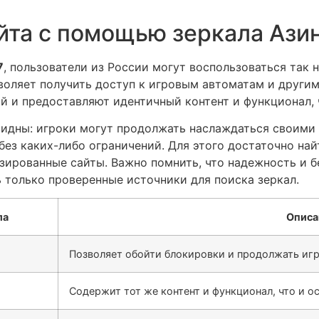
йта с помощью зеркала Ази
7
, пользователи из России могут воспользоваться так
воляет получить доступ к игровым автоматам и другим
й и предоставляют идентичный контент и функционал, ч
идны: игроки могут продолжать наслаждаться своими 
без каких-либо ограничений. Для этого достаточно най
зированные сайты. Важно помнить, что надежность и 
 только проверенные источники для поиска зеркал.
ла
Описа
Позволяет обойти блокировки и продолжать игр
Содержит тот же контент и функционал, что и ос