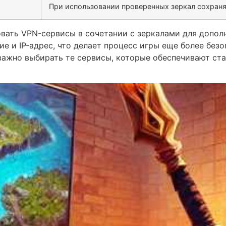
При использовании проверенных зеркал сохраня
вать VPN-сервисы в сочетании с зеркалами для допол
е и IP-адрес, что делает процесс игры еще более безо
важно выбирать те сервисы, которые обеспечивают ст