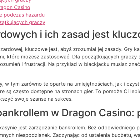
ragon Casino
je podczas hazardu
czątkujących graczy
dowych i ich zasad jest kluc
zardowej, kluczowe jest, abyś zrozumiał jej zasady. Gry ka
iami, które możesz zastosować. Dla początkujących graczy 
umień i frustracji. Na przykład w blackjacku musisz znać
 w tym zarówno te oparte na umiejętnościach, jak i czys
óre są często dostępne na stronach gier. To pomoże Ci lepie
kszyć swoje szanse na sukces.
bankrollem w Dragon Casino:
asynie jest zarządzanie bankrollem. Bez odpowiedniego pl
ych niespodzianek. Zaczynając od ustalenia budżetu, ważne