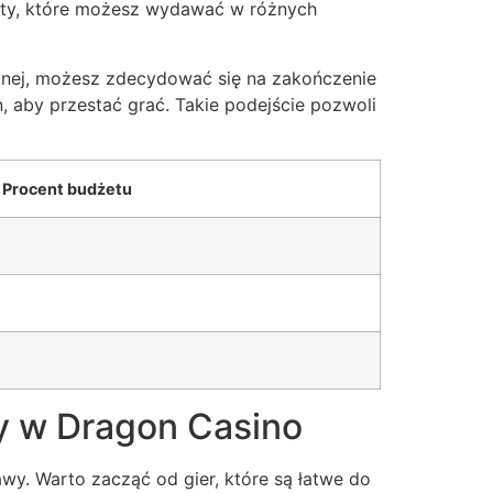
oty, które możesz wydawać w różnych
granej, możesz zdecydować się na zakończenie
n, aby przestać grać. Takie podejście pozwoli
Procent budżetu
y w Dragon Casino
y. Warto zacząć od gier, które są łatwe do