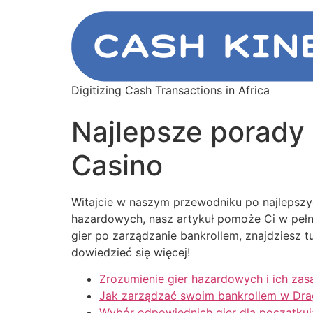
Digitizing Cash Transactions in Africa
Najlepsze porady
Casino
Witajcie w naszym przewodniku po najlepsz
hazardowych, nasz artykuł pomoże Ci w pełn
gier po zarządzanie bankrollem, znajdziesz 
dowiedzieć się więcej!
Zrozumienie gier hazardowych i ich zas
Jak zarządzać swoim bankrollem w Dra
Wybór odpowiednich gier dla początku