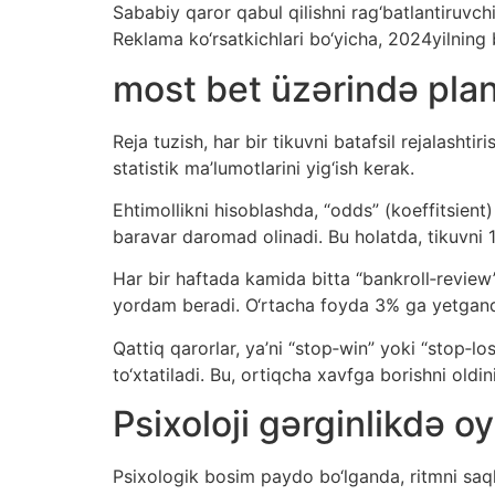
Sababiy qaror qabul qilishni rag‘batlantiruvch
Reklama ko‘rsatkichlari bo‘yicha, 2024yilning
most bet üzərində plan
Reja tuzish, har bir tikuvni batafsil rejalashti
statistik ma’lumotlarini yig‘ish kerak.
Ehtimollikni hisoblashda, “odds” (koeffitsient) 
baravar daromad olinadi. Bu holatda, tikuvni 
Har bir haftada kamida bitta “bankroll‑review”
yordam beradi. O‘rtacha foyda 3% ga yetganda,
Qattiq qarorlar, ya’ni “stop‑win” yoki “stop‑los
to‘xtatiladi. Bu, ortiqcha xavfga borishni oldini
Psixoloji gərginlikdə 
Psixologik bosim paydo bo‘lganda, ritmni saqla