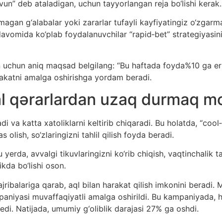
vun” deb ataladigan, uchun tayyorlangan reja bo‘lishi kerak.
magan g‘alabalar yoki zararlar tufayli kayfiyatingiz o‘zgarm
avomida ko‘plab foydalanuvchilar “rapid‑bet” strategiyasini q
‘yin uchun aniq maqsad belgilang: “Bu haftada foyda%10 ga er
arakatni amalga oshirishga yordam beradi.
 qərarlardan uzaq durmaq mo
i va katta xatoliklarni keltirib chiqaradi. Bu holatda, “cool‑
 olish, so‘zlaringizni tahlil qilish foyda beradi.
yerda, avvalgi tikuvlaringizni ko‘rib chiqish, vaqtinchalik t
ikda bo‘lishi oson.
ribalariga qarab, aql bilan harakat qilish imkonini beradi.
paniyasi muvaffaqiyatli amalga oshirildi. Bu kampaniyada, h
edi. Natijada, umumiy g‘oliblik darajasi 27% ga oshdi.