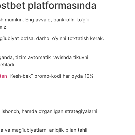
stbet platformasında
ish mumkin. Eng avvalo, bankrollni to‘g‘ri
miz.
ubiyat bo‘lsa, darhol o‘yinni to‘xtatish kerak.
anda, tizim avtomatik ravishda tikuvni
tiladi.
tan
“Kesh‑bek” promo‑kodi har oyda 10%
a ishonch, hamda o‘rganilgan strategiyalarni
a va mag‘lubiyatlarni aniqlik bilan tahlil