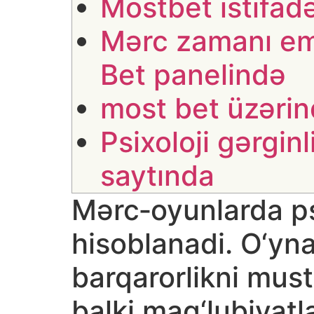
Mostbet istifad
Mərc zamanı em
Bet panelində
most bet üzərin
Psixoloji gərgi
saytında
Mərc‑oyunlarda ps
hisoblanadi. O‘yna
barqarorlikni mus
balki mag‘lubiyatl