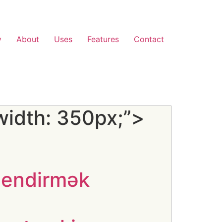
y
About
Uses
Features
Contact
width: 350px;”>
 endirmək