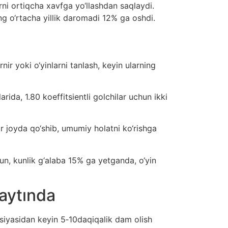
rni ortiqcha xavfga yo‘llashdan saqlaydi.
ng o‘rtacha yillik daromadi 12% ga oshdi.
rnir yoki o‘yinlarni tanlash, keyin ularning
arida, 1.80 koeffitsientli golchilar uchun ikki
ir joyda qo‘shib, umumiy holatni ko‘rishga
chun, kunlik g‘alaba 15% ga yetganda, o‘yin
saytında
essiyasidan keyin 5‑10daqiqalik dam olish