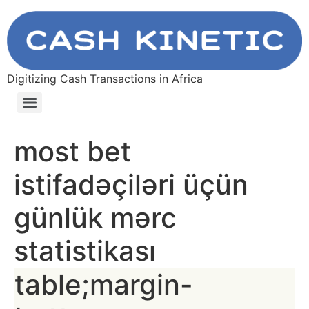
Digitizing Cash Transactions in Africa
most bet
istifadəçiləri üçün
günlük mərc
statistikası
table;margin-