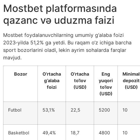
Mostbet platformasında
qazanc və uduzma faizi
Mostbet foydalanuvchilarning umumiy g‘alaba foizi
2023‑yilda 51,2% ga yetdi. Bu raqam o‘z ichiga barcha
sport bozorlarini oladi, lekin ayrim sohalarda farqlar
mavjud.
Bozor
O‘rtacha
O‘rtacha
Eng
Minimal
g‘alaba
to‘lov
yuqori
depozit
foizi
(USD)
to‘lov
(USD)
(USD)
Futbol
53,1%
22,5
5200
10
Basketbol
49,4%
18,7
4800
10