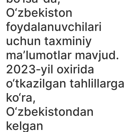
O‘zbekiston
foydalanuvchilari
uchun taxminiy
maʼlumotlar mavjud.
2023‑yil oxirida
o‘tkazilgan tahlillarga
ko‘ra,
O‘zbekistondan
kelgan