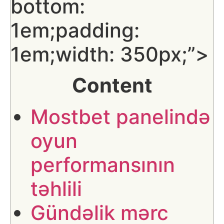
bottom:
1em;padding:
1em;width: 350px;”>
Content
Mostbet panelində
oyun
performansının
təhlili
Gündəlik mərc