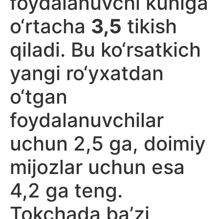
foydalanuvchi kuniga
o‘rtacha
3,5
tikish
qiladi. Bu ko‘rsatkich
yangi ro‘yxatdan
o‘tgan
foydalanuvchilar
uchun 2,5 ga, doimiy
mijozlar uchun esa
4,2 ga teng.
Tokchada baʼzi