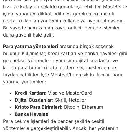
hızlı ve kolay bir şekilde gerçekleştirebilirler. MostBet’te
işlem yaparken dikkat edilmesi gereken en önemli
nokta, kullanılan yöntemin kullanıcıya uygun olmasıdır.
Bu sayede hem zaman kaybı önlenir hem de işlemler
daha güvenli hale gelir.
Para yatırma yöntemleri
arasında birçok seçenek
bulunur. Kullanıcılar, kredi kartları ve banka havalesi gibi
geleneksel yöntemlerin yanı sıra dijital cüzdanlar ve
kripto para birimleri gibi modern seçeneklerden de
faydalanabilirler. İşte MostBet’te en sık kullanılan para
yatırma yöntemleri:
Kredi Kartları:
Visa ve MasterCard
Dijital Cüzdanlar:
Skrill, Neteller
Kripto Para Birimleri:
Bitcoin, Ethereum
Banka Havalesi
Para çekme işlemleri de benzer şekilde çeşitli
yöntemlerle gerçekleştirilebilir. Ancak, her yöntemin