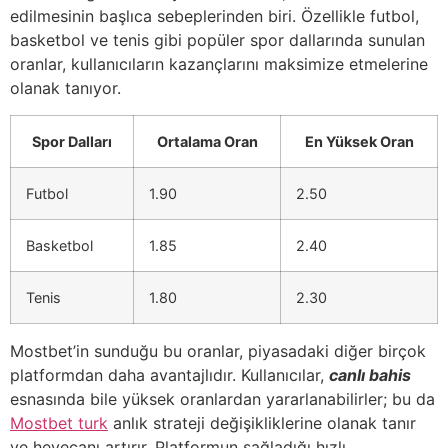
edilmesinin başlıca sebeplerinden biri. Özellikle futbol,
basketbol ve tenis gibi popüler spor dallarında sunulan
oranlar, kullanıcıların kazançlarını maksimize etmelerine
olanak tanıyor.
Spor Dalları
Ortalama Oran
En Yüksek Oran
Futbol
1.90
2.50
Basketbol
1.85
2.40
Tenis
1.80
2.30
Mostbet’in sunduğu bu oranlar, piyasadaki diğer birçok
platformdan daha avantajlıdır. Kullanıcılar,
canlı bahis
esnasında bile yüksek oranlardan yararlanabilirler; bu da
Mostbet turk
anlık strateji değişikliklerine olanak tanır
ve heyecanı artırır. Platformun sağladığı hızlı