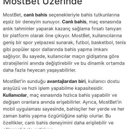
MostBet Üzerinde
MostBet,
canlı bahis
seçenekleriyle bahis tutkunlarına
eşsiz bir deneyim sunuyor.
Canlı bahis
, maç esnasında
anlık tahminler yaparak kazanç sağlama fırsatı tanıyan
bir platform olarak öne çıkıyor. MostBet, kullanıcılarına
geniş bir spor yelpazesi sunarak, futbol, basketbol, tenis
gibi popüler spor dallarında bahis yapma imkanı
sağlıyor. Bu sayede, kullanıcılar maçın gidişatına göre
stratejilerini anında değiştirebilir ve bu dinamik ortamda
daha fazla heyecan yaşayabilirler.
MostBet’in sunduğu
avantajlardan biri
, kullanıcı dostu
arayüzü ve hızlı işlem yapabilme kapasitesidir.
Kullanıcılar
, maç esnasında hızlıca bahis yapabilir ve
değişen oranlara anında erişebilirler. Ayrıca, MostBet’in
mobil uygulaması sayesinde, bahisçiler her yerde ve her
zaman bahis yapma özgürlüğüne sahip olurlar. Bu
özellikler, canlı bahis deneyimini daha erişilebilir ve