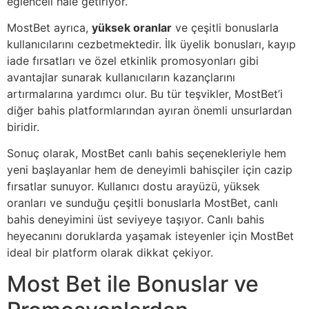
eğlenceli hale getiriyor.
MostBet ayrıca,
yüksek oranlar
ve çeşitli bonuslarla
kullanıcılarını cezbetmektedir. İlk üyelik bonusları, kayıp
iade fırsatları ve özel etkinlik promosyonları gibi
avantajlar sunarak kullanıcıların kazançlarını
artırmalarına yardımcı olur. Bu tür teşvikler, MostBet’i
diğer bahis platformlarından ayıran önemli unsurlardan
biridir.
Sonuç olarak, MostBet canlı bahis seçenekleriyle hem
yeni başlayanlar hem de deneyimli bahisçiler için cazip
fırsatlar sunuyor. Kullanıcı dostu arayüzü, yüksek
oranları ve sunduğu çeşitli bonuslarla MostBet, canlı
bahis deneyimini üst seviyeye taşıyor. Canlı bahis
heyecanını doruklarda yaşamak isteyenler için MostBet
ideal bir platform olarak dikkat çekiyor.
Most Bet ile Bonuslar ve