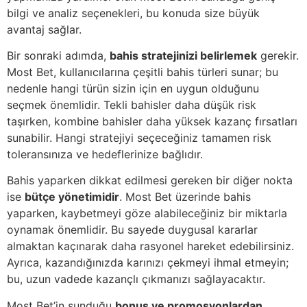
bilgi ve analiz seçenekleri, bu konuda size büyük
avantaj sağlar.
Bir sonraki adımda,
bahis stratejinizi belirlemek
gerekir.
Most Bet, kullanıcılarına çeşitli bahis türleri sunar; bu
nedenle hangi türün sizin için en uygun olduğunu
seçmek önemlidir. Tekli bahisler daha düşük risk
taşırken, kombine bahisler daha yüksek kazanç fırsatları
sunabilir. Hangi stratejiyi seçeceğiniz tamamen risk
toleransınıza ve hedeflerinize bağlıdır.
Bahis yaparken dikkat edilmesi gereken bir diğer nokta
ise
bütçe yönetimidir
. Most Bet üzerinde bahis
yaparken, kaybetmeyi göze alabileceğiniz bir miktarla
oynamak önemlidir. Bu sayede duygusal kararlar
almaktan kaçınarak daha rasyonel hareket edebilirsiniz.
Ayrıca, kazandığınızda karınızı çekmeyi ihmal etmeyin;
bu, uzun vadede kazançlı çıkmanızı sağlayacaktır.
Most Bet’in sunduğu
bonus ve promosyonlardan