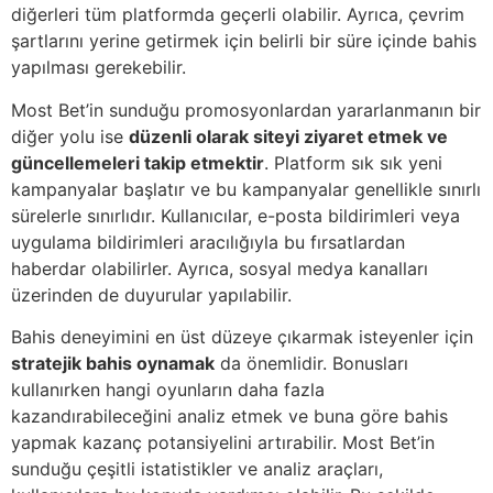
diğerleri tüm platformda geçerli olabilir. Ayrıca, çevrim
şartlarını yerine getirmek için belirli bir süre içinde bahis
yapılması gerekebilir.
Most Bet’in sunduğu promosyonlardan yararlanmanın bir
diğer yolu ise
düzenli olarak siteyi ziyaret etmek ve
güncellemeleri takip etmektir
. Platform sık sık yeni
kampanyalar başlatır ve bu kampanyalar genellikle sınırlı
sürelerle sınırlıdır. Kullanıcılar, e-posta bildirimleri veya
uygulama bildirimleri aracılığıyla bu fırsatlardan
haberdar olabilirler. Ayrıca, sosyal medya kanalları
üzerinden de duyurular yapılabilir.
Bahis deneyimini en üst düzeye çıkarmak isteyenler için
stratejik bahis oynamak
da önemlidir. Bonusları
kullanırken hangi oyunların daha fazla
kazandırabileceğini analiz etmek ve buna göre bahis
yapmak kazanç potansiyelini artırabilir. Most Bet’in
sunduğu çeşitli istatistikler ve analiz araçları,