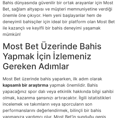
Bahis dünyasında güvenilir bir ortak arayanlar için Most
Bet, sağlam altyapısı ve müşteri memnuniyetine verdiği
önemle öne çıkıyor. Hem yeni başlayanlar hem de
deneyimli bahisçiler için ideal bir platform olan Most Bet
ile kazançlı ve keyifli bir bahis deneyimi yaşamak
mümkün!
Most Bet Üzerinde Bahis
Yapmak İçin İzlemeniz
Gereken Adımlar
Most Bet üzerinde bahis yaparken, ilk adım olarak
kapsamlı bir araştırma
yapmak önemlidir. Bahis
yapacağınız spor dalı veya etkinlik hakkında bilgi sahibi
olmak, kazanma şansınızı artıracaktır. İlgili istatistikleri
incelemek ve takımların veya sporcuların son
performanslarını değerlendirmek, bilinçli bir bahis
yapmanıza yardımcı olur. Most Bet’in sunduğu geniş