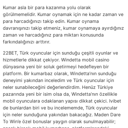
Kumar asla bir para kazanma yolu olarak
görülmemelidir. Kumar oynamak için ne kadar zaman ve
para harcadığınızı takip edin. Kumar oynama
davranışınızı takip etmeniz, kumar oynamaya ayırdığınız
zaman ve harcadığınız para miktarı konusunda
farkındalığınızı arttırır.
22BET, Türk oyuncular için sunduğu çeşitli oyunlar ve
hizmetlerle dikkat çekiyor. Windetta mobil casino
dünyasına yeni bir soluk getirmeyi hedefleyen bir
platform. Bir kumarbaz olarak, Windetta’nın sunduğu
deneyimi yakından inceledim ve Türk oyuncular için
neler sunabileceğini değerlendirdim. Henüz Türkiye
pazarında yeni bir isim olsa da, Windetta’nın özellikle
mobil oyunculara odaklanan yapısı dikkat çekici. Ivibet
de bunlardan biri ve bu incelememde, Türk oyuncular
için neler sunduğuna yakından bakacağız. Maden Dare
To Win’e özel bonuslar yaygın olarak sunulmayabilir;