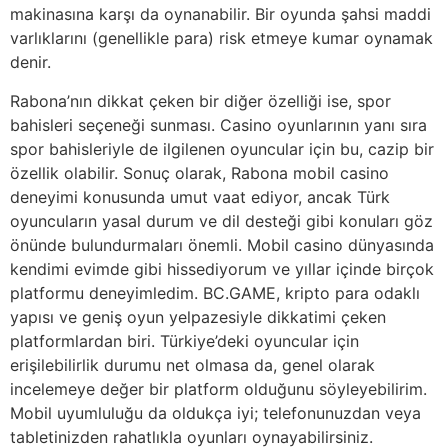
makinasına karşı da oynanabilir. Bir oyunda şahsi maddi
varlıklarını (genellikle para) risk etmeye kumar oynamak
denir.
Rabona’nın dikkat çeken bir diğer özelliği ise, spor
bahisleri seçeneği sunması. Casino oyunlarının yanı sıra
spor bahisleriyle de ilgilenen oyuncular için bu, cazip bir
özellik olabilir. Sonuç olarak, Rabona mobil casino
deneyimi konusunda umut vaat ediyor, ancak Türk
oyuncuların yasal durum ve dil desteği gibi konuları göz
önünde bulundurmaları önemli. Mobil casino dünyasında
kendimi evimde gibi hissediyorum ve yıllar içinde birçok
platformu deneyimledim. BC.GAME, kripto para odaklı
yapısı ve geniş oyun yelpazesiyle dikkatimi çeken
platformlardan biri. Türkiye’deki oyuncular için
erişilebilirlik durumu net olmasa da, genel olarak
incelemeye değer bir platform olduğunu söyleyebilirim.
Mobil uyumluluğu da oldukça iyi; telefonunuzdan veya
tabletinizden rahatlıkla oyunları oynayabilirsiniz.