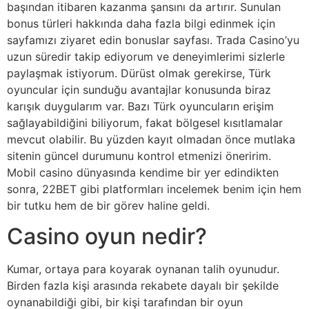
başından itibaren kazanma şansını da artırır. Sunulan
bonus türleri hakkında daha fazla bilgi edinmek için
sayfamızı ziyaret edin bonuslar sayfası. Trada Casino’yu
uzun süredir takip ediyorum ve deneyimlerimi sizlerle
paylaşmak istiyorum. Dürüst olmak gerekirse, Türk
oyuncular için sunduğu avantajlar konusunda biraz
karışık duygularım var. Bazı Türk oyuncuların erişim
sağlayabildiğini biliyorum, fakat bölgesel kısıtlamalar
mevcut olabilir. Bu yüzden kayıt olmadan önce mutlaka
sitenin güncel durumunu kontrol etmenizi öneririm.
Mobil casino dünyasında kendime bir yer edindikten
sonra, 22BET gibi platformları incelemek benim için hem
bir tutku hem de bir görev haline geldi.
Casino oyun nedir?
Kumar, ortaya para koyarak oynanan talih oyunudur.
Birden fazla kişi arasında rekabete dayalı bir şekilde
oynanabildiği gibi, bir kişi tarafından bir oyun