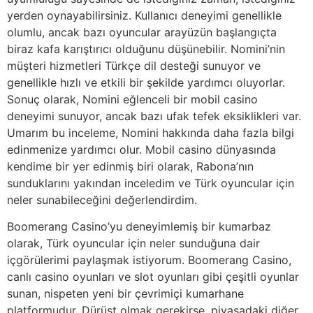
yerden oynayabilirsiniz. Kullanıcı deneyimi genellikle
olumlu, ancak bazı oyuncular arayüzün başlangıçta
biraz kafa karıştırıcı olduğunu düşünebilir. Nomini’nin
müşteri hizmetleri Türkçe dil desteği sunuyor ve
genellikle hızlı ve etkili bir şekilde yardımcı oluyorlar.
Sonuç olarak, Nomini eğlenceli bir mobil casino
deneyimi sunuyor, ancak bazı ufak tefek eksiklikleri var.
Umarım bu inceleme, Nomini hakkında daha fazla bilgi
edinmenize yardımcı olur. Mobil casino dünyasında
kendime bir yer edinmiş biri olarak, Rabona’nın
sunduklarını yakından inceledim ve Türk oyuncular için
neler sunabileceğini değerlendirdim.
Boomerang Casino’yu deneyimlemiş bir kumarbaz
olarak, Türk oyuncular için neler sunduğuna dair
içgörülerimi paylaşmak istiyorum. Boomerang Casino,
canlı casino oyunları ve slot oyunları gibi çeşitli oyunlar
sunan, nispeten yeni bir çevrimiçi kumarhane
platformudur. Dürüst olmak gerekirse, piyasadaki diğer