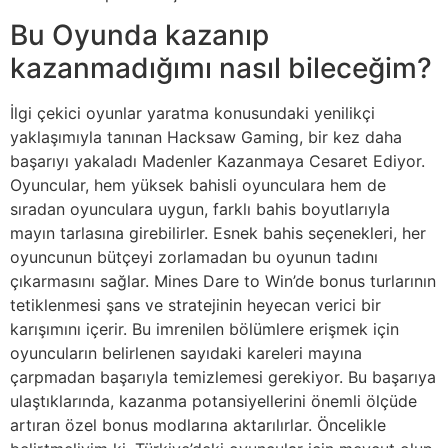
Bu Oyunda kazanıp
kazanmadığımı nasıl bileceğim?
İlgi çekici oyunlar yaratma konusundaki yenilikçi
yaklaşımıyla tanınan Hacksaw Gaming, bir kez daha
başarıyı yakaladı Madenler Kazanmaya Cesaret Ediyor.
Oyuncular, hem yüksek bahisli oyunculara hem de
sıradan oyunculara uygun, farklı bahis boyutlarıyla
mayın tarlasına girebilirler. Esnek bahis seçenekleri, her
oyuncunun bütçeyi zorlamadan bu oyunun tadını
çıkarmasını sağlar. Mines Dare to Win’de bonus turlarının
tetiklenmesi şans ve stratejinin heyecan verici bir
karışımını içerir. Bu imrenilen bölümlere erişmek için
oyuncuların belirlenen sayıdaki kareleri mayına
çarpmadan başarıyla temizlemesi gerekiyor. Bu başarıya
ulaştıklarında, kazanma potansiyellerini önemli ölçüde
artıran özel bonus modlarına aktarılırlar. Öncelikle