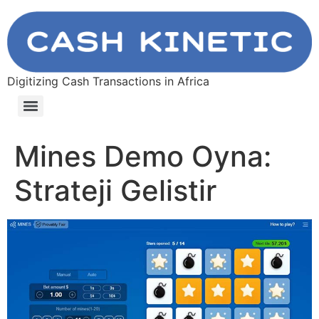
Digitizing Cash Transactions in Africa
Mines Demo Oyna:
Strateji Gelistir