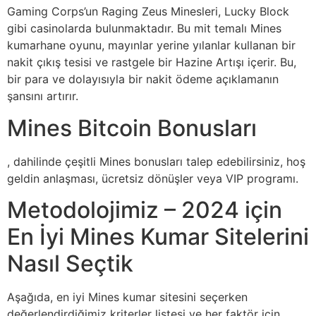
Gaming Corps’un Raging Zeus Minesleri, Lucky Block
gibi casinolarda bulunmaktadır. Bu mit temalı Mines
kumarhane oyunu, mayınlar yerine yılanlar kullanan bir
nakit çıkış tesisi ve rastgele bir Hazine Artışı içerir. Bu,
bir para ve dolayısıyla bir nakit ödeme açıklamanın
şansını artırır.
Mines Bitcoin Bonusları
, dahilinde çeşitli Mines bonusları talep edebilirsiniz, hoş
geldin anlaşması, ücretsiz dönüşler veya VIP programı.
Metodolojimiz – 2024 için
En İyi Mines Kumar Sitelerini
Nasıl Seçtik
Aşağıda, en iyi Mines kumar sitesini seçerken
değerlendirdiğimiz kriterler listesi ve her faktör için