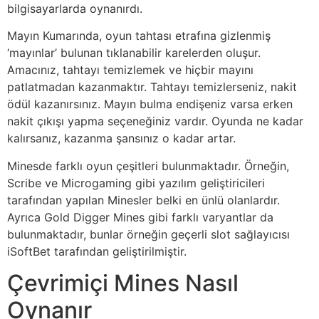
bilgisayarlarda oynanırdı.
Mayın Kumarında, oyun tahtası etrafına gizlenmiş
‘mayınlar’ bulunan tıklanabilir karelerden oluşur.
Amacınız, tahtayı temizlemek ve hiçbir mayını
patlatmadan kazanmaktır. Tahtayı temizlerseniz, nakit
ödül kazanırsınız. Mayın bulma endişeniz varsa erken
nakit çıkışı yapma seçeneğiniz vardır. Oyunda ne kadar
kalırsanız, kazanma şansınız o kadar artar.
Minesde farklı oyun çeşitleri bulunmaktadır. Örneğin,
Scribe ve Microgaming gibi yazılım geliştiricileri
tarafından yapılan Minesler belki en ünlü olanlardır.
Ayrıca Gold Digger Mines gibi farklı varyantlar da
bulunmaktadır, bunlar örneğin geçerli slot sağlayıcısı
iSoftBet tarafından geliştirilmiştir.
Çevrimiçi Mines Nasıl
Oynanır