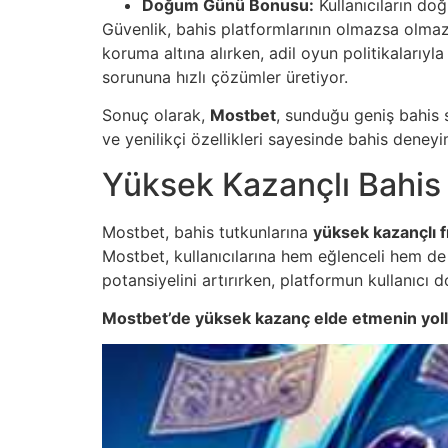
Doğum Günü Bonusu:
Kullanıcıların do
Güvenlik, bahis platformlarının olmazsa olmaz
koruma altına alırken, adil oyun politikalarıyla
sorununa hızlı çözümler üretiyor.
Sonuç olarak,
Mostbet
, sunduğu geniş bahis s
ve yenilikçi özellikleri sayesinde bahis deneyi
Yüksek Kazançlı Bahis 
Mostbet, bahis tutkunlarına
yüksek kazançlı f
Mostbet, kullanıcılarına hem eğlenceli hem de 
potansiyelini artırırken, platformun kullanıc
Mostbet’de yüksek kazanç elde etmenin yoll