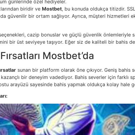
ğum günlerinde özel hediyeler.
larından biridir ve
Mostbet
, bu konuda oldukça titizdir. SSL 
 da güvenilir bir ortam sağlıyor. Ayrıca, müşteri hizmetleri e
eçenekleri, cazip bonuslar ve güçlü güvenlik önlemleriyle se
mini bir üst seviyeye taşıyor. Eğer siz de kaliteli bir bahis 
Fırsatları Mostbet’da
ırsatlar
sunan bir platform olarak öne çıkıyor. Geniş bahis s
kazançlı bir deneyim vadediyor. Bahis severler için farklı s
ı dostu arayüzü sayesinde bahis yapmak oldukça kolay hale ge
arı: