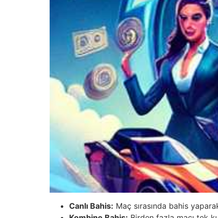
Canlı Bahis:
Maç sırasında bahis yaparak 
Kombine Bahis:
Birden fazla maçı tek ku