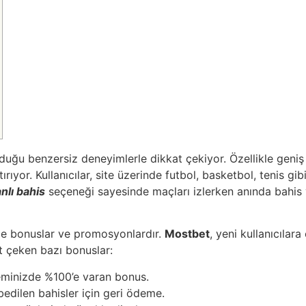
nduğu benzersiz deneyimlerle dikkat çekiyor. Özellikle geniş 
rtırıyor. Kullanıcılar, site üzerinde futbol, basketbol, tenis gi
nlı bahis
seçeneği sayesinde maçları izlerken anında bahis
 de bonuslar ve promosyonlardır.
Mostbet
, yeni kullanıcılar
t çeken bazı bonuslar:
leminizde %100’e varan bonus.
ybedilen bahisler için geri ödeme.