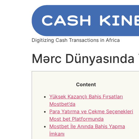
Digitizing Cash Transactions in Africa
Mərc Dünyasında Y
Content
Yüksek Kazançlı Bahis Fırsatları
Mostbet’da
Para Yatırma ve Çekme Seçenekleri
Most bet Platformunda
Mostbet İle Anında Bahis Yapma
İmkanı