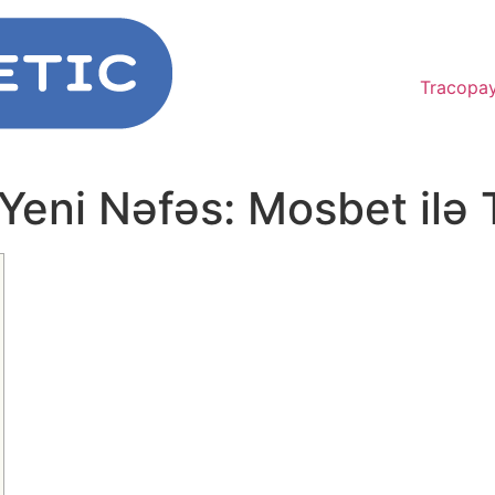
Tracopa
eni Nəfəs: Mosbet ilə 