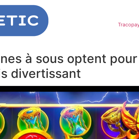
Tracopa
nes à sous optent pour
s divertissant