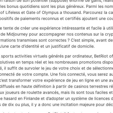
n raison de son potentiel (supposé) énorme de gains, réalis
les bonus quotidiens sont les plus généreux. Parmi les no
of Lifeless et Gate of Olympus a thousand. Parcourez la ca
ispositifs de paiements reconnus et certifiés ajoutent une c
 tente de créer une expérience intéressante et facile à utilis
ation de Midjourney pour accompagner nos contenus sur la 
rmations transmises sont correctes ? C’est simple, avant de p
e carte d’identité et un justificatif de domicile.
 sports activities virtuels générés par ordinateur, BetRiot o
volutives en temps réel et les nombreuses promotions dispo
é, il suffit de survoler le jeu de votre choix et de sélectio
onnecté de votre compte. Une fois connecté, vous serez a
c’est transformer votre expérience de jeu en ligne en une 
iffusés en haute définition à partir de casinos terrestres ré
ux joueurs de roulette avancés, mais ils sont tous faciles e
de hasard en Finlande et d’adopter un système de licences de 
de dix ou plus, il y a donc une incitation majeure pour déc