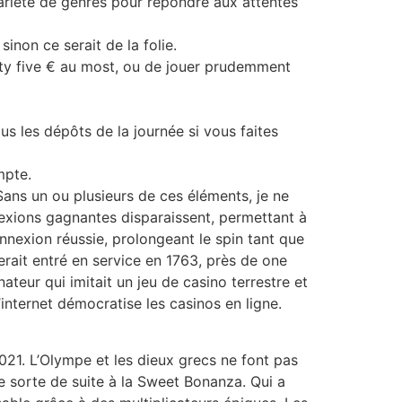
variété de genres pour répondre aux attentes
non ce serait de la folie.
nty five € au most, ou de jouer prudemment
 les dépôts de la journée si vous faites
mpte.
Sans un ou plusieurs de ces éléments, je ne
nexions gagnantes disparaissent, permettant à
nnexion réussie, prolongeant le spin tant que
erait entré en service en 1763, près de one
ateur qui imitait un jeu de casino terrestre et
internet démocratise les casinos en ligne.
2021. L’Olympe et les dieux grecs ne font pas
ne sorte de suite à la Sweet Bonanza. Qui a