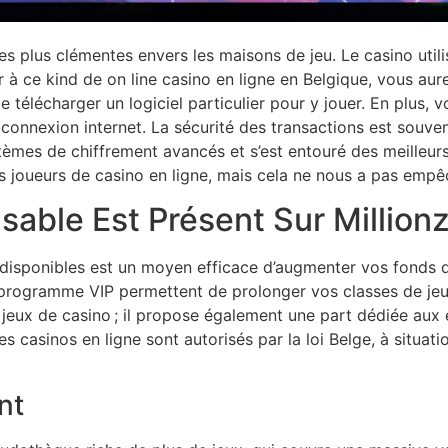
 les plus clémentes envers les maisons de jeu. Le casino ut
per à ce kind de on line casino en ligne en Belgique, vous a
 télécharger un logiciel particulier pour y jouer. En plus,
onnexion internet. La sécurité des transactions est souvent 
tèmes de chiffrement avancés et s’est entouré des meilleur
s joueurs de casino en ligne, mais cela ne nous a pas empê
able Est Présent Sur Million
s disponibles est un moyen efficace d’augmenter vos fonds
programme VIP permettent de prolonger vos classes de jeu
x jeux de casino ; il propose également une part dédiée aux
s casinos en ligne sont autorisés par la loi Belge, à situati
nt