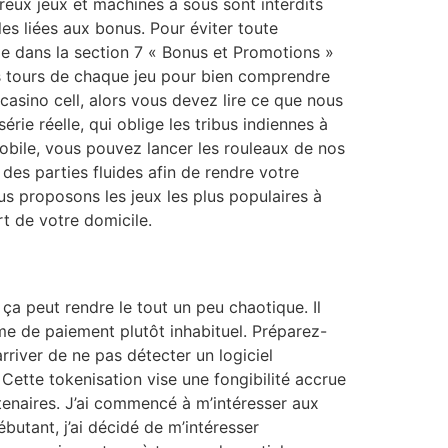
reux jeux et machines à sous sont interdits
les liées aux bonus. Pour éviter toute
ible dans la section 7 « Bonus et Promotions »
ues tours de chaque jeu pour bien comprendre
asino cell, alors vous devez lire ce que nous
rie réelle, qui oblige les tribus indiennes à
 mobile, vous pouvez lancer les rouleaux de nos
des parties fluides afin de rendre votre
us proposons les jeux les plus populaires à
rt de votre domicile.
ça peut rendre le tout un peu chaotique. Il
ème de paiement plutôt inhabituel. Préparez-
rriver de ne pas détecter un logiciel
Cette tokenisation vise une fongibilité accrue
rtenaires. J’ai commencé à m’intéresser aux
ébutant, j’ai décidé de m’intéresser