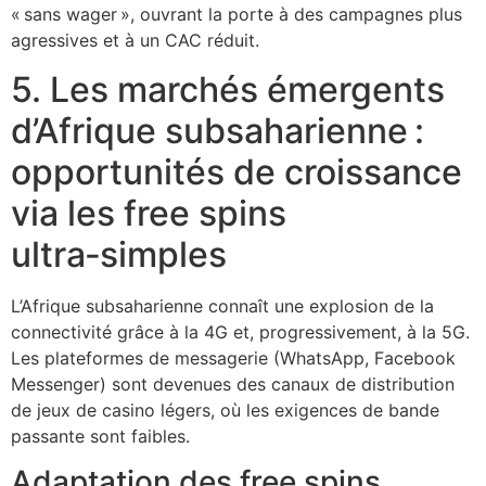
« sans wager », ouvrant la porte à des campagnes plus
agressives et à un CAC réduit.
5. Les marchés émergents
d’Afrique subsaharienne :
opportunités de croissance
via les free spins
ultra‑simples
L’Afrique subsaharienne connaît une explosion de la
connectivité grâce à la 4G et, progressivement, à la 5G.
Les plateformes de messagerie (WhatsApp, Facebook
Messenger) sont devenues des canaux de distribution
de jeux de casino légers, où les exigences de bande
passante sont faibles.
Adaptation des free spins