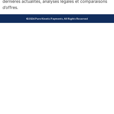
dernières actualités, analyses légales et comparaisons
d’offres.
©2026 Pure Kinetic Payments, All Rights Reserved