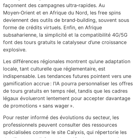
façonnent des campagnes ultra‑rapides. Au
Moyen‑Orient et en Afrique du Nord, les free spins
deviennent des outils de brand‑building, souvent sous
forme de crédits virtuels. Enfin, en Afrique
subsaharienne, la simplicité et la compatibilité 4G/5G
font des tours gratuits le catalyseur d’une croissance
explosive.
Les différences régionales montrent qu’une adaptation
locale, tant culturelle que réglementaire, est
indispensable. Les tendances futures pointent vers une
gamification accrue : l’IA pourra personnaliser les offres
de tours gratuits en temps réel, tandis que les cadres
légaux évolueront lentement pour accepter davantage
de promotions « sans wager ».
Pour rester informé des évolutions du secteur, les
professionnels peuvent consulter des ressources
spécialisées comme le site Calyxis, qui répertorie les