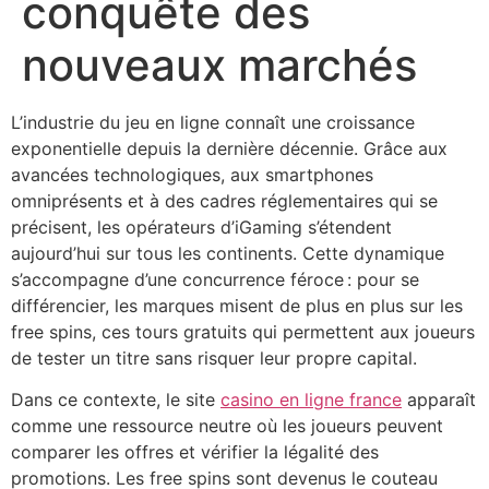
conquête des
nouveaux marchés
L’industrie du jeu en ligne connaît une croissance
exponentielle depuis la dernière décennie. Grâce aux
avancées technologiques, aux smartphones
omniprésents et à des cadres réglementaires qui se
précisent, les opérateurs d’iGaming s’étendent
aujourd’hui sur tous les continents. Cette dynamique
s’accompagne d’une concurrence féroce : pour se
différencier, les marques misent de plus en plus sur les
free spins, ces tours gratuits qui permettent aux joueurs
de tester un titre sans risquer leur propre capital.
Dans ce contexte, le site
casino en ligne france
apparaît
comme une ressource neutre où les joueurs peuvent
comparer les offres et vérifier la légalité des
promotions. Les free spins sont devenus le couteau