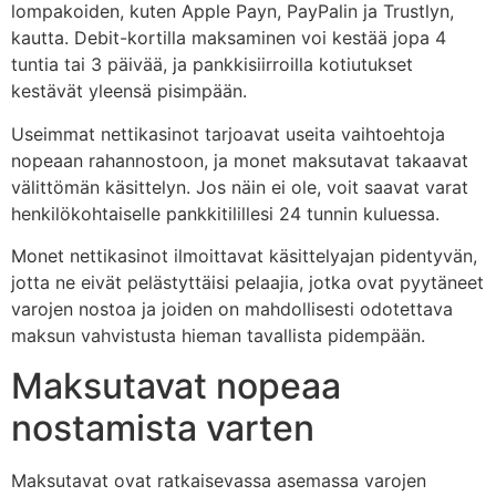
lompakoiden, kuten Apple Payn, PayPalin ja Trustlyn,
kautta. Debit-kortilla maksaminen voi kestää jopa 4
tuntia tai 3 päivää, ja pankkisiirroilla kotiutukset
kestävät yleensä pisimpään.
Useimmat nettikasinot tarjoavat useita vaihtoehtoja
nopeaan rahannostoon, ja monet maksutavat takaavat
välittömän käsittelyn. Jos näin ei ole, voit saavat varat
henkilökohtaiselle pankkitilillesi 24 tunnin kuluessa.
Monet nettikasinot ilmoittavat käsittelyajan pidentyvän,
jotta ne eivät pelästyttäisi pelaajia, jotka ovat pyytäneet
varojen nostoa ja joiden on mahdollisesti odotettava
maksun vahvistusta hieman tavallista pidempään.
Maksutavat nopeaa
nostamista varten
Maksutavat ovat ratkaisevassa asemassa varojen