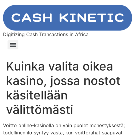
Digitizing Cash Transactions in Africa
Kuinka valita oikea
kasino, jossa nostot
käsitellään
välittömästi
Voitto online-kasinolla on vain puolet menestyksestä;
todellinen ilo syntyy vasta, kun voittorahat saapuvat