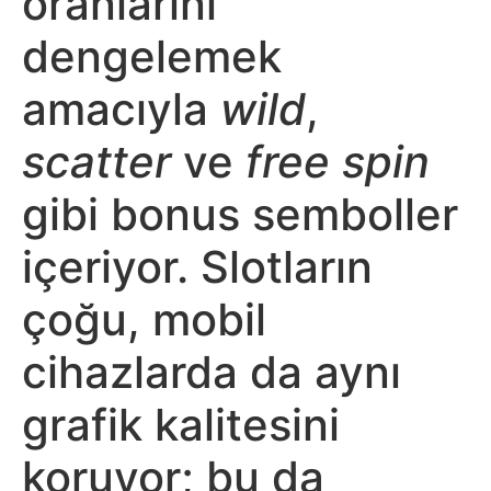
oranlarını
dengelemek
amacıyla
wild
,
scatter
ve
free spin
gibi bonus semboller
içeriyor. Slotların
çoğu, mobil
cihazlarda da aynı
grafik kalitesini
koruyor; bu da