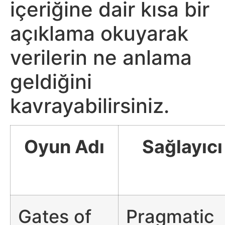
içeriğine dair kısa bir
açıklama okuyarak
verilerin ne anlama
geldiğini
kavrayabilirsiniz.
Oyun Adı
Sağlayıcı
Gates of
Pragmatic