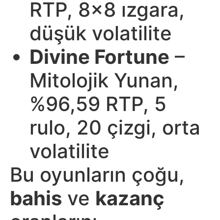
RTP, 8×8 ızgara,
düşük volatilite
Divine Fortune
–
Mitolojik Yunan,
%96,59 RTP, 5
rulo, 20 çizgi, orta
volatilite
Bu oyunların çoğu,
bahis
ve
kazanç