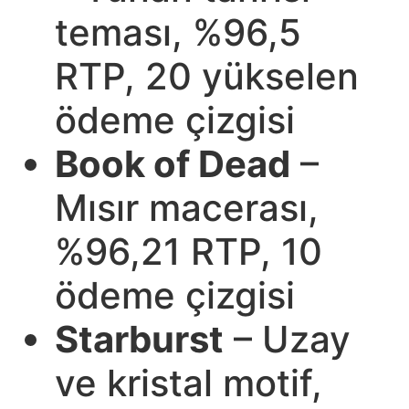
teması, %96,5
RTP, 20 yükselen
ödeme çizgisi
Book of Dead
–
Mısır macerası,
%96,21 RTP, 10
ödeme çizgisi
Starburst
– Uzay
ve kristal motif,