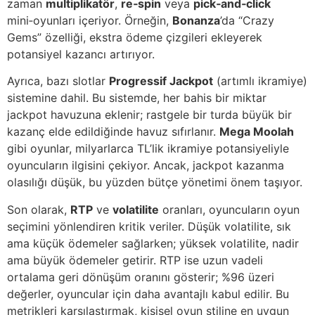
zaman
multiplikatör
,
re‑spin
veya
pick‑and‑click
mini‑oyunları içeriyor. Örneğin,
Bonanza
’da “Crazy
Gems” özelliği, ekstra ödeme çizgileri ekleyerek
potansiyel kazancı artırıyor.
Ayrıca, bazı slotlar
Progressif Jackpot
(artımlı ikramiye)
sistemine dahil. Bu sistemde, her bahis bir miktar
jackpot havuzuna eklenir; rastgele bir turda büyük bir
kazanç elde edildiğinde havuz sıfırlanır.
Mega Moolah
gibi oyunlar, milyarlarca TL’lik ikramiye potansiyeliyle
oyuncuların ilgisini çekiyor. Ancak, jackpot kazanma
olasılığı düşük, bu yüzden bütçe yönetimi önem taşıyor.
Son olarak,
RTP
ve
volatilite
oranları, oyuncuların oyun
seçimini yönlendiren kritik veriler. Düşük volatilite, sık
ama küçük ödemeler sağlarken; yüksek volatilite, nadir
ama büyük ödemeler getirir. RTP ise uzun vadeli
ortalama geri dönüşüm oranını gösterir; %96 üzeri
değerler, oyuncular için daha avantajlı kabul edilir. Bu
metrikleri karşılaştırmak, kişisel oyun stiline en uygun