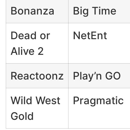
Bonanza
Big Time
Dead or
NetEnt
Alive 2
Reactoonz
Play’n GO
Wild West
Pragmatic
Gold