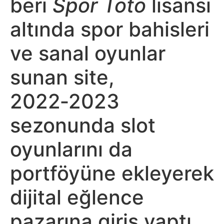
beri
Spor Toto
lisansı
altında spor bahisleri
ve sanal oyunlar
sunan site,
2022‑2023
sezonunda slot
oyunlarını da
portföyüne ekleyerek
dijital eğlence
pazarına giriş yaptı.