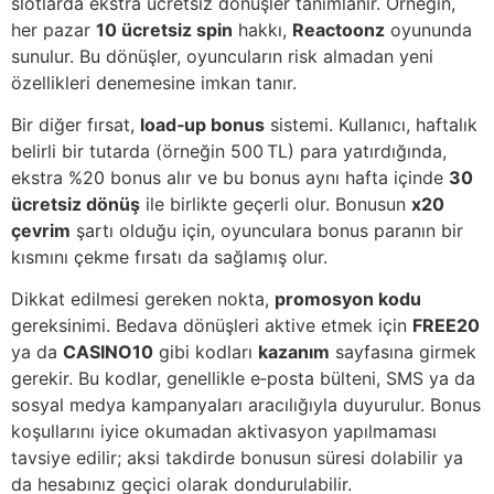
slotlarda ekstra ücretsiz dönüşler tanımlanır. Örneğin,
her pazar
10 ücretsiz spin
hakkı,
Reactoonz
oyununda
sunulur. Bu dönüşler, oyuncuların risk almadan yeni
özellikleri denemesine imkan tanır.
Bir diğer fırsat,
load‑up bonus
sistemi. Kullanıcı, haftalık
belirli bir tutarda (örneğin 500 TL) para yatırdığında,
ekstra %20 bonus alır ve bu bonus aynı hafta içinde
30
ücretsiz dönüş
ile birlikte geçerli olur. Bonusun
x20
çevrim
şartı olduğu için, oyunculara bonus paranın bir
kısmını çekme fırsatı da sağlamış olur.
Dikkat edilmesi gereken nokta,
promosyon kodu
gereksinimi. Bedava dönüşleri aktive etmek için
FREE20
ya da
CASINO10
gibi kodları
kazanım
sayfasına girmek
gerekir. Bu kodlar, genellikle e‑posta bülteni, SMS ya da
sosyal medya kampanyaları aracılığıyla duyurulur. Bonus
koşullarını iyice okumadan aktivasyon yapılmaması
tavsiye edilir; aksi takdirde bonusun süresi dolabilir ya
da hesabınız geçici olarak dondurulabilir.