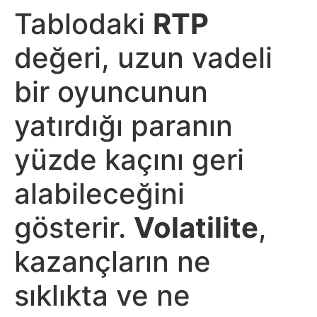
Tablodaki
RTP
değeri, uzun vadeli
bir oyuncunun
yatırdığı paranın
yüzde kaçını geri
alabileceğini
gösterir.
Volatilite
,
kazançların ne
sıklıkta ve ne