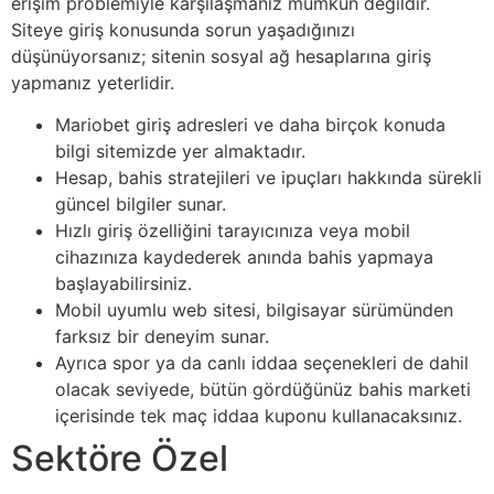
erişim problemiyle karşılaşmanız mümkün değildir.
Siteye giriş konusunda sorun yaşadığınızı
düşünüyorsanız; sitenin sosyal ağ hesaplarına giriş
yapmanız yeterlidir.
Mariobet giriş adresleri ve daha birçok konuda
bilgi sitemizde yer almaktadır.
Hesap, bahis stratejileri ve ipuçları hakkında sürekli
güncel bilgiler sunar.
Hızlı giriş özelliğini tarayıcınıza veya mobil
cihazınıza kaydederek anında bahis yapmaya
başlayabilirsiniz.
Mobil uyumlu web sitesi, bilgisayar sürümünden
farksız bir deneyim sunar.
Ayrıca spor ya da canlı iddaa seçenekleri de dahil
olacak seviyede, bütün gördüğünüz bahis marketi
içerisinde tek maç iddaa kuponu kullanacaksınız.
Sektöre Özel