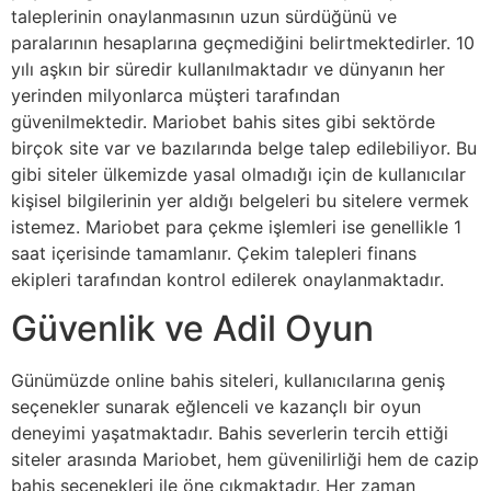
taleplerinin onaylanmasının uzun sürdüğünü ve
paralarının hesaplarına geçmediğini belirtmektedirler. 10
yılı aşkın bir süredir kullanılmaktadır ve dünyanın her
yerinden milyonlarca müşteri tarafından
güvenilmektedir. Mariobet bahis sites gibi sektörde
birçok site var ve bazılarında belge talep edilebiliyor. Bu
gibi siteler ülkemizde yasal olmadığı için de kullanıcılar
kişisel bilgilerinin yer aldığı belgeleri bu sitelere vermek
istemez. Mariobet para çekme işlemleri ise genellikle 1
saat içerisinde tamamlanır. Çekim talepleri finans
ekipleri tarafından kontrol edilerek onaylanmaktadır.
Güvenlik ve Adil Oyun
Günümüzde online bahis siteleri, kullanıcılarına geniş
seçenekler sunarak eğlenceli ve kazançlı bir oyun
deneyimi yaşatmaktadır. Bahis severlerin tercih ettiği
siteler arasında Mariobet, hem güvenilirliği hem de cazip
bahis seçenekleri ile öne çıkmaktadır. Her zaman