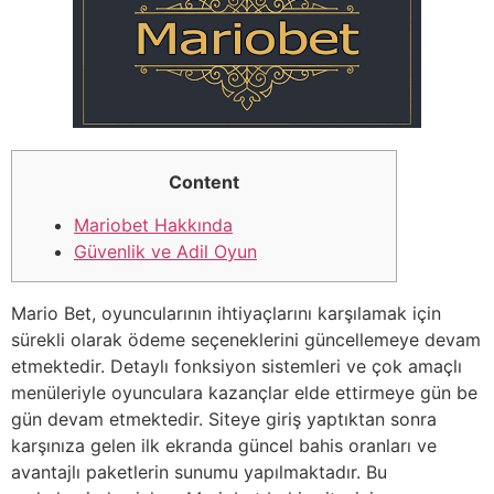
Content
Mariobet Hakkında
Güvenlik ve Adil Oyun
Mario Bet, oyuncularının ihtiyaçlarını karşılamak için
sürekli olarak ödeme seçeneklerini güncellemeye devam
etmektedir. Detaylı fonksiyon sistemleri ve çok amaçlı
menüleriyle oyunculara kazançlar elde ettirmeye gün be
gün devam etmektedir. Siteye giriş yaptıktan sonra
karşınıza gelen ilk ekranda güncel bahis oranları ve
avantajlı paketlerin sunumu yapılmaktadır. Bu