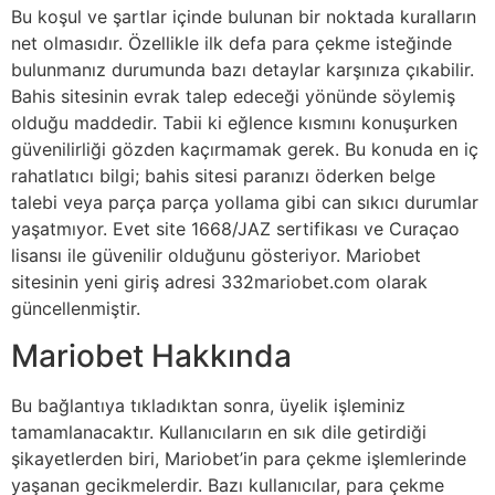
Bu koşul ve şartlar içinde bulunan bir noktada kuralların
net olmasıdır. Özellikle ilk defa para çekme isteğinde
bulunmanız durumunda bazı detaylar karşınıza çıkabilir.
Bahis sitesinin evrak talep edeceği yönünde söylemiş
olduğu maddedir. Tabii ki eğlence kısmını konuşurken
güvenilirliği gözden kaçırmamak gerek. Bu konuda en iç
rahatlatıcı bilgi; bahis sitesi paranızı öderken belge
talebi veya parça parça yollama gibi can sıkıcı durumlar
yaşatmıyor. Evet site 1668/JAZ sertifikası ve Curaçao
lisansı ile güvenilir olduğunu gösteriyor. Mariobet
sitesinin yeni giriş adresi 332mariobet.com olarak
güncellenmiştir.
Mariobet Hakkında
Bu bağlantıya tıkladıktan sonra, üyelik işleminiz
tamamlanacaktır. Kullanıcıların en sık dile getirdiği
şikayetlerden biri, Mariobet’in para çekme işlemlerinde
yaşanan gecikmelerdir. Bazı kullanıcılar, para çekme