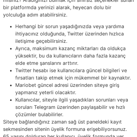
bir platformda yerinizi alarak, heyecan dolu bir
yolculuğa adım atabilirsiniz.
Herhangi bir sorun yaşadığınızda veya yardıma
ihtiyacınız olduğunda, Twitter üzerinden hızlıca
iletişime geçebilirsiniz.
Ayrıca, maksimum kazanç miktarları da oldukça
yüksektir, bu da kullanıcıların daha fazla kazanç
elde etme şanslarını arttırır.
Twitter hesabı ise kullanıcılara güncel bilgileri ve
fırsatları takip etmek için mükemmel bir kaynaktır.
Mariobet güncel adresi üzerinden siteye giriş
yapmanız yeterli olacaktır.
Kullanıcılar, siteyle ilgili yaşadıkları sorunları veya
soruları Telegram üzerinden paylaşabilir ve hızlı
çözümler bulabilirler.
Siteye bağlandığınız zaman sağ üst paneldeki kayıt
sekmesinden sitenin üyelik formuna erişebiliyorsunuz.
65 yaşını dolduran her kullanıcı, üyelik formunda yer