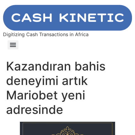
Digitizing Cash Transactions in Africa
Kazandıran bahis
deneyimi artık
Mariobet yeni
adresinde