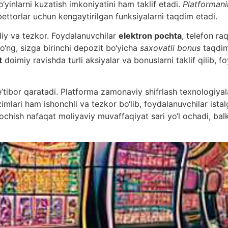
 o‘yinlarni kuzatish imkoniyatini ham taklif etadi.
Platformanin
 bettorlar uchun kengaytirilgan funksiyalarni taqdim etadi.
diy va tezkor. Foydalanuvchilar
elektron pochta
, telefon ra
o‘ng, sizga birinchi depozit bo‘yicha
saxovatli bonus
taqdim 
t
doimiy ravishda turli aksiyalar va bonuslarni taklif qilib, 
e’tibor qaratadi. Platforma zamonaviy shifrlash texnologiya
zimlari ham ishonchli va tezkor bo‘lib, foydalanuvchilar istal
ochish nafaqat moliyaviy muvaffaqiyat sari yo‘l ochadi, balki