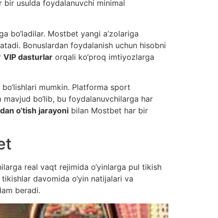
ar bir usulda foydalanuvchi minimal
a bo‘ladilar. Mostbet yangi a’zolariga
aratadi. Bonuslardan foydalanish uchun hisobni
r
VIP dasturlar
orqali ko‘proq imtiyozlarga
bo‘lishlari mumkin. Platforma sport
m mavjud bo‘lib, bu foydalanuvchilarga har
dan o‘tish jarayoni
bilan Mostbet har bir
et
larga real vaqt rejimida o‘yinlarga pul tikish
tikishlar davomida o‘yin natijalari va
am beradi.