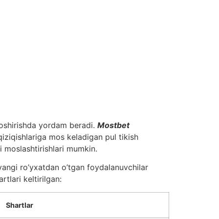
 oshirishda yordam beradi.
Mostbet
qiziqishlariga mos keladigan pul tikish
ini moslashtirishlari mumkin.
 yangi ro’yxatdan o’tgan foydalanuvchilar
lari keltirilgan:
Shartlar