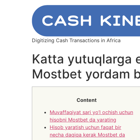
Digitizing Cash Transactions in Africa
Katta yutuqlarga e
Mostbet yordam b
Content
Muvaffaqiyat sari yo’l ochish uchun
hisobni Mostbet da yarating
Hisob yaratish uchun faqat bir
necha daqiqa kerak Mostbet da