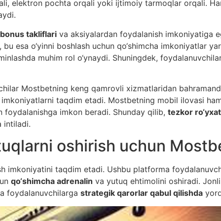
li, elektron pochta orqali yoki ijtimoiy tarmoqlar orqali. H
aydi.
bonus takliflari
va aksiyalardan foydalanish imkoniyatiga eg
di, bu esa o‘yinni boshlash uchun qo‘shimcha imkoniyatlar y
ta’minlashda muhim rol o‘ynaydi. Shuningdek, foydalanuvchila
chilar Mostbetning keng qamrovli xizmatlaridan bahramand 
ng imkoniyatlarni taqdim etadi. Mostbetning mobil ilovasi ha
n foydalanishga imkon beradi. Shunday qilib,
tezkor ro‘yxat
intiladi.
yutuqlarni oshirish uchun Mostb
rish imkoniyatini taqdim etadi. Ushbu platforma foydalanuvchi
hun
qo‘shimcha adrenalin
va yutuq ehtimolini oshiradi. Jonli 
esa foydalanuvchilarga
strategik qarorlar qabul qilishda
yord