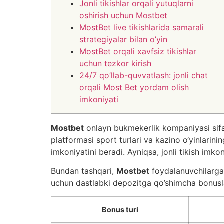
Jonli tikishlar orqali yutuqlarni
oshirish uchun Mostbet
MostBet live tikishlarida samarali
strategiyalar bilan o’yin
MostBet orqali xavfsiz tikishlar
uchun tezkor kirish
24/7 qo’llab-quvvatlash: jonli chat
orqali Most Bet yordam olish
imkoniyati
Mostbet
onlayn bukmekerlik kompaniyasi sifat
platformasi sport turlari va kazino o‘yinlarini
imkoniyatini beradi. Ayniqsa, jonli tikish imkon
Bundan tashqari,
Mostbet
foydalanuvchilarga 
uchun dastlabki depozitga qo’shimcha bonuslar
Bonus turi