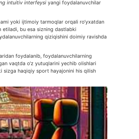
g intuitiv interfeysi
yangi foydalanuvchilar
qami yoki ijtimoiy tarmoqlar orqali ro‘yxatdan
etiladi, bu esa sizning dastlabki
foydalanuvchilarning qiziqishini doimiy ravishda
laridan foydalanib, foydalanuvchilarning
gan vaqtda o‘z yutuqlarini yechib olishlari
 sizga haqiqiy sport hayajonini his qilish