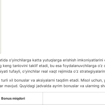
ida o’yinchilarga katta yutuqlarga erishish imkoniyatlarini
ng keng tanlovini taklif etadi, bu esa foydalanuvchilarga o‘z 
iyati tufayli, o’yinchilar real vaqt rejimida o’z strategiyalar
turli xil bonuslar va aksiyalarni taqdim etadi. Misol uchun,
 mavjud. Quyidagi jadvalda ayrim bonuslar va ularning shart
Bonus miqdori