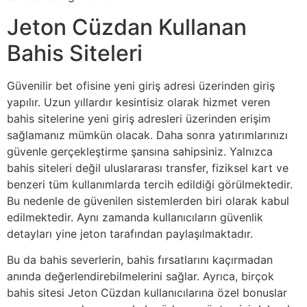
Jeton Cüzdan Kullanan
Bahis Siteleri
Güvenilir bet ofisine yeni giriş adresi üzerinden giriş
yapılır. Uzun yıllardır kesintisiz olarak hizmet veren
bahis sitelerine yeni giriş adresleri üzerinden erişim
sağlamanız mümkün olacak. Daha sonra yatırımlarınızı
güvenle gerçekleştirme şansına sahipsiniz. Yalnızca
bahis siteleri değil uluslararası transfer, fiziksel kart ve
benzeri tüm kullanımlarda tercih edildiği görülmektedir.
Bu nedenle de güvenilen sistemlerden biri olarak kabul
edilmektedir. Aynı zamanda kullanıcıların güvenlik
detayları yine jeton tarafından paylaşılmaktadır.
Bu da bahis severlerin, bahis fırsatlarını kaçırmadan
anında değerlendirebilmelerini sağlar. Ayrıca, birçok
bahis sitesi Jeton Cüzdan kullanıcılarına özel bonuslar