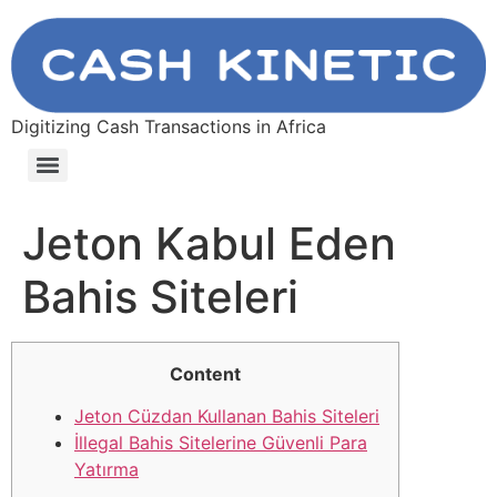
Digitizing Cash Transactions in Africa
Jeton Kabul Eden
Bahis Siteleri
Content
Jeton Cüzdan Kullanan Bahis Siteleri
İllegal Bahis Sitelerine Güvenli Para
Yatırma