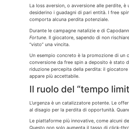
La loss aversion, o avversione alle perdite, 
desiderino i guadagni di pari entità. I free s
comporta alcuna perdita potenziale.
Durante le campagne natalizie e di Capodanno
Fortune
. Il giocatore, sapendo di non rischiar
“visto” una vincita.
Un esempio concreto è la promozione di un casi
conversione da free spin a deposito è stato de
riduzione percepita della perdita: il giocatore
appare più accettabile.
Il ruolo del “tempo lim
L’urgenza è un catalizzatore potente. Le offer
al disagio per la perdita di opportunità. Quan
Le piattaforme più innovative, come alcuni dei 
Questo non solo aumenta il tasso di click‑thr