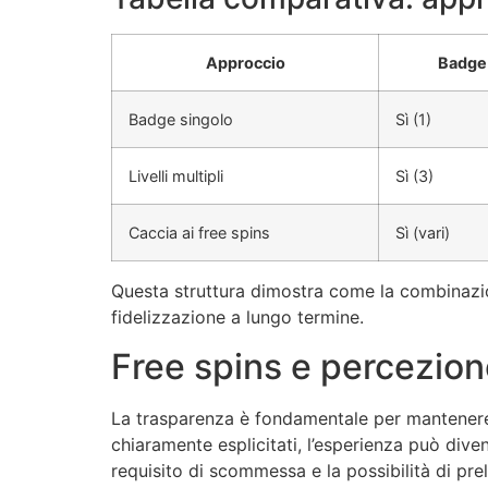
Approccio
Badge
Badge singolo
Sì (1)
Livelli multipli
Sì (3)
Caccia ai free spins
Sì (vari)
Questa struttura dimostra come la combinazio
fidelizzazione a lungo termine.
Free spins e percezione
La trasparenza è fondamentale per mantenere 
chiaramente esplicitati, l’esperienza può divent
requisito di scommessa e la possibilità di prel