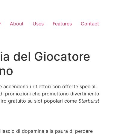
y
About
Uses
Features
Contact
ia del Giocatore
nno
 accendono i riflettori con offerte speciali.
e di promozioni che promettono divertimento
 giro gratuito su slot popolari come
Starburst
rilascio di dopamina alla paura di perdere