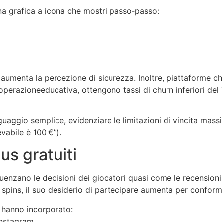
una grafica a icona che mostri passo‑passo:
 aumenta la percezione di sicurezza. Inoltre, piattaforme c
operazioneeducativa, ottengono tassi di churn inferiori del
nguaggio semplice, evidenziare le limitazioni di vincita mass
evabile è 100 €”).
nus gratuiti
fluenzano le decisioni dei giocatori quasi come le recension
e spins, il suo desiderio di partecipare aumenta per conform
 hanno incorporato:
Instagram.