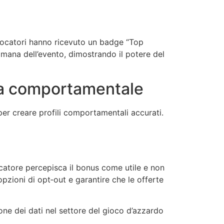
giocatori hanno ricevuto un badge “Top
imana dell’evento, dimostrando il potere del
gia comportamentale
per creare profili comportamentali accurati.
ocatore percepisca il bonus come utile e non
opzioni di opt‑out e garantire che le offerte
one dei dati nel settore del gioco d’azzardo