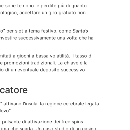
 persone temono le perdite più di quanto
cologico, accettare un giro gratuito non
o” per slot a tema festivo, come
Santa’s
 a investire successivamente una volta che ha
ati a giochi a bassa volatilità. Il tasso di
e promozioni tradizionali. La chiave è la
chio di un eventuale deposito successivo
ocatore
attivano l’insula, la regione cerebrale legata
devo”.
 pulsante di attivazione dei free spins.
prima che scada. Un caso studio di un casino