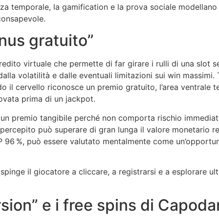
 temporale, la gamification e la prova sociale modellano le 
consapevole.
onus gratuito”
redito virtuale che permette di far girare i rulli di una slot 
dalla volatilità e dalle eventuali limitazioni sui win massimi
 il cervello riconosce un premio gratuito, l’area ventrale
ovata prima di un jackpot.
 un premio tangibile perché non comporta rischio immediato
ercepito può superare di gran lunga il valore monetario rea
RTP 96 %, può essere valutato mentalmente come un’opportun
spinge il giocatore a cliccare, a registrarsi e a esplorare ul
ersion” e i free spins di Capod