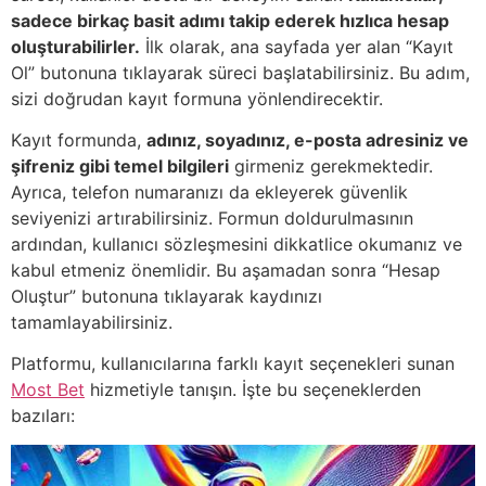
sadece birkaç basit adımı takip ederek hızlıca hesap
oluşturabilirler.
İlk olarak, ana sayfada yer alan “Kayıt
Ol” butonuna tıklayarak süreci başlatabilirsiniz. Bu adım,
sizi doğrudan kayıt formuna yönlendirecektir.
Kayıt formunda,
adınız, soyadınız, e-posta adresiniz ve
şifreniz gibi temel bilgileri
girmeniz gerekmektedir.
Ayrıca, telefon numaranızı da ekleyerek güvenlik
seviyenizi artırabilirsiniz. Formun doldurulmasının
ardından, kullanıcı sözleşmesini dikkatlice okumanız ve
kabul etmeniz önemlidir. Bu aşamadan sonra “Hesap
Oluştur” butonuna tıklayarak kaydınızı
tamamlayabilirsiniz.
Platformu, kullanıcılarına farklı kayıt seçenekleri sunan
Most Bet
hizmetiyle tanışın. İşte bu seçeneklerden
bazıları: