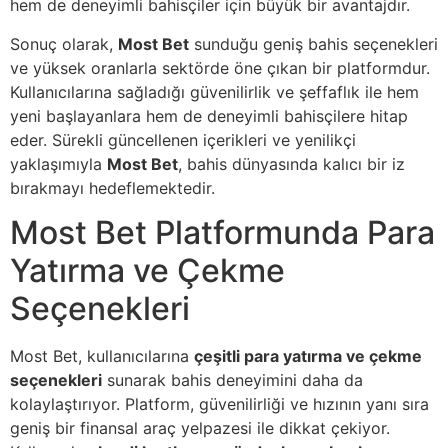
hem de deneyimli bahisçiler için büyük bir avantajdır.
Sonuç olarak,
Most Bet
sunduğu geniş bahis seçenekleri
ve yüksek oranlarla sektörde öne çıkan bir platformdur.
Kullanıcılarına sağladığı güvenilirlik ve şeffaflık ile hem
yeni başlayanlara hem de deneyimli bahisçilere hitap
eder. Sürekli güncellenen içerikleri ve yenilikçi
yaklaşımıyla
Most Bet
, bahis dünyasında kalıcı bir iz
bırakmayı hedeflemektedir.
Most Bet Platformunda Para
Yatırma ve Çekme
Seçenekleri
Most Bet, kullanıcılarına
çeşitli para yatırma ve çekme
seçenekleri
sunarak bahis deneyimini daha da
kolaylaştırıyor. Platform, güvenilirliği ve hızının yanı sıra
geniş bir finansal araç yelpazesi ile dikkat çekiyor.