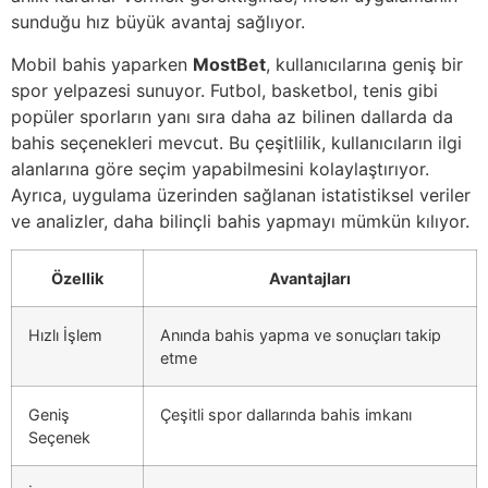
sunduğu hız büyük avantaj sağlıyor.
Mobil bahis yaparken
MostBet
, kullanıcılarına geniş bir
spor yelpazesi sunuyor. Futbol, basketbol, tenis gibi
popüler sporların yanı sıra daha az bilinen dallarda da
bahis seçenekleri mevcut. Bu çeşitlilik, kullanıcıların ilgi
alanlarına göre seçim yapabilmesini kolaylaştırıyor.
Ayrıca, uygulama üzerinden sağlanan istatistiksel veriler
ve analizler, daha bilinçli bahis yapmayı mümkün kılıyor.
Özellik
Avantajları
Hızlı İşlem
Anında bahis yapma ve sonuçları takip
etme
Geniş
Çeşitli spor dallarında bahis imkanı
Seçenek