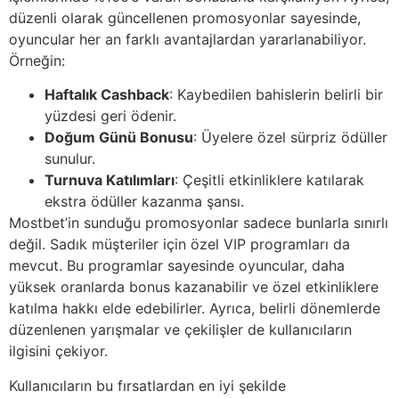
düzenli olarak güncellenen promosyonlar sayesinde,
oyuncular her an farklı avantajlardan yararlanabiliyor.
Örneğin:
Haftalık Cashback
: Kaybedilen bahislerin belirli bir
yüzdesi geri ödenir.
Doğum Günü Bonusu
: Üyelere özel sürpriz ödüller
sunulur.
Turnuva Katılımları
: Çeşitli etkinliklere katılarak
ekstra ödüller kazanma şansı.
Mostbet’in sunduğu promosyonlar sadece bunlarla sınırlı
değil. Sadık müşteriler için özel VIP programları da
mevcut. Bu programlar sayesinde oyuncular, daha
yüksek oranlarda bonus kazanabilir ve özel etkinliklere
katılma hakkı elde edebilirler. Ayrıca, belirli dönemlerde
düzenlenen yarışmalar ve çekilişler de kullanıcıların
ilgisini çekiyor.
Kullanıcıların bu fırsatlardan en iyi şekilde