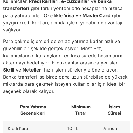
Kullanıcılar,
kredi kartları
,
e-cüzdanlar
ve
banka
transferleri
gibi farklı yöntemlerle hesaplarına hızlıca
para yatırabilirler. Özellikle
Visa
ve
MasterCard
gibi
yaygın kredi kartları, anında işlem yapabilme avantajı
sağlıyor.
Para çekme işlemleri de en az yatırma kadar hızlı ve
güvenilir bir şekilde gerçekleşiyor. Most Bet,
kullanıcılarının kazançlarını en kısa sürede hesaplarına
aktarmayı hedefliyor. E-cüzdanlar arasında yer alan
Skrill
ve
Neteller
, hızlı işlem süreleriyle öne çıkıyor.
Banka transferi ise biraz daha uzun sürebilse de yüksek
miktarda para çekmek isteyen kullanıcılar için ideal bir
seçenek olarak kalıyor.
Para Yatırma
Minimum
İşlem
Seçenekleri
Tutar
Süresi
Kredi Kartı
10 TL
Anında