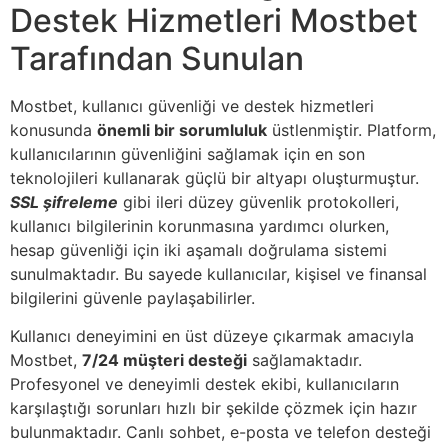
Destek Hizmetleri Mostbet
Tarafından Sunulan
Mostbet, kullanıcı güvenliği ve destek hizmetleri
konusunda
önemli bir sorumluluk
üstlenmiştir. Platform,
kullanıcılarının güvenliğini sağlamak için en son
teknolojileri kullanarak güçlü bir altyapı oluşturmuştur.
SSL şifreleme
gibi ileri düzey güvenlik protokolleri,
kullanıcı bilgilerinin korunmasına yardımcı olurken,
hesap güvenliği için iki aşamalı doğrulama sistemi
sunulmaktadır. Bu sayede kullanıcılar, kişisel ve finansal
bilgilerini güvenle paylaşabilirler.
Kullanıcı deneyimini en üst düzeye çıkarmak amacıyla
Mostbet,
7/24 müşteri desteği
sağlamaktadır.
Profesyonel ve deneyimli destek ekibi, kullanıcıların
karşılaştığı sorunları hızlı bir şekilde çözmek için hazır
bulunmaktadır. Canlı sohbet, e-posta ve telefon desteği