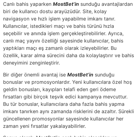
Canlı bahis yaparken
MostBet’in
sunduğu avantajlardan
biri de kullanıcı dostu arayüzüdür. Site, kolay
navigasyon ve hızlı işlem yapabilme imkanı tanır.
Kullanıcılar, istedikleri maçı ve bahis türünü hızla
seçebilir ve anında işlem gerçekleştirebilirler. Ayrıca,
canlı maç yayını özelliği sayesinde kullanıcılar, bahis
yaptıkları maçı eş zamanlı olarak izleyebilirler. Bu
özellik, karar alma sürecini daha da kolaylaştırır ve bahis
deneyimini zenginleştirir.
Bir diğer önemli avantaj ise
MostBet’in
sunduğu
bonuslar ve promosyonlardır. Yeni kullanıcılara özel hoş
geldin bonusları, kayıpları telafi eden geri ödeme
fırsatları gibi birçok teşvik edici kampanya mevcuttur.
Bu tür bonuslar, kullanıcılara daha fazla bahis yapma
imkanı tanırken aynı zamanda risklerini de azaltır. Sürekli
güncellenen promosyonlar sayesinde kullanıcılar her
zaman yeni fırsatlar yakalayabilirler.