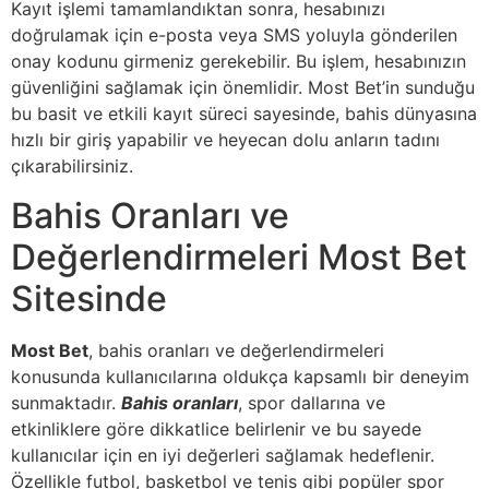
Kayıt işlemi tamamlandıktan sonra, hesabınızı
doğrulamak için e-posta veya SMS yoluyla gönderilen
onay kodunu girmeniz gerekebilir. Bu işlem, hesabınızın
güvenliğini sağlamak için önemlidir. Most Bet’in sunduğu
bu basit ve etkili kayıt süreci sayesinde, bahis dünyasına
hızlı bir giriş yapabilir ve heyecan dolu anların tadını
çıkarabilirsiniz.
Bahis Oranları ve
Değerlendirmeleri Most Bet
Sitesinde
Most Bet
, bahis oranları ve değerlendirmeleri
konusunda kullanıcılarına oldukça kapsamlı bir deneyim
sunmaktadır.
Bahis oranları
, spor dallarına ve
etkinliklere göre dikkatlice belirlenir ve bu sayede
kullanıcılar için en iyi değerleri sağlamak hedeflenir.
Özellikle futbol, basketbol ve tenis gibi popüler spor