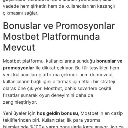
vadede hem şirketin hem de kullanıcılarının kazançlı
çıkmasını sağlar.
Bonuslar ve Promosyonlar
Mostbet Platformunda
Mevcut
Mostbet platformu, kullanıcılarına sunduğu
bonuslar ve
promosyonlar
ile dikkat çekiyor. Bu tür teşvikler, hem
yeni kullanıcıları platforma çekmek hem de mevcut
kullanıcıların bağlılığını artırmak için etkili bir strateji
olarak öne çıkıyor. Mostbet, bahis severlere çeşitli
fırsatlar sunarak oyun deneyimini daha da
zenginleştiriyor.
Yeni üyeler için
hoş geldin bonusu
, Mostbet’in en cazip
tekliflerinden biri. Kullanıcılar, ilk para yatırma
işlemlerinde %100’e varan bonuslarla karşılanıyor. Ayrıca,