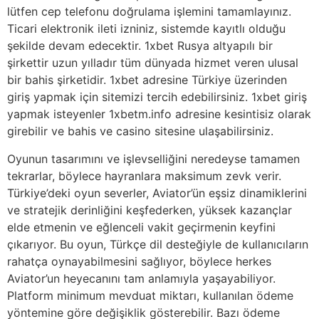
lütfen cep telefonu doğrulama işlemini tamamlayınız.
Ticari elektronik ileti izniniz, sistemde kayıtlı olduğu
şekilde devam edecektir. 1xbet Rusya altyapılı bir
şirkettir uzun yılladır tüm dünyada hizmet veren ulusal
bir bahis şirketidir. 1xbet adresine Türkiye üzerinden
giriş yapmak için sitemizi tercih edebilirsiniz. 1xbet giriş
yapmak isteyenler 1xbetm.info adresine kesintisiz olarak
girebilir ve bahis ve casino sitesine ulaşabilirsiniz.
Oyunun tasarımını ve işlevselliğini neredeyse tamamen
tekrarlar, böylece hayranlara maksimum zevk verir.
Türkiye’deki oyun severler, Aviator’ün eşsiz dinamiklerini
ve stratejik derinliğini keşfederken, yüksek kazançlar
elde etmenin ve eğlenceli vakit geçirmenin keyfini
çıkarıyor. Bu oyun, Türkçe dil desteğiyle de kullanıcıların
rahatça oynayabilmesini sağlıyor, böylece herkes
Aviator’un heyecanını tam anlamıyla yaşayabiliyor.
Platform minimum mevduat miktarı, kullanılan ödeme
yöntemine göre değişiklik gösterebilir. Bazı ödeme