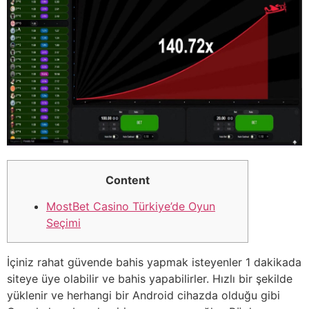
Content
MostBet Casino Türkiye’de Oyun
Seçimi
İçiniz rahat güvende bahis yapmak isteyenler 1 dakikada
siteye üye olabilir ve bahis yapabilirler. Hızlı bir şekilde
yüklenir ve herhangi bir Android cihazda olduğu gibi