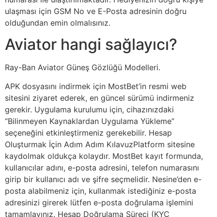
ulaşması için GSM No ve E-Posta adresinin doğru
olduğundan emin olmalısınız.
Aviator hangi sağlayıcı?
Ray-Ban Aviator Güneş Gözlüğü Modelleri.
APK dosyasını indirmek için MostBet’in resmi web
sitesini ziyaret ederek, en güncel sürümü indirmeniz
gerekir. Uygulama kurulumu için, cihazınızdaki
“Bilinmeyen Kaynaklardan Uygulama Yükleme”
seçeneğini etkinleştirmeniz gerekebilir. Hesap
Oluşturmak İçin Adım Adım KılavuzPlatform sitesine
kaydolmak oldukça kolaydır. MostBet kayıt formunda,
kullanıcılar adını, e-posta adresini, telefon numarasını
girip bir kullanıcı adı ve şifre seçmelidir. Nesine’den e-
posta alabilmeniz için, kullanmak istediğiniz e-posta
adresinizi girerek lütfen e-posta doğrulama işlemini
tamamlayınız. Hesap Doğrulama Süreci (KYC