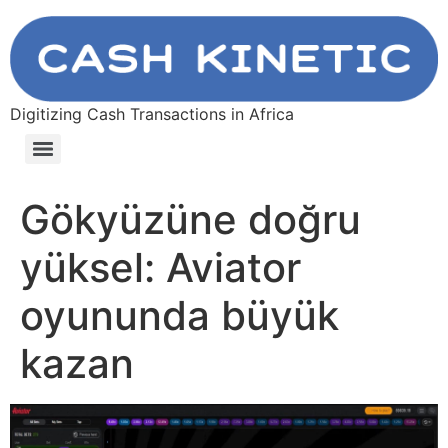
Digitizing Cash Transactions in Africa
Gökyüzüne doğru
yüksel: Aviator
oyununda büyük
kazan