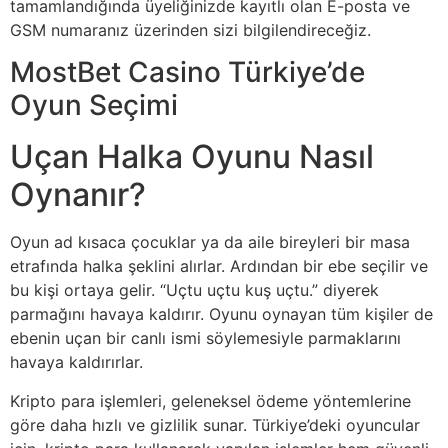
tamamlandığında üyeliğinizde kayıtlı olan E-posta ve
GSM numaranız üzerinden sizi bilgilendireceğiz.
MostBet Casino Türkiye’de
Oyun Seçimi
Uçan Halka Oyunu Nasıl
Oynanır?
Oyun ad kısaca çocuklar ya da aile bireyleri bir masa
etrafında halka şeklini alırlar. Ardından bir ebe seçilir ve
bu kişi ortaya gelir. “Uçtu uçtu kuş uçtu.” diyerek
parmağını havaya kaldırır. Oyunu oynayan tüm kişiler de
ebenin uçan bir canlı ismi söylemesiyle parmaklarını
havaya kaldırırlar.
Kripto para işlemleri, geleneksel ödeme yöntemlerine
göre daha hızlı ve gizlilik sunar. Türkiye’deki oyuncular