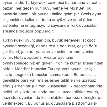
oynamalıdır. Türkiye’deki çevrimiçi kumarhane ve bahis
pazarı, her geçen gün büyümekte ve MostBet, bu
pazarda önemli bir oyuncu haline gelmiştir. Geniş oyun
seçenekleri, kullanıcı dostu arayüzü ve yerel ödeme
sistemlerine entegrasyonu sayesinde Türk oyuncuları
arasında oldukça popülerdir.
Türkiye’deki oyuncular için, büyük ilerlemeli jackpot
oyunları seçeneği, depozitosuz bonuslar, çeşitli ödül
çekilişleri, jackpot yarışları ve çekici promosyonlar
sunar. Hollywoodbets, Aviator oyununu
oynayabileceğiniz en güvenilir online kumar sitelerinden
biridir. MostBet bonuslar Turkey, yeni oyuncular için
cazip hoşgeldin bonusları sunmaktadır. Bu bonuslar,
genellikle para yatırma eşleşme teklifleri ve ücretsiz
dönüşlerden oluşur. Yeni kullanıcılar, ilk depozitolarında
belirli bir yüzde oranında bonus kazanabilirler. Ayrıca,
bazı slot oyunlarında kullanılabilen ücretsiz dönüşler de
verilmektedir. Bu bonuslar, oyunculara platformu risk