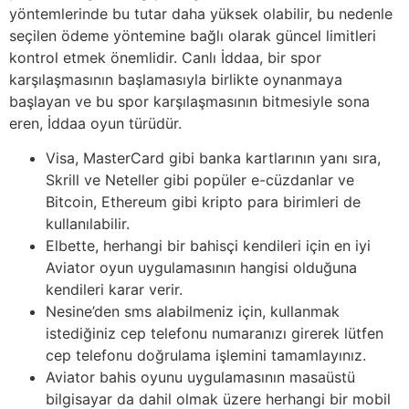
yöntemlerinde bu tutar daha yüksek olabilir, bu nedenle
seçilen ödeme yöntemine bağlı olarak güncel limitleri
kontrol etmek önemlidir. Canlı İddaa, bir spor
karşılaşmasının başlamasıyla birlikte oynanmaya
başlayan ve bu spor karşılaşmasının bitmesiyle sona
eren, İddaa oyun türüdür.
Visa, MasterCard gibi banka kartlarının yanı sıra,
Skrill ve Neteller gibi popüler e-cüzdanlar ve
Bitcoin, Ethereum gibi kripto para birimleri de
kullanılabilir.
Elbette, herhangi bir bahisçi kendileri için en iyi
Aviator oyun uygulamasının hangisi olduğuna
kendileri karar verir.
Nesine’den sms alabilmeniz için, kullanmak
istediğiniz cep telefonu numaranızı girerek lütfen
cep telefonu doğrulama işlemini tamamlayınız.
Aviator bahis oyunu uygulamasının masaüstü
bilgisayar da dahil olmak üzere herhangi bir mobil