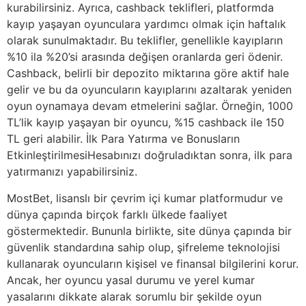
kurabilirsiniz. Ayrıca, cashback teklifleri, platformda
kayıp yaşayan oyunculara yardımcı olmak için haftalık
olarak sunulmaktadır. Bu teklifler, genellikle kayıpların
%10 ila %20’si arasında değişen oranlarda geri ödenir.
Cashback, belirli bir depozito miktarına göre aktif hale
gelir ve bu da oyuncuların kayıplarını azaltarak yeniden
oyun oynamaya devam etmelerini sağlar. Örneğin, 1000
TL’lik kayıp yaşayan bir oyuncu, %15 cashback ile 150
TL geri alabilir. İlk Para Yatırma ve Bonusların
EtkinleştirilmesiHesabınızı doğruladıktan sonra, ilk para
yatırmanızı yapabilirsiniz.
MostBet, lisanslı bir çevrim içi kumar platformudur ve
dünya çapında birçok farklı ülkede faaliyet
göstermektedir. Bununla birlikte, site dünya çapında bir
güvenlik standardına sahip olup, şifreleme teknolojisi
kullanarak oyuncuların kişisel ve finansal bilgilerini korur.
Ancak, her oyuncu yasal durumu ve yerel kumar
yasalarını dikkate alarak sorumlu bir şekilde oyun