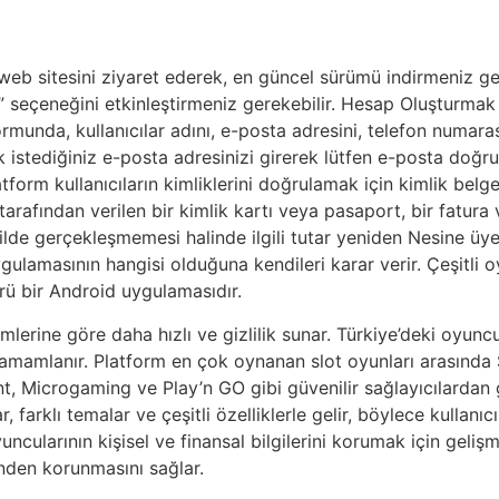
web sitesini ziyaret ederek, en güncel sürümü indirmeniz ge
eçeneğini etkinleştirmeniz gerekebilir. Hesap Oluşturmak 
nda, kullanıcılar adını, e-posta adresini, telefon numarasını
k istediğiniz e-posta adresinizi girerek lütfen e-posta doğ
orm kullanıcıların kimliklerini doğrulamak için kimlik belgel
tarafından verilen bir kimlik kartı veya pasaport, bir fatura
ekilde gerçekleşmemesi halinde ilgili tutar yeniden Nesine üye
 uygulamasının hangisi olduğuna kendileri karar verir. Çeşit
rü bir Android uygulamasıdır.
erine göre daha hızlı ve gizlilik sunar. Türkiye’deki oyuncu
 tamamlanır. Platform en çok oynanan slot oyunları arasınd
Ent, Microgaming ve Play’n GO gibi güvenilir sağlayıcılard
ar, farklı temalar ve çeşitli özelliklerle gelir, böylece kulla
cularının kişisel ve finansal bilgilerini korumak için gelişmi
minden korunmasını sağlar.