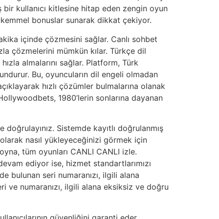
 bir kullanıcı kitlesine hitap eden zengin oyun
n mükemmel bonuslar sunarak dikkat çekiyor.
dakika içinde çözmesini sağlar. Canlı sohbet
zla çözmelerini mümkün kılar. Türkçe dil
hızla almalarını sağlar. Platform, Türk
undurur. Bu, oyuncuların dil engeli olmadan
 açıklayarak hızlı çözümler bulmalarına olanak
 Hollywoodbets, 1980’lerin sonlarına dayanan
ve doğrulayınız. Sistemde kayıtlı doğrulanmış
 olarak nasıl yükleyeceğinizi görmek için
oyna, tüm oyunları CANLI CANLI izle.
z devam ediyor ise, hizmet standartlarımızı
e bulunan seri numaranızı, ilgili alana
i ve numaranızı, ilgili alana eksiksiz ve doğru
lanıcılarının güvenliğini garanti eder.