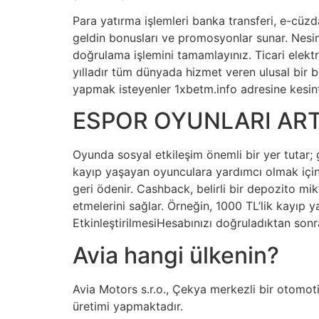
Para yatırma işlemleri banka transferi, e-cüzda
geldin bonusları ve promosyonlar sunar. Nesin
doğrulama işlemini tamamlayınız. Ticari elektro
yılladır tüm dünyada hizmet veren ulusal bir ba
yapmak isteyenler 1xbetm.info adresine kesintis
ESPOR OYUNLARI ARTI
Oyunda sosyal etkileşim önemli bir yer tutar; g
kayıp yaşayan oyunculara yardımcı olmak için h
geri ödenir. Cashback, belirli bir depozito m
etmelerini sağlar. Örneğin, 1000 TL’lik kayıp 
EtkinleştirilmesiHesabınızı doğruladıktan sonra
Avia hangi ülkenin?
Avia Motors s.r.o., Çekya merkezli bir otomoti
üretimi yapmaktadır.