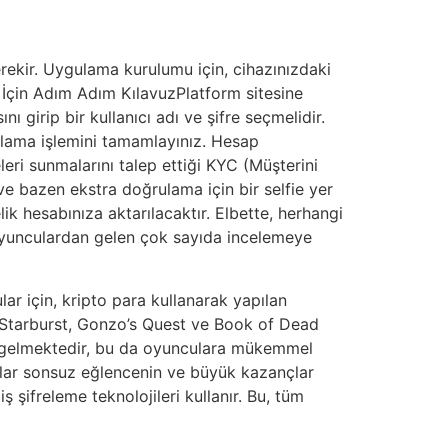
rekir. Uygulama kurulumu için, cihazınızdaki
İçin Adım Adım KılavuzPlatform sitesine
 girip bir kullanıcı adı ve şifre seçmelidir.
rulama işlemini tamamlayınız. Hesap
eri sunmalarını talep ettiği KYC (Müşterini
 ve bazen ekstra doğrulama için bir selfie yer
lik hesabınıza aktarılacaktır. Elbette, herhangi
li oyunculardan gelen çok sayıda incelemeye
lar için, kripto para kullanarak yapılan
a Starburst, Gonzo’s Quest ve Book of Dead
an gelmektedir, bu da oyunculara mükemmel
nıcılar sonsuz eğlencenin ve büyük kazançlar
ş şifreleme teknolojileri kullanır. Bu, tüm