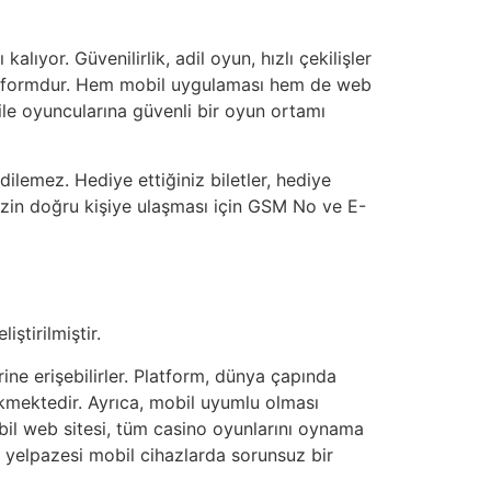
ıyor. Güvenilirlik, adil oyun, hızlı çekilişler
platformdur. Hem mobil uygulaması hem de web
i ile oyuncularına güvenli bir oyun ortamı
ilemez. Hediye ettiğiniz biletler, hediye
nizin doğru kişiye ulaşması için GSM No ve E-
ştirilmiştir.
rine erişebilirler. Platform, dünya çapında
kmektedir. Ayrıca, mobil uyumlu olması
obil web sitesi, tüm casino oyunlarını oynama
un yelpazesi mobil cihazlarda sorunsuz bir