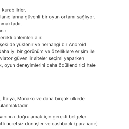
kurabilirler.
llanıcılarına güvenli bir oyun ortamı sağlıyor.
anmaktadır.
nır.
rekli önlemleri alır.
 şekilde yüklenir ve herhangi bir Android
ha iyi bir görünüm ve özelliklere erişim ile
viator güvenilir siteler seçimi yaparken
, oyun deneyimlerini daha ödüllendirici hale
ya, İtalya, Monako ve daha birçok ülkede
ulanmaktadır.
abınızı doğrulamak için gerekli belgeleri
tli ücretsiz dönüşler ve cashback (para iade)