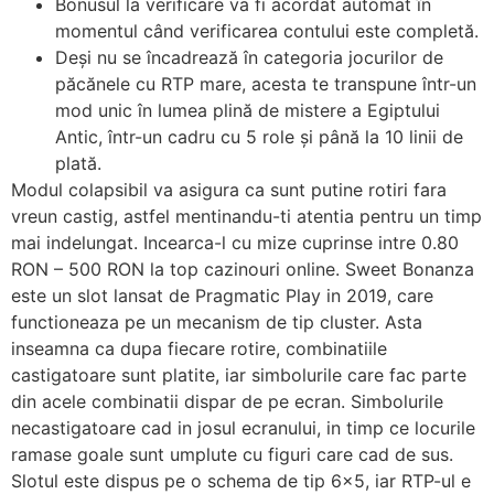
Bonusul la verificare va fi acordat automat în
momentul când verificarea contului este completă.
Deși nu se încadrează în categoria jocurilor de
păcănele cu RTP mare, acesta te transpune într-un
mod unic în lumea plină de mistere a Egiptului
Antic, într-un cadru cu 5 role și până la 10 linii de
plată.
Modul colapsibil va asigura ca sunt putine rotiri fara
vreun castig, astfel mentinandu-ti atentia pentru un timp
mai indelungat. Incearca-l cu mize cuprinse intre 0.80
RON – 500 RON la top cazinouri online. Sweet Bonanza
este un slot lansat de Pragmatic Play in 2019, care
functioneaza pe un mecanism de tip cluster. Asta
inseamna ca dupa fiecare rotire, combinatiile
castigatoare sunt platite, iar simbolurile care fac parte
din acele combinatii dispar de pe ecran. Simbolurile
necastigatoare cad in josul ecranului, in timp ce locurile
ramase goale sunt umplute cu figuri care cad de sus.
Slotul este dispus pe o schema de tip 6×5, iar RTP-ul e