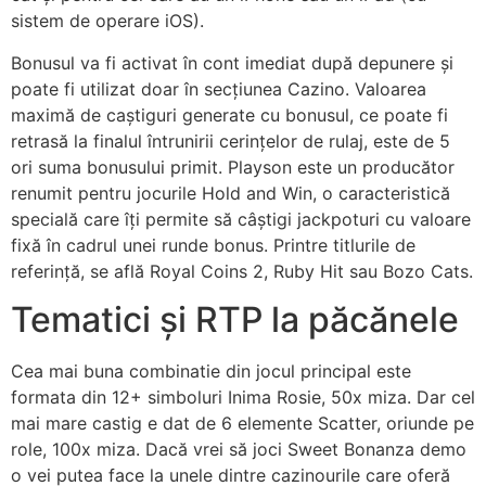
sistem de operare iOS).
Bonusul va fi activat în cont imediat după depunere și
poate fi utilizat doar în secțiunea Cazino. Valoarea
maximă de caștiguri generate cu bonusul, ce poate fi
retrasă la finalul întrunirii cerințelor de rulaj, este de 5
ori suma bonusului primit. Playson este un producător
renumit pentru jocurile Hold and Win, o caracteristică
specială care îți permite să câștigi jackpoturi cu valoare
fixă în cadrul unei runde bonus. Printre titlurile de
referință, se află Royal Coins 2, Ruby Hit sau Bozo Cats.
Tematici și RTP la păcănele
Cea mai buna combinatie din jocul principal este
formata din 12+ simboluri Inima Rosie, 50x miza. Dar cel
mai mare castig e dat de 6 elemente Scatter, oriunde pe
role, 100x miza. Dacă vrei să joci Sweet Bonanza demo
o vei putea face la unele dintre cazinourile care oferă