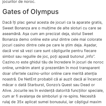
jocurilor de noroc.
Gates of Olympus
Dacă îți plac genul acesta de jocuri ca la aparate gratis,
Sweet Bonanza are o mulțime de alte sloturi cu care se
aseamănă. Așa cum am precizat deja, slotul Sweet
Bonanza demo online este unul dintre cele mai colorate
jocuri casino dintre cele pe care le știm deja. Așadar,
dacă vrei să vezi care sunt câștigurile pentru fiecare
simbol sau regulile de joc, poți apasă butonul „info”.
Cazino.ro este ghidul tău de încredere în jocuri de noroc
online, urmărim atent și prezentăm în mod transparent
doar ofertele cazino-urilor online care merită atenția
noastră. De NetEnt probabil că ai auzit dacă ai încercat
măcar o dată Starburst, Gonzo’s Quest sau Dead or
Alive. Jocurile ies în evidență datorită funcțiilor speciale,
cum ar fi avalanșa de simboluri și re-spins. Necesită
rulaj de 35x aplicat sumei bonusului, iar câștigul maxim