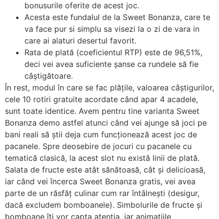
bonusurile oferite de acest joc.
Acesta este fundalul de la Sweet Bonanza, care te
va face pur si simplu sa visezi la o zi de vara in
care ai alaturi desertul favorit.
Rata de plată (coeficientul RTP) este de 96,51%,
deci vei avea suficiente șanse ca rundele să fie
câștigătoare.
În rest, modul în care se fac plățile, valoarea câștigurilor,
cele 10 rotiri gratuite acordate când apar 4 acadele,
sunt toate identice. Avem pentru tine varianta Sweet
Bonanza demo astfel atunci când vei ajunge să joci pe
bani reali să știi deja cum funcționează acest joc de
pacanele. Spre deosebire de jocuri cu pacanele cu
tematică clasică, la acest slot nu există linii de plată.
Salata de fructe este atât sănătoasă, cât și delicioasă,
iar când vei încerca Sweet Bonanza gratis, vei avea
parte de un răsfăț culinar cum rar întâlnești (desigur,
dacă excludem bomboanele). Simbolurile de fructe și
bomboane îți vor capta atenția, iar animațiile