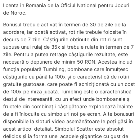
licenta in Romania de la Oficiul National pentru Jocuri
de Noroc.
Bonusul trebuie activat în termen de 30 de zile de la
acordare, iar odată activat, rotirile trebuie folosite în
decurs de 7 zile. Câștigurile obținute din rotiri sunt
supuse unui rulaj de 35x și trebuie rulate în termen de 7
zile. Pentru a putea retrage câștigurile rezultate, este
necesară o depunere de minim 50 RON. Acestea includ
funcția populară Tumbling, bomboane care înmulțesc
câștigurile cu până la 100x și o caracteristică de rotiri
gratuite gustoase, care poate fi achiziționată cu un cost
de 100x pe miza jucată. Tumbling este o caracteristică
destul de interesantă, cu un efect unde bomboanele și
fructele din combinații câștigătoare explodează înainte
de a fi înlocuite cu simboluri noi pe ecran. Alte bonusuri
disponibile la sloturi video asemănătoare le poți găsi în
acest articol detaliat. Simbolul Scatter este absolut
delicios și ia forma unei acadele gigantice cu gust de