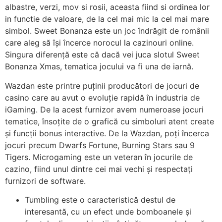
albastre, verzi, mov si rosii, aceasta fiind si ordinea lor
in functie de valoare, de la cel mai mic la cel mai mare
simbol. Sweet Bonanza este un joc îndrăgit de românii
care aleg să își încerce norocul la cazinouri online.
Singura diferență este că dacă vei juca slotul Sweet
Bonanza Xmas, tematica jocului va fi una de iarnă.
Wazdan este printre puținii producători de jocuri de
casino care au avut o evoluție rapidă în industria de
iGaming. De la acest furnizor avem numeroase jocuri
tematice, însoțite de o grafică cu simboluri atent create
și funcții bonus interactive. De la Wazdan, poți încerca
jocuri precum Dwarfs Fortune, Burning Stars sau 9
Tigers. Microgaming este un veteran în jocurile de
cazino, fiind unul dintre cei mai vechi și respectați
furnizori de software.
Tumbling este o caracteristică destul de
interesantă, cu un efect unde bomboanele și