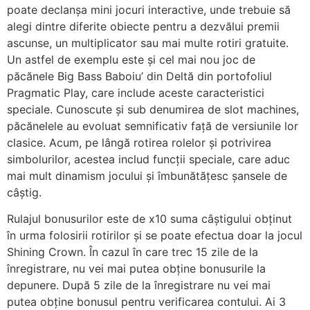
poate declanșa mini jocuri interactive, unde trebuie să
alegi dintre diferite obiecte pentru a dezvălui premii
ascunse, un multiplicator sau mai multe rotiri gratuite.
Un astfel de exemplu este și cel mai nou joc de
păcănele Big Bass Baboiu’ din Deltă din portofoliul
Pragmatic Play, care include aceste caracteristici
speciale. Cunoscute și sub denumirea de slot machines,
păcănelele au evoluat semnificativ față de versiunile lor
clasice. Acum, pe lângă rotirea rolelor și potrivirea
simbolurilor, acestea includ funcții speciale, care aduc
mai mult dinamism jocului și îmbunătățesc șansele de
câștig.
Rulajul bonusurilor este de x10 suma câștigului obținut
în urma folosirii rotirilor și se poate efectua doar la jocul
Shining Crown. În cazul în care trec 15 zile de la
înregistrare, nu vei mai putea obține bonusurile la
depunere. După 5 zile de la înregistrare nu vei mai
putea obține bonusul pentru verificarea contului. Ai 3