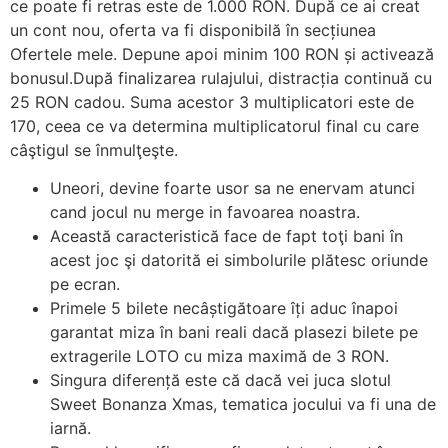
ce poate fi retras este de 1.000 RON. După ce ai creat
un cont nou, oferta va fi disponibilă în secțiunea
Ofertele mele. Depune apoi minim 100 RON și activează
bonusul.După finalizarea rulajului, distracția continuă cu
25 RON cadou. Suma acestor 3 multiplicatori este de
170, ceea ce va determina multiplicatorul final cu care
câştigul se înmulţeşte.
Uneori, devine foarte usor sa ne enervam atunci
cand jocul nu merge in favoarea noastra.
Această caracteristică face de fapt toţi bani în
acest joc şi datorită ei simbolurile plătesc oriunde
pe ecran.
Primele 5 bilete necâștigătoare îți aduc înapoi
garantat miza în bani reali dacă plasezi bilete pe
extragerile LOTO cu miza maximă de 3 RON.
Singura diferență este că dacă vei juca slotul
Sweet Bonanza Xmas, tematica jocului va fi una de
iarnă.