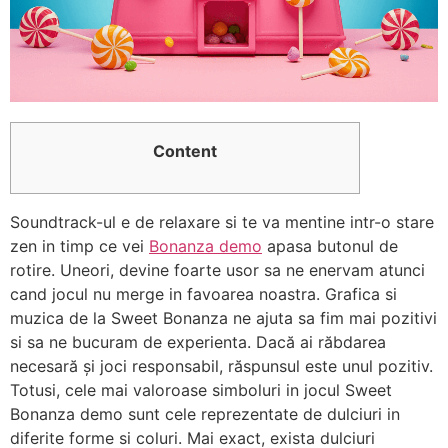
Content
Soundtrack-ul e de relaxare si te va mentine intr-o stare
zen in timp ce vei
Bonanza demo
apasa butonul de
rotire. Uneori, devine foarte usor sa ne enervam atunci
cand jocul nu merge in favoarea noastra. Grafica si
muzica de la Sweet Bonanza ne ajuta sa fim mai pozitivi
si sa ne bucuram de experienta. Dacă ai răbdarea
necesară și joci responsabil, răspunsul este unul pozitiv.
Totusi, cele mai valoroase simboluri in jocul Sweet
Bonanza demo sunt cele reprezentate de dulciuri in
diferite forme si coluri. Mai exact, exista dulciuri