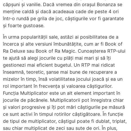
căpșuni și vanilie. Dacă vremea din orașul Bonanza se
menține caldă și dacă acadeaua cade de peste 4 ori
într-o rundă pe grila de joc, câștigurile vor fi garantate
și foarte gustoase.
În urma popularității sale, astăzi ai posibilitatea de a
încerca și alte versiuni îmbunătățite, cum ar fi Book of
Ra Deluxe sau Book of Ra Magic. Cunoașterea RTP-ului
te ajută să alegi jocurile cu plăți mai mari și să îți
gestionezi mai eficient bugetul. Un RTP mai ridicat
înseamnă, teoretic, șanse mai bune de recuperare a
mizelor în timp, însă volatilitatea jocului joacă și ea un
rol important în frecvența și valoarea câștigurilor.
Funcția Multiplicator este un alt element important în
jocurile de păcănele. Multiplicatorii pot înregistra chiar
și valori progresive și îți pot mări câștigurile pe măsură
ce sunt activi în timpul rotirilor câștigătoare. În funcție
de tipul de multiplicator, câștigul poate fi dublat, triplat,
sau chiar multiplicat de zeci sau sute de ori. În plus,