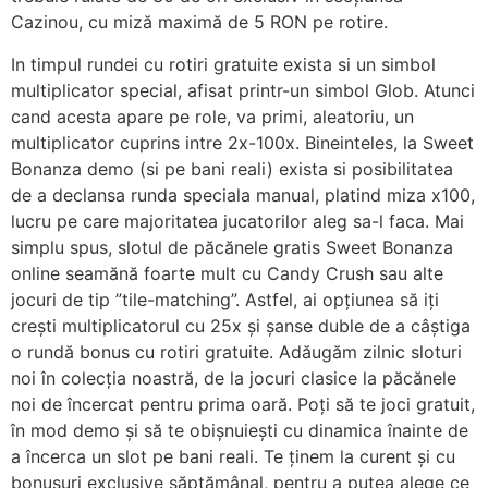
Cazinou, cu miză maximă de 5 RON pe rotire.
In timpul rundei cu rotiri gratuite exista si un simbol
multiplicator special, afisat printr-un simbol Glob. Atunci
cand acesta apare pe role, va primi, aleatoriu, un
multiplicator cuprins intre 2x-100x. Bineinteles, la Sweet
Bonanza demo (si pe bani reali) exista si posibilitatea
de a declansa runda speciala manual, platind miza x100,
lucru pe care majoritatea jucatorilor aleg sa-l faca. Mai
simplu spus, slotul de păcănele gratis Sweet Bonanza
online seamănă foarte mult cu Candy Crush sau alte
jocuri de tip ”tile-matching”. Astfel, ai opțiunea să iți
crești multiplicatorul cu 25x și șanse duble de a câștiga
o rundă bonus cu rotiri gratuite. Adăugăm zilnic sloturi
noi în colecția noastră, de la jocuri clasice la păcănele
noi de încercat pentru prima oară. Poți să te joci gratuit,
în mod demo și să te obișnuiești cu dinamica înainte de
a încerca un slot pe bani reali. Te ținem la curent și cu
bonusuri exclusive săptămânal, pentru a putea alege ce