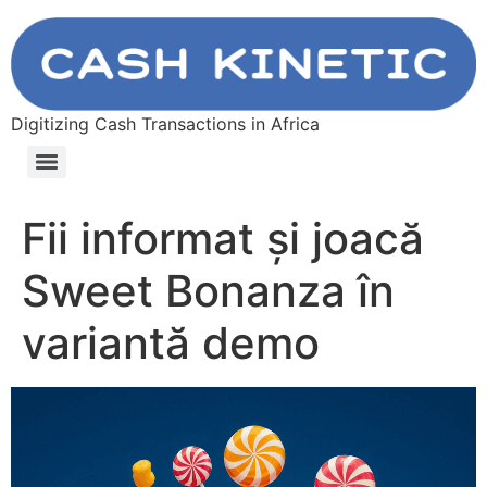
Digitizing Cash Transactions in Africa
Fii informat și joacă
Sweet Bonanza în
variantă demo