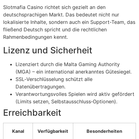
Slotmafia Casino richtet sich gezielt an den
deutschsprachigen Markt. Das bedeutet nicht nur
lokalisierte Inhalte, sondern auch ein Support-Team, das
fließend Deutsch spricht und die rechtlichen
Rahmenbedingungen kennt.
Lizenz und Sicherheit
Lizenziert durch die Malta Gaming Authority
(MGA) – ein international anerkanntes Gütesiegel.
SSL‑Verschlüsselung schützt alle
Datenübertragungen.
Verantwortungsvolles Spielen wird aktiv gefördert
(Limits setzen, Selbstausschluss‑Optionen).
Erreichbarkeit
Kanal
Verfügbarkeit
Besonderheiten