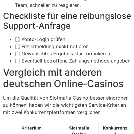
Team, schneller zu reagieren.
Checkliste für eine reibungslose
Support‑Anfrage
[ ] Konto‑Login prüfen
[ ] Fehlermeldung exakt notieren
[ ] Gewünschtes Ergebnis klar formulieren
[ ] Eventuell betroffene Zahlungsmethode angeben
Vergleich mit anderen
deutschen Online‑Casinos
Um die Qualität von Slotmafia Casino besser einordnen
zu können, haben wir die wichtigsten Service‑Kriterien
mit zwei Konkurrenzplattformen verglichen.
Kriterium
Slotmafia
Konkurrenz