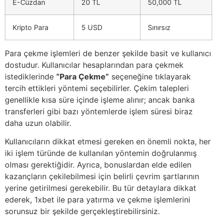
E-Cüzdan
20 TL
50,000 TL
Kripto Para
5 USD
Sınırsız
Para çekme işlemleri de benzer şekilde basit ve kullanıcı
dostudur. Kullanıcılar hesaplarından para çekmek
istediklerinde
“Para Çekme”
seçeneğine tıklayarak
tercih ettikleri yöntemi seçebilirler. Çekim talepleri
genellikle kısa süre içinde işleme alınır; ancak banka
transferleri gibi bazı yöntemlerde işlem süresi biraz
daha uzun olabilir.
Kullanıcıların dikkat etmesi gereken en önemli nokta, her
iki işlem türünde de kullanılan yöntemin doğrulanmış
olması gerektiğidir. Ayrıca, bonuslardan elde edilen
kazançların çekilebilmesi için belirli çevrim şartlarının
yerine getirilmesi gerekebilir. Bu tür detaylara dikkat
ederek, 1xbet ile para yatırma ve çekme işlemlerini
sorunsuz bir şekilde gerçekleştirebilirsiniz.