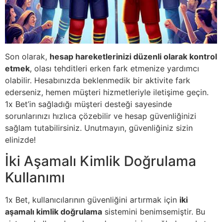
Son olarak,
hesap hareketlerinizi düzenli olarak kontrol
etmek
, olası tehditleri erken fark etmenize yardımcı
olabilir. Hesabınızda beklenmedik bir aktivite fark
ederseniz, hemen müşteri hizmetleriyle iletişime geçin.
1x Bet’in sağladığı müşteri desteği sayesinde
sorunlarınızı hızlıca çözebilir ve hesap güvenliğinizi
sağlam tutabilirsiniz. Unutmayın, güvenliğiniz sizin
elinizde!
İki Aşamalı Kimlik Doğrulama
Kullanımı
1x Bet, kullanıcılarının güvenliğini artırmak için
iki
aşamalı kimlik doğrulama
sistemini benimsemiştir. Bu