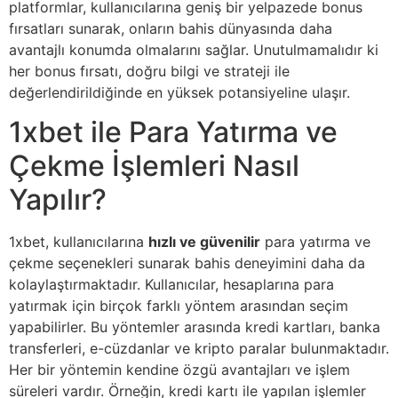
platformlar, kullanıcılarına geniş bir yelpazede bonus
fırsatları sunarak, onların bahis dünyasında daha
avantajlı konumda olmalarını sağlar. Unutulmamalıdır ki
her bonus fırsatı, doğru bilgi ve strateji ile
değerlendirildiğinde en yüksek potansiyeline ulaşır.
1xbet ile Para Yatırma ve
Çekme İşlemleri Nasıl
Yapılır?
1xbet, kullanıcılarına
hızlı ve güvenilir
para yatırma ve
çekme seçenekleri sunarak bahis deneyimini daha da
kolaylaştırmaktadır. Kullanıcılar, hesaplarına para
yatırmak için birçok farklı yöntem arasından seçim
yapabilirler. Bu yöntemler arasında kredi kartları, banka
transferleri, e-cüzdanlar ve kripto paralar bulunmaktadır.
Her bir yöntemin kendine özgü avantajları ve işlem
süreleri vardır. Örneğin, kredi kartı ile yapılan işlemler