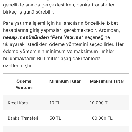
genellikle anında gerçekleşirken, banka transferleri
birkaç iş günü sürebilir.
Para yatırma işlemi için kullanıcıların öncelikle 1xbet
hesaplarına giriş yapmaları gerekmektedir. Ardından,
hesap menüsünden “Para Yatırma”
seçeneğine
tıklayarak istedikleri ödeme yöntemini seçebilirler. Her
ödeme yönteminin minimum ve maksimum limitleri
bulunmaktadır. Bu limitler aşağıdaki tabloda
özetlenmiştir:
Ödeme
Minimum Tutar
Maksimum Tutar
Yöntemi
Kredi Kartı
10 TL
10,000 TL
Banka Transferi
50 TL
100,000 TL