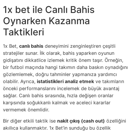
1x bet ile Canlı Bahis
Oynarken Kazanma
Taktikleri
1x Bet,
canlı bahis
deneyimini zenginleştiren çeşitli
stratejiler sunar. İlk olarak, bahis yaparken oyunun
gidişatını dikkatlice izlemek kritik önem taşır. Örneğin,
bir futbol maçında hangi takımın daha baskın oynadığını
gözlemlemek, doğru tahminler yapmanıza yardımcı
olabilir. Ayrıca,
istatistikleri analiz etmek
ve takımların
önceki performanslarını incelemek de büyük avantaj
sağlar. Canlı bahis sırasında, hızla değişen oranlar
karşısında soğukkanlı kalmak ve aceleci kararlar
vermemek önemlidir.
Bir diğer etkili taktik ise
nakit çıkış (cash out)
özelliğini
akıllıca kullanmaktır. 1x Bet’in sunduğu bu özellik