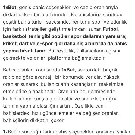
1xBet
, geniş bahis seçenekleri ve cazip oranlarıyla
dikkat çeken bir platformdur. Kullanıcılarına sunduğu
çeşitli bahis türleri sayesinde, her türlü spor ve etkinlik
için farklı stratejiler geliştirme imkanı sunar.
Futbol,
basketbol, tenis gibi popüler spor dallarının yanı sıra;
kriket, dart ve e-spor gibi daha niş alanlarda da bahis
yapma fırsatı tanır.
Bu çeşitlilik, kullanıcıların ilgisini
çekmekte ve onları platforma bağlamaktadır.
Bahis oranları konusunda
1xBet
, sektördeki birçok
rakibine göre avantajlı bir konumda yer alır. Yüksek
oranlar sunarak, kullanıcıların kazançlarını maksimize
etmelerine olanak tanır. Oranların belirlenmesinde
kullanılan gelişmiş algoritmalar ve analizler, doğru
tahmin yapma olasılığını artırır. Özellikle canlı
bahislerdeki hızlı güncellemeler ve değişen oranlar,
bahisçilerin dikkatini çeker.
1xBet’in sunduğu farklı bahis seçenekleri arasında şunlar