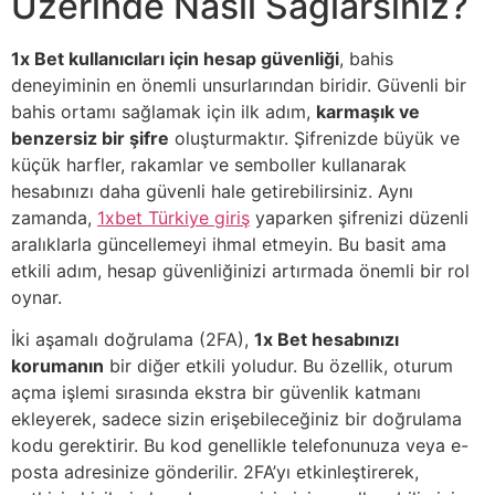
Üzerinde Nasıl Sağlarsınız?
1x Bet kullanıcıları için hesap güvenliği
, bahis
deneyiminin en önemli unsurlarından biridir. Güvenli bir
bahis ortamı sağlamak için ilk adım,
karmaşık ve
benzersiz bir şifre
oluşturmaktır. Şifrenizde büyük ve
küçük harfler, rakamlar ve semboller kullanarak
hesabınızı daha güvenli hale getirebilirsiniz. Aynı
zamanda,
1xbet Türkiye giriş
yaparken şifrenizi düzenli
aralıklarla güncellemeyi ihmal etmeyin. Bu basit ama
etkili adım, hesap güvenliğinizi artırmada önemli bir rol
oynar.
İki aşamalı doğrulama (2FA),
1x Bet hesabınızı
korumanın
bir diğer etkili yoludur. Bu özellik, oturum
açma işlemi sırasında ekstra bir güvenlik katmanı
ekleyerek, sadece sizin erişebileceğiniz bir doğrulama
kodu gerektirir. Bu kod genellikle telefonunuza veya e-
posta adresinize gönderilir. 2FA’yı etkinleştirerek,