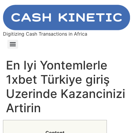
Digitizing Cash Transactions in Africa
En Iyi Yontemlerle
1xbet Türkiye giriş
Uzerinde Kazancinizi
Artirin
Content