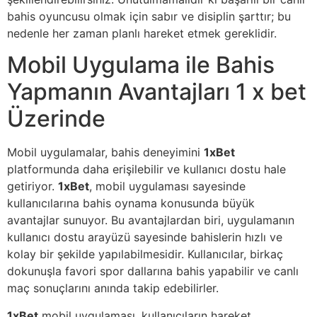
bahis oyuncusu olmak için sabır ve disiplin şarttır; bu
nedenle her zaman planlı hareket etmek gereklidir.
Mobil Uygulama ile Bahis
Yapmanın Avantajları 1 x bet
Üzerinde
Mobil uygulamalar, bahis deneyimini
1xBet
platformunda daha erişilebilir ve kullanıcı dostu hale
getiriyor.
1xBet
, mobil uygulaması sayesinde
kullanıcılarına bahis oynama konusunda büyük
avantajlar sunuyor. Bu avantajlardan biri, uygulamanın
kullanıcı dostu arayüzü sayesinde bahislerin hızlı ve
kolay bir şekilde yapılabilmesidir. Kullanıcılar, birkaç
dokunuşla favori spor dallarına bahis yapabilir ve canlı
maç sonuçlarını anında takip edebilirler.
1xBet
mobil uygulaması, kullanıcıların hareket