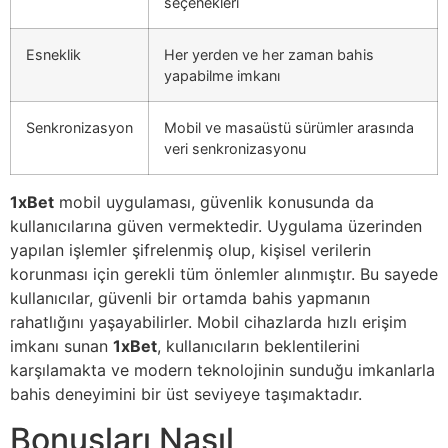
seçenekleri
Esneklik
Her yerden ve her zaman bahis
yapabilme imkanı
Senkronizasyon
Mobil ve masaüstü sürümler arasında
veri senkronizasyonu
1xBet
mobil uygulaması, güvenlik konusunda da
kullanıcılarına güven vermektedir. Uygulama üzerinden
yapılan işlemler şifrelenmiş olup, kişisel verilerin
korunması için gerekli tüm önlemler alınmıştır. Bu sayede
kullanıcılar, güvenli bir ortamda bahis yapmanın
rahatlığını yaşayabilirler. Mobil cihazlarda hızlı erişim
imkanı sunan
1xBet
, kullanıcıların beklentilerini
karşılamakta ve modern teknolojinin sunduğu imkanlarla
bahis deneyimini bir üst seviyeye taşımaktadır.
Bonusları Nasıl