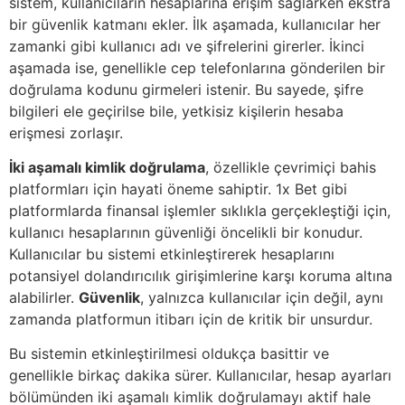
sistem, kullanıcıların hesaplarına erişim sağlarken ekstra
bir güvenlik katmanı ekler. İlk aşamada, kullanıcılar her
zamanki gibi kullanıcı adı ve şifrelerini girerler. İkinci
aşamada ise, genellikle cep telefonlarına gönderilen bir
doğrulama kodunu girmeleri istenir. Bu sayede, şifre
bilgileri ele geçirilse bile, yetkisiz kişilerin hesaba
erişmesi zorlaşır.
İki aşamalı kimlik doğrulama
, özellikle çevrimiçi bahis
platformları için hayati öneme sahiptir. 1x Bet gibi
platformlarda finansal işlemler sıklıkla gerçekleştiği için,
kullanıcı hesaplarının güvenliği öncelikli bir konudur.
Kullanıcılar bu sistemi etkinleştirerek hesaplarını
potansiyel dolandırıcılık girişimlerine karşı koruma altına
alabilirler.
Güvenlik
, yalnızca kullanıcılar için değil, aynı
zamanda platformun itibarı için de kritik bir unsurdur.
Bu sistemin etkinleştirilmesi oldukça basittir ve
genellikle birkaç dakika sürer. Kullanıcılar, hesap ayarları
bölümünden iki aşamalı kimlik doğrulamayı aktif hale