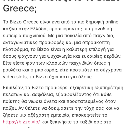
Greece;
Το Bizzo Greece είναι ένα από τα πιο δημοφιή online
καζίνο στην Ελλάδα, προσφέροντας μια μοναδική
εμπειρία παιχνιδιού. Με μια ποικιλία από παιχνίδια,
ανταγωνιστικές προσφορές και μια απρόσκοπτη
πλατφόρμα, το Bizzo είναι η καλύτερη επιλογή για
όσους ψάχνουν για ψυχαγωγία και ευκαιρίες κερδών.
Είτε είστε φαν των κλασικών παιχνιδιών όπως η
ρουλέτα και ο μπακαράς, είτε προτιμάτε τα σύγχρονα
video slots, το Bizzo έχει κάτι για όλους.
Επιπλέον, το Bizzo προσφέρει εξαιρετική εξυπηρέτηση
πελατών και ασφάλεια, εξασφαλίζοντας ότι κάθε
παίκτης θα νιώσει άνετα και προστατευμένος όταν
παίζει. Αν θέλετε να δοκιμάσετε την τύχη σας και να
ζήσετε μια αξέχαστη εμπειρία, επισκεφτείτε το
https://bizzo.vip/
και ξεκινήστε το ταξίδι σας στο