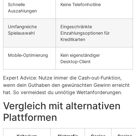
Schnelle
Keine Telefonhotline
Auszahlungen
Umfangreiche
Eingeschränkte
Spielauswahl
Einzahlungsoptionen für
Kreditkarten
Mobile‑Optimierung
Kein eigenständiger
Desktop‑Client
Expert Advice: Nutze immer die Cash‑out‑Funktion,
wenn dein Guthaben den gewünschten Gewinn erreicht
hat. So vermeidest du unnötige Wettanforderungen.
Vergleich mit alternativen
Plattformen