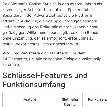
Das Slotmafia Casino hat sich in den letzten Jahren als
zuverlässiger Anbieter für deutsche Spieler etabliert.
Besonders in der Adventszeit bietet die Plattform
attraktive Aktionen, die das Spielvergnügen steigern
und gleichzeitig das Risiko minimieren. Neben einem
großzügigen Willkommensbonus gibt es einen Bonus
ohne Einzahlung, der es ermöglicht, erste Spins zu
testen, bevor echtes Geld eingesetzt wird.
Pro Tipp:
Registriere dich rechtzeitig vor dem
24. Dezember, um alle saisonalen Freispiele vollständig
zu erhalten.
Schlüssel‑Features und
Funktionsumfang
Feature
Slotmafia
Konkurren
Casino