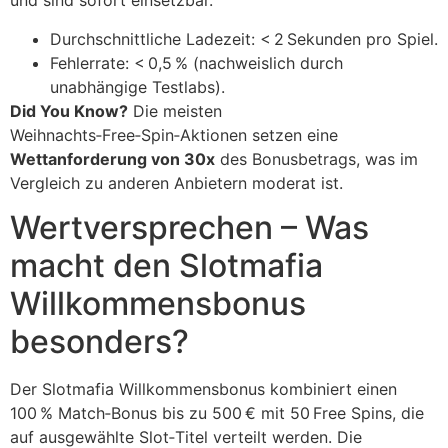
und sind sofort einsetzbar.
Durchschnittliche Ladezeit: < 2 Sekunden pro Spiel.
Fehlerrate: < 0,5 % (nachweislich durch
unabhängige Testlabs).
Did You Know?
Die meisten
Weihnachts‑Free‑Spin‑Aktionen setzen eine
Wettanforderung von 30x
des Bonusbetrags, was im
Vergleich zu anderen Anbietern moderat ist.
Wertversprechen – Was
macht den Slotmafia
Willkommensbonus
besonders?
Der Slotmafia Willkommensbonus kombiniert einen
100 % Match‑Bonus bis zu 500 € mit 50 Free Spins, die
auf ausgewählte Slot‑Titel verteilt werden. Die