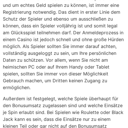
und um echtes Geld spielen zu können, ist immer eine
Registrierung notwendig. Das dient in erster Linie dem
Schutz der Spieler und ebenso um ausschließen zu
können, dass ein Spieler volljährig ist und somit legal
am Glücksspiel teilnehmen darf. Der Anmeldeprozess in
einem Casino ist jedoch schnell und ohne große Hürden
möglich. Als Spieler sollten Sie immer darauf achten,
vollständig ausgeloggt zu sein, um Ihre persönlichen
Daten zu schützen. Vor allem, wenn Sie nicht am
heimischen PC oder auf Ihrem Handy oder Tablet
spielen, sollten Sie immer von dieser Möglichkeit
Gebrauch machen, um Dritten keinen Zugang zu
ermöglichen.
Außerdem ist festgelegt, welche Spiele überhaupt für
den Bonusumsatz zugelassen sind und welche Einsätze
je Spin erlaubt sind. Bei Spielen wie Roulette oder Black
Jack kann es sein, dass die Einsätze nur zu einem
kleinen Teil oder gar nicht auf den Bonusumsatz