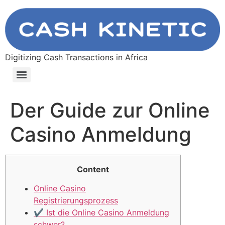
Digitizing Cash Transactions in Africa
Der Guide zur Online
Casino Anmeldung
Content
Online Casino
Registrierungsprozess
✔️ Ist die Online Casino Anmeldung
schwer?