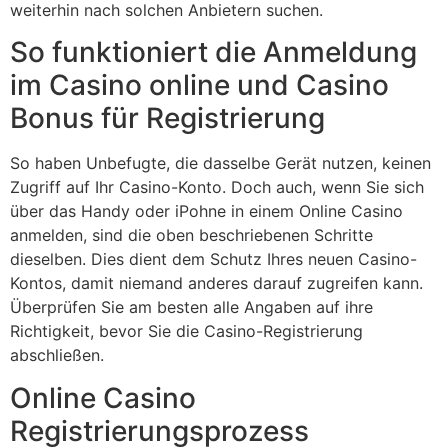
weiterhin nach solchen Anbietern suchen.
So funktioniert die Anmeldung
im Casino online und Casino
Bonus für Registrierung
So haben Unbefugte, die dasselbe Gerät nutzen, keinen
Zugriff auf Ihr Casino-Konto. Doch auch, wenn Sie sich
über das Handy oder iPohne in einem Online Casino
anmelden, sind die oben beschriebenen Schritte
dieselben. Dies dient dem Schutz Ihres neuen Casino-
Kontos, damit niemand anderes darauf zugreifen kann.
Überprüfen Sie am besten alle Angaben auf ihre
Richtigkeit, bevor Sie die Casino-Registrierung
abschließen.
Online Casino
Registrierungsprozess