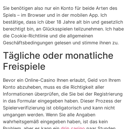
Sie benötigen also nur ein Konto für beide Arten des
Spiels – im Browser und in der mobilen App. Ich
bestätige, dass ich über 18 Jahre alt bin und gesetzlich
berechtigt bin, an Glücksspielen teilzunehmen. Ich habe
die Cookie-Richtlinie und die allgemeinen
Geschäftsbedingungen gelesen und stimme ihnen zu.
Tägliche oder monatliche
Freispiele
Bevor ein Online-Casino Ihnen erlaubt, Geld von Ihrem
Konto abzuheben, muss es die Richtigkeit aller
Informationen überprüfen, die Sie bei der Registrierung
in das Formular eingegeben haben. Dieser Prozess der
Spielerverifizierung ist obligatorisch und kann nicht
umgangen werden. Wenn Sie alle Angaben
wahrheitsgemäß eingegeben haben, ist das kein
Problem, aber es kann ein
drip casino
paar Stunden