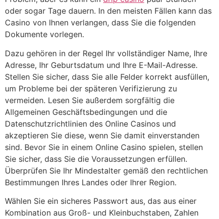
oder sogar Tage dauern. In den meisten Fällen kann das
Casino von Ihnen verlangen, dass Sie die folgenden
Dokumente vorlegen.
Dazu gehören in der Regel Ihr vollständiger Name, Ihre
Adresse, Ihr Geburtsdatum und Ihre E-Mail-Adresse.
Stellen Sie sicher, dass Sie alle Felder korrekt ausfüllen,
um Probleme bei der späteren Verifizierung zu
vermeiden. Lesen Sie außerdem sorgfältig die
Allgemeinen Geschäftsbedingungen und die
Datenschutzrichtlinien des Online Casinos und
akzeptieren Sie diese, wenn Sie damit einverstanden
sind. Bevor Sie in einem Online Casino spielen, stellen
Sie sicher, dass Sie die Voraussetzungen erfüllen.
Überprüfen Sie Ihr Mindestalter gemäß den rechtlichen
Bestimmungen Ihres Landes oder Ihrer Region.
Wählen Sie ein sicheres Passwort aus, das aus einer
Kombination aus Groß- und Kleinbuchstaben, Zahlen